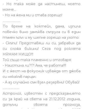
- Но така може да настинеш, моето
момче…
- Но на жена ми и става горещо!
........................
По време на коктейл, дама, изпила
повечко вино замъква съпруга си в един
тъмен ъгъл и му шепне горещо на ухото:
- Скъпи! Представяш ли си, забравих да
си сложа бикини! Сега под роклята
НЯМАМ НИЩО!!!
Той също така пламенно и отговаря:
- Наистина ли?!?! Ама, че работа!!!!
И с жест на фокусник изважда от джоба
си някакъв парцал:
- А аз случайно съм взел резервни! Обувай!
.......................
Астролог, известен с предсказанието
си за край на света на 21.12.2012 година,
допълни своята прогноза,