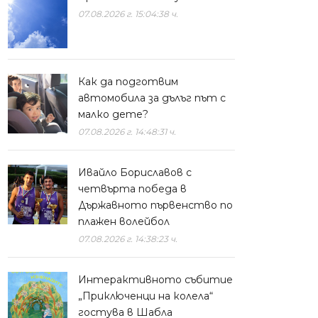
07.08.2026 г. 15:04:38 ч.
Как да подготвим
автомобила за дълъг път с
малко дете?
07.08.2026 г. 14:48:31 ч.
Ивайло Бориславов с
четвърта победа в
Държавното първенство по
плажен волейбол
07.08.2026 г. 14:38:23 ч.
Интерактивното събитие
„Приключенци на колела“
гостува в Шабла