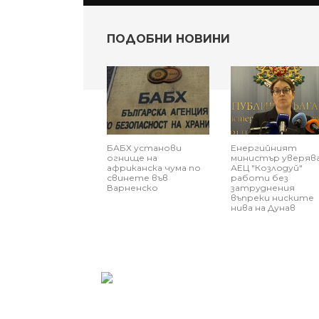
ПОДОБНИ НОВИНИ
БАБХ установи
Енергийният
огнище на
министър уверява
африканска чума по
АЕЦ "Козлодуй"
свинете във
работи без
Варненско
затруднения
въпреки ниските
нива на Дунав