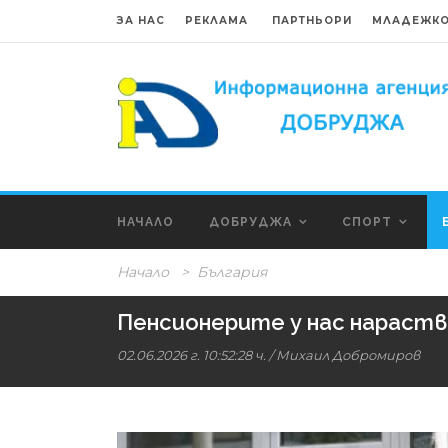
ЗА НАС
РЕКЛАМА
ПАРТНЬОРИ
МЛАДЕЖКО
НАЧАЛО
ДОБРУДЖА
СПОРТ
Начало
>
България
Пенсионерите у нас нараст
02.06.2026 г. 10:52:28 ч.
/
Михаил Добромиров