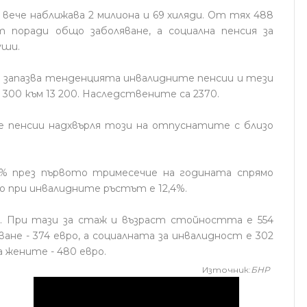
вече наближава 2 милиона и 69 хиляди. От тях 488
т поради общо заболяване, а социална пенсия за
уши.
 запазва тенденцията инвалидните пенсии и тези
2 300 към 13 200. Наследствените са 2370.
 пенсии надхвърля този на отпуснатите с близо
0% през първото тримесечие на годината спрямо
о при инвалидните ръстът е 12,4%.
о. При тази за стаж и възраст стойността е 554
ане - 374 евро, а социалната за инвалидност е 302
а жените - 480 евро.
Източник:
БНР