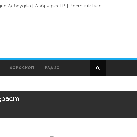
дио Добруджа
|
Добруджа ТВ
|
Вестник Глас
ХОРОСКОП
РАДИО
зраст