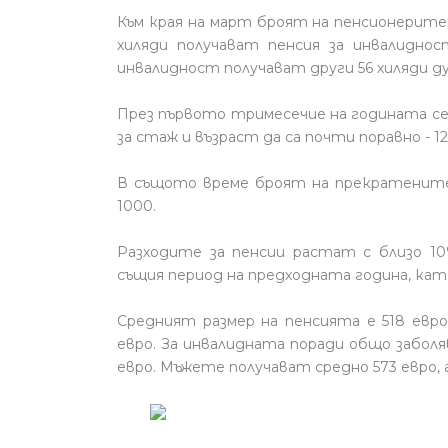
Към края на март броят на пенсионерите 
хиляди получават пенсия за инвалиднос
инвалидност получават други 56 хиляди д
През първото тримесечие на годината се
за стаж и възраст да са почти поравно - 1
В същото време броят на прекратените
1000.
Разходите за пенсии растат с близо 1
същия период на предходната година, кат
Средният размер на пенсията е 518 евр
евро. За инвалидната поради общо заболяв
евро. Мъжете получават средно 573 евро, 