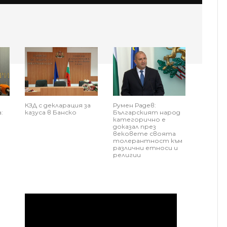
КЗД с декларация за
Румен Радев:
:
казуса в Банско
Българският народ
категорично е
доказал през
вековете своята
толерантност към
различни етноси и
религии