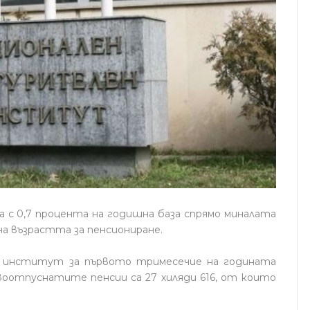
а с 0,7 процента на годишна база спрямо миналата
на възрастта за пенсиониране.
 институт за първото тримесечие на годината
овоотпуснатите пенсии са 27 хиляди 616, от които