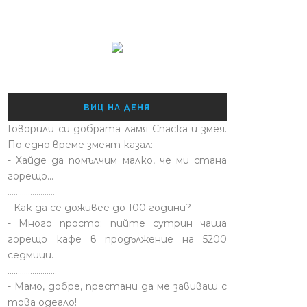
ВИЦ НА ДЕНЯ
Говорили си добрата ламя Спаска и змея.
По едно време змеят казал:
- Хайде да помълчим малко, че ми стана
горещо...
........................
- Как да се доживее до 100 години?
- Много просто: пийте сутрин чаша
горещо кафе в продължение на 5200
седмици.
........................
- Мамо, добре, престани да ме завиваш с
това одеало!