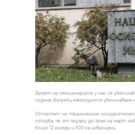
Броят на пенсионерите у нас се увеличав
година, въпреки ежегодното увеличаване 
Отчетът на Националния осигурителен
показва, че от януари до края на март н
близо 12 хиляди и 300 са инвалидни.