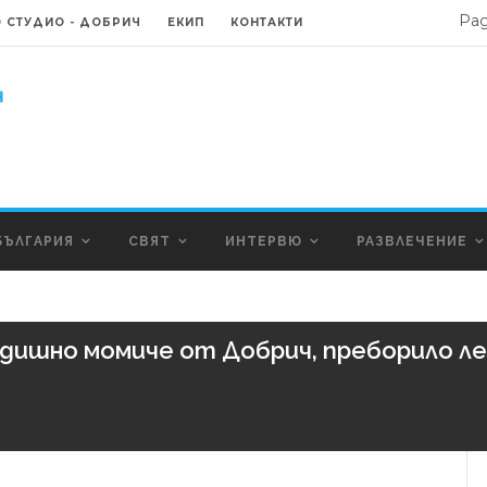
Ра
 СТУДИО - ДОБРИЧ
ЕКИП
КОНТАКТИ
БЪЛГАРИЯ
СВЯТ
ИНТЕРВЮ
РАЗВЛЕЧЕНИЕ
дишно момиче от Добрич, преборило лев