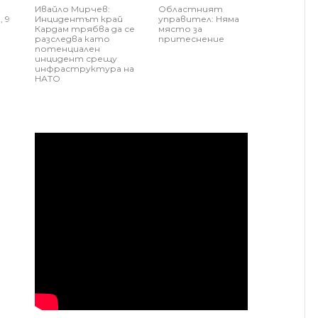
Ивайло Мирчев:
Областният
 9
Инцидентът край
управител: Няма
Кардам трябва да се
място за
разследва като
притеснение
потенциален
инцидент срещу
инфраструктура на
НАТО