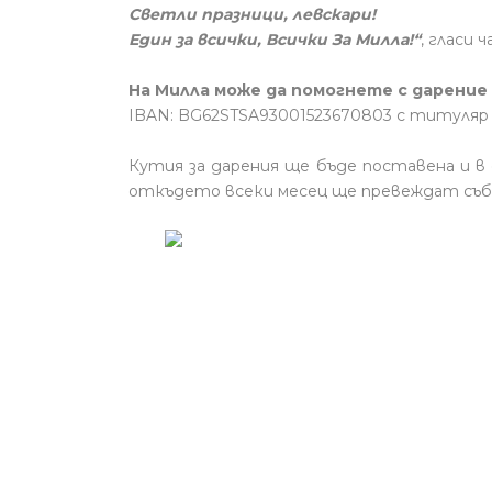
Светли празници, левскари!
Един за всички, Всички За Милла!“
, гласи
На Милла може да помогнете с дарение
IBAN: BG62STSA93001523670803 с титуляр
Кутия за дарения ще бъде поставена и в 
откъдето всеки месец ще превеждат събр