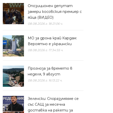
Опозиционен депутат
замери косовския премиер с
яйца (ВИДЕО)
08.08.2026 г. 18:21:06 ч.
МО за дрона край Кардам:
Вероятно е украински
08.08.2026 г. 17:34:55 ч.
Прогноза за времето в
неделя, 9 август
08.08.2026 г. 16:13:22 ч.
Зеленски: Споразумяхме се
със САЩ за месечна
доставка на ракети за