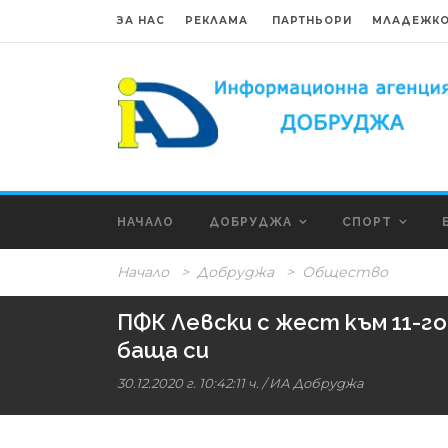
ЗА НАС
РЕКЛАМА
ПАРТНЬОРИ
МЛАДЕЖКО
НАЧАЛО
ДОБРУДЖА
СПОРТ
Начало
>
Добруджа
>
Общество
ПФК Левски с жест към 11-го
баща си
30.12.2020 г. 10:42:11 ч.
/ ИА Добруджа