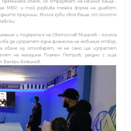
 преминава обаче, се отразяват на нейния баща -
ъм МВР, и той развива тежка форма на диабет.
едните празници, Милла губи своя баща, от когото
Левски.
мание и подкрепа е на Светослав Михалев – колега
 молба да изпратят една фланелка на любимия отбор,
а обаче му отговарят, че не само ще изпратят
телят на магазина Пламен Петров, заедно с още
т Валери Божинов.