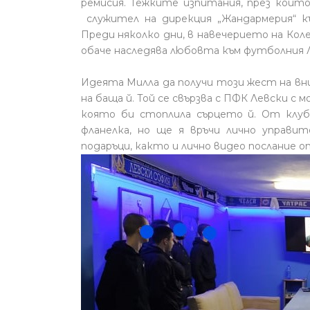
ремисия. Тежките изпитания, през които
служител на дирекция „Жандармерия“ к
Преди няколко дни, в навечерието на Кол
обаче наследява любовта към футболния 
Идеята Милла да получи този жест на вни
на баща й. Той се свързва с ПФК Левски с
която би стоплила сърцето й. От клуб
фланелка, но ще я връчи лично управи
подаръци, както и лично видео послание о