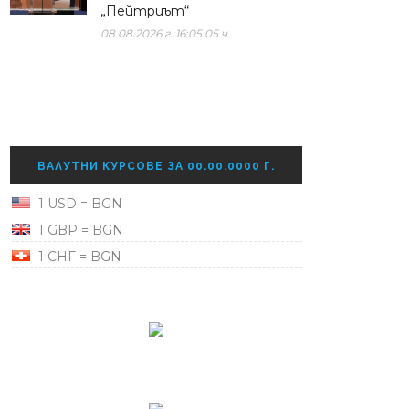
„Пейтриът“
08.08.2026 г. 16:05:05 ч.
ВАЛУТНИ КУРСОВЕ ЗА 00.00.0000 Г.
1 USD = BGN
1 GBP = BGN
1 CHF = BGN