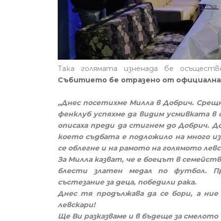
Така голямата изненада бе осъществ
Събитието бе отразено от официалнат
„Днес посетихме Милла в Добрич. Срещн
фенклуб успяхме да видим усмивката в о
описаха преди да стигнем до Добрич. Д
което съдбата е подложило на много из
се облегне и на рамото на голямото лев
За Милла казват, че е боецът в семейств
блести златен медал по футбол. П
състезание за деца, победили рака.
Днес тя продължава да се бори, а ние
левскари!
Ще Ви разказваме и в бъдеще за смелото "