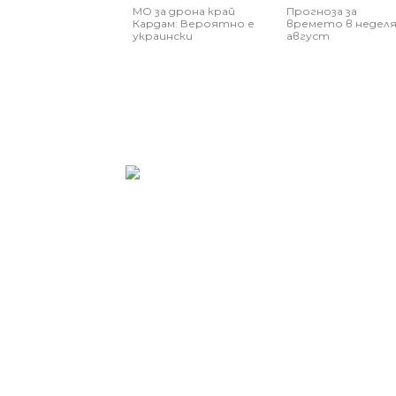
МО за дрона край
Прогноза за
Кардам: Вероятно е
времето в неделя,
украински
август