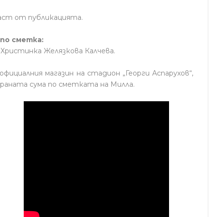
 част от публикацията.
 по сметка:
 Христинка Желязкова Калчева.
официалния магазин на стадион „Георги Аспарухов“,
аната сума по сметката на Милла.