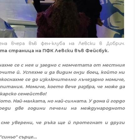
ена вчера във фен-клуба на Левски в Добрич.
а страница на ПФК Левски във Фейсбук.
ахме се с нея и заедно с момчетата от местния
чите й. Успяхме и да видим онзи боец, който ни
окоснахме се до изключително лъчезарно момиче,
питания. Момиче, което вече разбра, че може да
скарско семейство!
ото. Най-малката, но най-силната. У дома й гордо
реди две години печели на международното
 сме уверени, че ръка ще й протегнат и други
синьо" сърце...