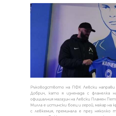
Ръководството на ПФК Левски направи
Добрич, като я изненада с фланелка 
официалния магазин на Левски Пламен Пет
Милла е истински боец и герой, макар на 
с левкемия, преминала е през няколко