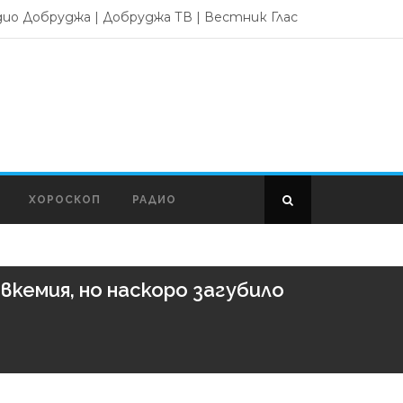
дио Добруджа
|
Добруджа ТВ
|
Вестник Глас
ХОРОСКОП
РАДИО
кемия, но наскоро загубило