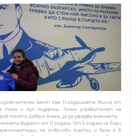
 изключителен жест към 11-годишната Милла от
на тима и куп подаръци. Лично управителят на
ров посети Добрич вчера, за да зарадва момичето.
крехката възраст от 11 години. От 5 години се бори
 трансплантации на стволови клетки и вече е в