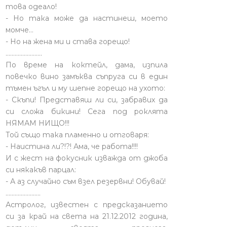
това одеало!
- Но така може да настинеш, моето
момче…
- Но на жена ми и става горещо!
........................
По време на коктейл, дама, изпила
повечко вино замъква съпруга си в един
тъмен ъгъл и му шепне горещо на ухото:
- Скъпи! Представяш ли си, забравих да
си сложа бикини! Сега под роклята
НЯМАМ НИЩО!!!
Той също така пламенно и отговаря:
- Наистина ли?!?! Ама, че работа!!!!
И с жест на фокусник изважда от джоба
си някакъв парцал:
- А аз случайно съм взел резервни! Обувай!
.......................
Астролог, известен с предсказанието
си за край на света на 21.12.2012 година,