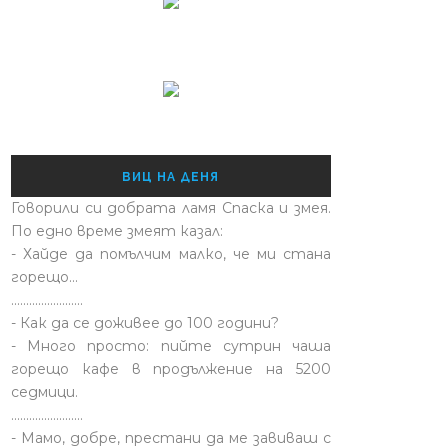
ВИЦ НА ДЕНЯ
Говорили си добрата ламя Спаска и змея.
По едно време змеят казал:
- Хайде да помълчим малко, че ми стана
горещо...
........................
- Как да се доживее до 100 години?
- Много просто: пийте сутрин чаша
горещо кафе в продължение на 5200
седмици.
........................
- Мамо, добре, престани да ме завиваш с