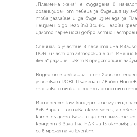
„Пламенна жена“ е създадена в начал
организиран от певеца за бъдещия му ал
това заглавие и да бъде изненада за Пл
неизменно до него във всички негови креа
цялото парче носи добро, лятно настроен
Специално участие в песента има Ивайло
ROBI и част от авторския екип. Именно 
жена“ различен цвят в предстоящия албум
Видеото е режисирано от Христо Георги
участват ROBI, Пламена и Ивайло Нинчев
танцови стъпки, с които артистът отнов
Интересът към концертите му също рас
във Варна — остава около месец, а повеч
като същото важи и за останалите гр
концерт в Зала 1 на НДК на 13 октомври
са в мрежата на Eventim.