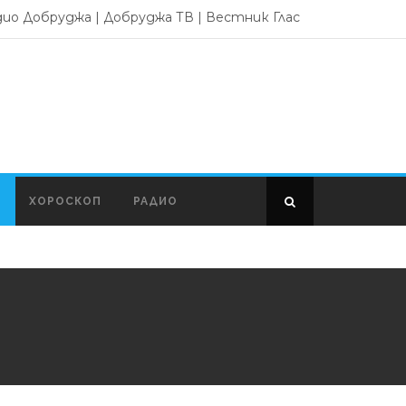
дио Добруджа
|
Добруджа ТВ
|
Вестник Глас
ХОРОСКОП
РАДИО