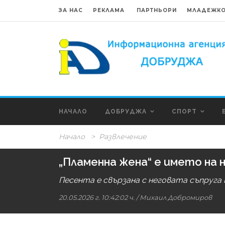
ЗА НАС
РЕКЛАМА
ПАРТНЬОРИ
МЛАДЕЖКО
НАЧАЛО
ДОБРУДЖА
СПОРТ
Начало
>
Развлечение
„Пламенна жена“ е името на 
Песента е свързана с неговата съпруга
20.05.2026 г. 10:42:02 ч.
/
Михаил Добромиров