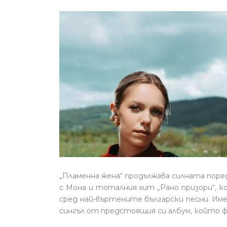
„Пламенна жена“ продължава силната поред
с Мона и тоталния хит „Рано призори“, 
сред най-въртените български песни. Им
сингъл от предстоящия си албум, който 