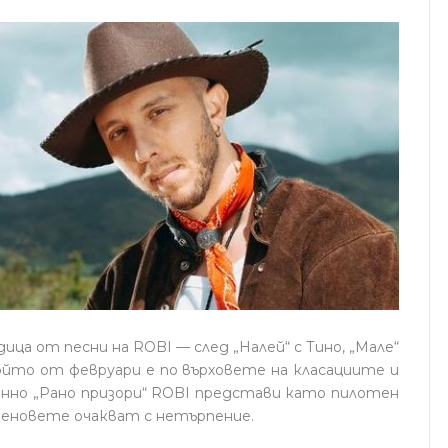
ица от песни на ROBI — след „Налей“ с Тино, „Мале“
който от февруари е по върховете на класациите и
енно „Рано призори“ ROBI представи като пилотен
феновете очакват с нетърпение.