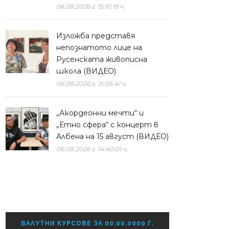
06.08.2026 г. 15:10:19 ч.
Изложба представя
непознатото лице на
Русенската живописна
школа (ВИДЕО)
06.08.2026 г. 15:05:41 ч.
„Акордеонни мечти“ и
„Етно сфера“ с концерт в
Албена на 15 август (ВИДЕО)
06.08.2026 г. 14:40:01 ч.
ВАЛУТНИ КУРСОВЕ ЗА 00.00.0000 Г.