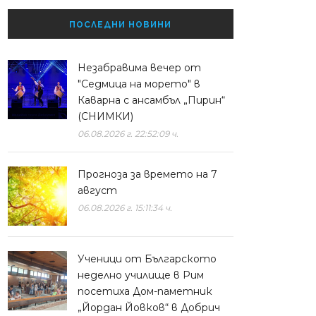
ПОСЛЕДНИ НОВИНИ
Незабравима вечер от
"Седмица на морето" в
Каварна с ансамбъл „Пирин“
(СНИМКИ)
06.08.2026 г. 22:52:09 ч.
Прогноза за времето на 7
август
06.08.2026 г. 15:11:34 ч.
Ученици от Българското
неделно училище в Рим
посетиха Дом-паметник
„Йордан Йовков“ в Добрич