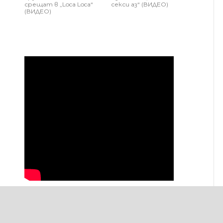
срещат в „Loca Loca“
секси аз“ (ВИДЕО)
а
(ВИДЕО)
aw
 "ДОБРУДЖА" (INFORMATSIONNA AGENTSIYA DOBRUDZHA EOOD). Всички