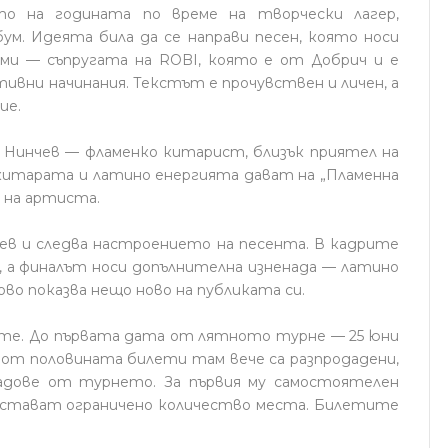
ото на годината по време на творчески лагер,
бум. Идеята била да се направи песен, която носи
ами — съпругата на ROBI, която е от Добрич и е
тивни начинания. Текстът е прочувствен и личен, а
ие.
 Нинчев — фламенко китарист, близък приятел на
китарата и латино енергията дават на „Пламенна
 на артиста.
ев и следва настроението на песента. В кадрите
, а финалът носи допълнителна изненада — латино
о показва нещо ново на публиката си.
те. До първата дата от лятното турне — 25 юни
е от половината билети там вече са разпродадени,
адове от турнето. За първия му самостоятелен
 остават ограничено количество места. Билетите