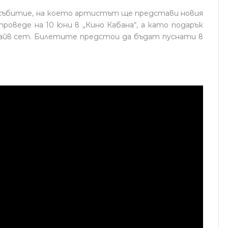
събитие, на което артистът ще представи новия
е проведе на 10 юни в „Кино Кабана“, а като подарък
лайв сет. Билетите предстои да бъдат пуснати в