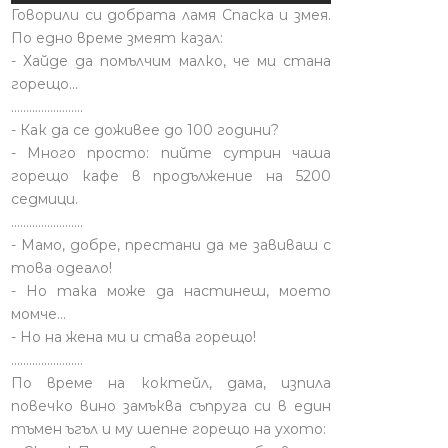
Говорили си добрата ламя Спаска и змея.
По едно време змеят казал:
- Хайде да помълчим малко, че ми стана
горещо...
........................
- Как да се доживее до 100 години?
- Много просто: пийте сутрин чаша
горещо кафе в продължение на 5200
седмици.
........................
- Мамо, добре, престани да ме завиваш с
това одеало!
- Но така може да настинеш, моето
момче…
- Но на жена ми и става горещо!
........................
По време на коктейл, дама, изпила
повечко вино замъква съпруга си в един
тъмен ъгъл и му шепне горещо на ухото: