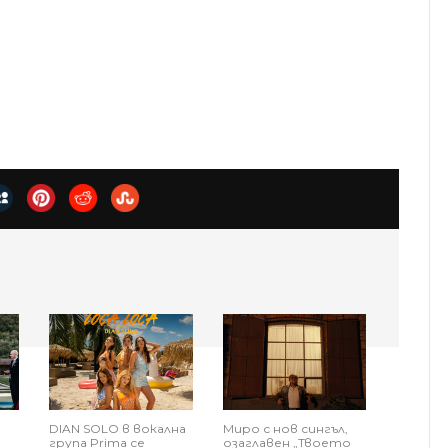
DIAN SOLO в вокална
Миро с нов сингъл,
група Prima се
озаглавен „Твоето