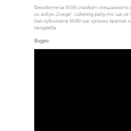
Феновете на ROBI очакват специалното 
си албум „Следа“. Listening party-то ще с
към публиката ROBI ще изпълни кратък 
продажба.
Видео: