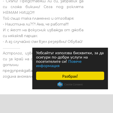
- Скъпи! Представяш ли си, забравих да
си сложа бикини! Сега под роклята
НЯМАМ НИЩО!!!
Той също така пламенно и отговаря:
- Наистина ли?!?! Ама, че работа!!!!
И с жест на фокусник изважда от джоба
си някакъв парцал:
- А аз случайно съм взел резервни! Обувай!
.......................
Уебсайтът използва бисквитки, за да
Астролог, известен с предсказанието
осигури по-добри услуги на
си за край на света на 21.12.2012 година,
посетителите си!
Повече
информация
допълни своята прогноза,
предупреждавайки, че се очаква за 2027
Разбрах!
година аномално топло лято.
 права запазени |
Общи условия
|
HTML карта
|