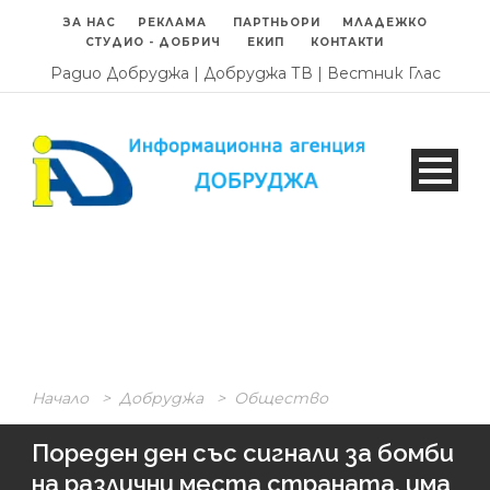
ЗА НАС
РЕКЛАМА
ПАРТНЬОРИ
МЛАДЕЖКО
СТУДИО - ДОБРИЧ
ЕКИП
КОНТАКТИ
Радио Добруджа
|
Добруджа ТВ
|
Вестник Глас
Начало
>
Добруджа
>
Общество
Пореден ден със сигнали за бомби
на различни места страната, има