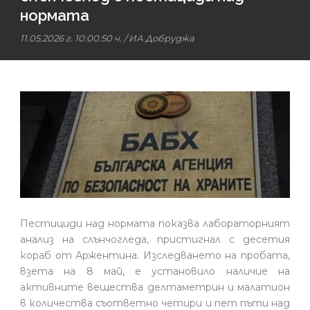
нормата
11.05.2026 г. 10:00:50 ч.
/
ИА Добруджа
Пестициди над нормата показва лабораторният
анализ на слънчогледа, пристигнал с десетия
кораб от Аржентина. Изследването на пробата,
взета на 8 май, е установило наличие на
активните вещества делтаметрин и малатион
в количества съответно четири и пет пъти над