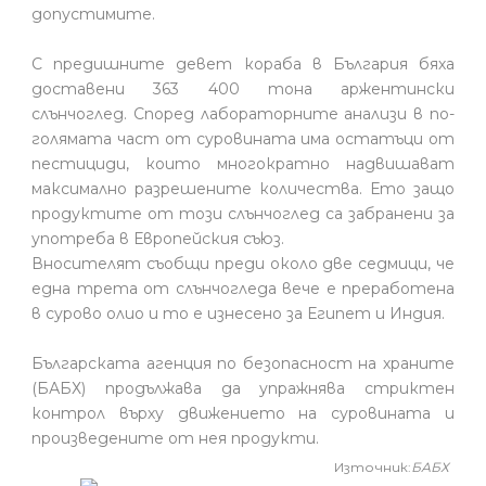
допустимите.
С предишните девет кораба в България бяха
доставени 363 400 тона аржентински
слънчоглед. Според лабораторните анализи в по-
голямата част от суровината има остатъци от
пестициди, които многократно надвишават
максимално разрешените количества. Ето защо
продуктите от този слънчоглед са забранени за
употреба в Европейския съюз.
Вносителят съобщи преди около две седмици, че
една трета от слънчогледа вече е преработена
в сурово олио и то е изнесено за Египет и Индия.
Българската агенция по безопасност на храните
(БАБХ) продължава да упражнява стриктен
контрол върху движението на суровината и
произведените от нея продукти.
Източник:
БАБХ