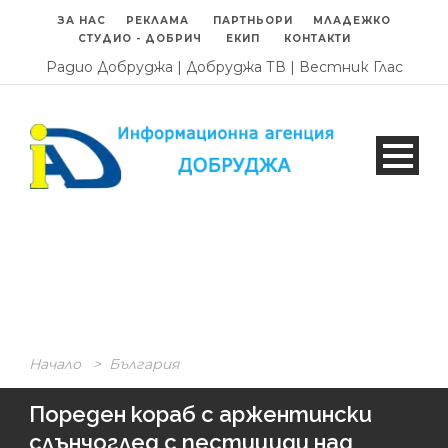
ЗА НАС
РЕКЛАМА
ПАРТНЬОРИ
МЛАДЕЖКО
СТУДИО - ДОБРИЧ
ЕКИП
КОНТАКТИ
Радио Добруджа
|
Добруджа ТВ
|
Вестник Глас
Начало
>
България
Пореден кораб с аржентински
слънчоглед с пестициди над