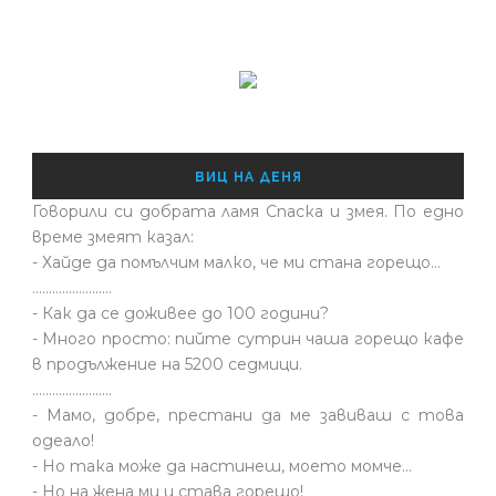
ВИЦ НА ДЕНЯ
Говорили си добрата ламя Спаска и змея. По едно
време змеят казал:
- Хайде да помълчим малко, че ми стана горещо...
........................
- Как да се доживее до 100 години?
- Много просто: пийте сутрин чаша горещо кафе
в продължение на 5200 седмици.
........................
- Мамо, добре, престани да ме завиваш с това
одеало!
- Но така може да настинеш, моето момче…
- Но на жена ми и става горещо!