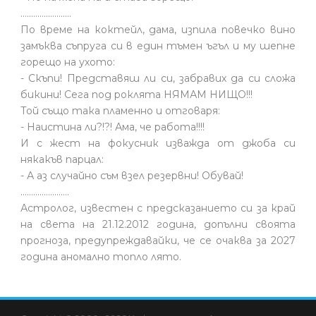
........................
По време на коктейл, дама, изпила повечко вино
замъква съпруга си в един тъмен ъгъл и му шепне
горещо на ухото:
- Скъпи! Представяш ли си, забравих да си сложа
бикини! Сега под роклята НЯМАМ НИЩО!!!
Той също така пламенно и отговаря:
- Наистина ли?!?! Ама, че работа!!!!
И с жест на фокусник изважда от джоба си
някакъв парцал:
- А аз случайно съм взел резервни! Обувай!
.......................
Астролог, известен с предсказанието си за край
на света на 21.12.2012 година, допълни своята
прогноза, предупреждавайки, че се очаква за 2027
година аномално топло лято.