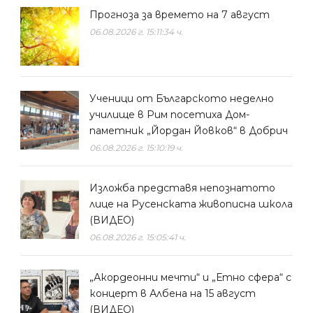
Прогноза за времето на 7 август
06.08.2026 г. 15:11:34 ч.
Ученици от Българското неделно
училище в Рим посетиха Дом-
паметник „Йордан Йовков“ в Добрич
06.08.2026 г. 15:10:19 ч.
Изложба представя непознатото
лице на Русенската живописна школа
(ВИДЕО)
06.08.2026 г. 15:05:41 ч.
„Акордеонни мечти“ и „Етно сфера“ с
концерт в Албена на 15 август
(ВИДЕО)