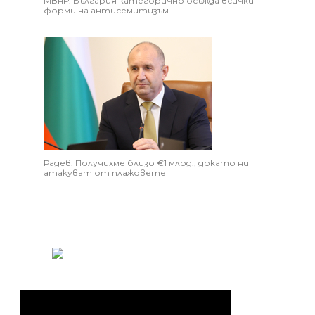
МВнР: България категорично осъжда всички
форми на антисемитизъм
Радев: Получихме близо €1 млрд., докато ни
атакуват от плажовете