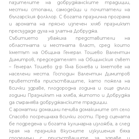
пазителите на добруджанските традиции,
местни стопани, самодейци и почитатели на
българския фолклор. С богата празнична програма
и аромата на прясно изпечен хляб празникът
пресъздаде духа на златна Добруджа.
Събитието уважиха представители на
областната и местната власт, сред които
кметът на Община Генерал Тошево Валентин
Димитров, председателят на Общинския съвет
– Генерал Тошево д-р Яна Бонева и кметове на
населени места. Господин Валентин Димитров
приветства присъстващите, като пожела на
всички здраве, плодородна година и още дълги
години Празникът на хляба, житото и Добруджа
да съхранява добруджанските традиции.
С ароматни домашни печива домакините от село
Спасово посрещнаха всички гости. Пред сцената
бе подредена и богата кулинарна изложба, а след
края на празника вкусните изкушения бяха
споделени с присъстващите за здраве и