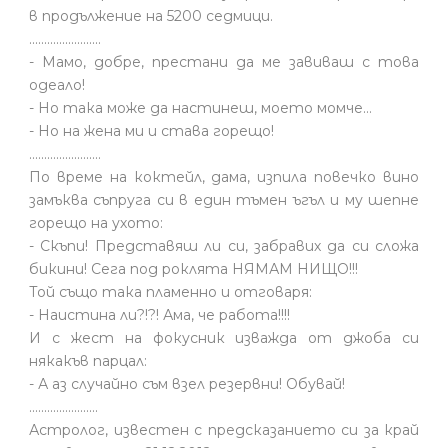
в продължение на 5200 седмици.
........................
- Мамо, добре, престани да ме завиваш с това
одеало!
- Но така може да настинеш, моето момче…
- Но на жена ми и става горещо!
........................
По време на коктейл, дама, изпила повечко вино
замъква съпруга си в един тъмен ъгъл и му шепне
горещо на ухото:
- Скъпи! Представяш ли си, забравих да си сложа
бикини! Сега под роклята НЯМАМ НИЩО!!!
Той също така пламенно и отговаря:
- Наистина ли?!?! Ама, че работа!!!!
И с жест на фокусник изважда от джоба си
някакъв парцал:
- А аз случайно съм взел резервни! Обувай!
.......................
Астролог, известен с предсказанието си за край