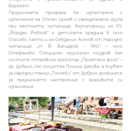
берекет.
Празничната програма бе изпъстрена с
изпълнения на Стоян Цонев и самодейната група
при местното читалище, възпитаници на ОУ
„Йордан Йовков“ и детската градина в село
Спасово, както и на Севдалин Асенов от Народно
читалище „Н. Й. Вапцаров – 1941“ – село
Стефаново. Специален музикален поздрав към
гостите отправиха оркестър „Приятели фолк“ –
гр. Добрич, със солистка Полина Дакова, а Клубът
за народни танци „Тончеви“ от Добрич допринесе
за празничното настроение с красивите си
изпълнения