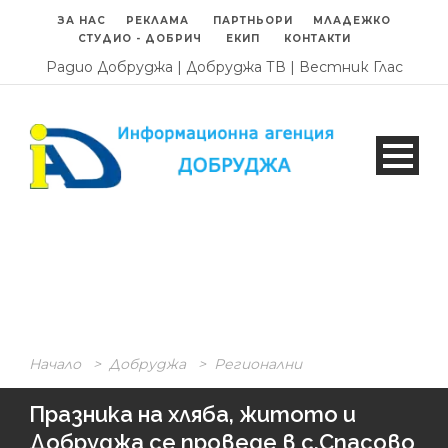
ЗА НАС
РЕКЛАМА
ПАРТНЬОРИ
МЛАДЕЖКО
СТУДИО - ДОБРИЧ
ЕКИП
КОНТАКТИ
Радио Добруджа
|
Добруджа ТВ
|
Вестник Глас
Начало
>
Добруджа
>
Регионални
Празника на хляба, житото и
Добруджа се проведе в с.Спасово