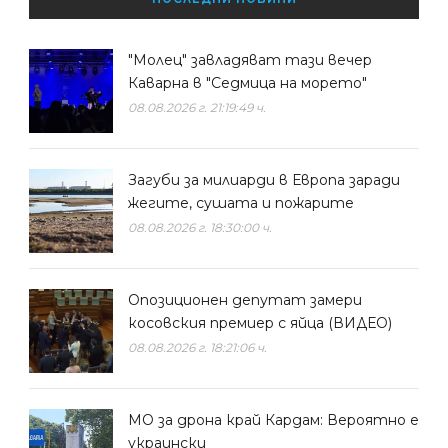
"Молец" завладяват тази вечер
Каварна в "Седмица на морето"
08.08.2026 г. 21:19:49 ч.
Загуби за милиарди в Европа заради
жегите, сушата и пожарите
08.08.2026 г. 18:30:00 ч.
Опозиционен депутат замери
косовския премиер с яйца (ВИДЕО)
08.08.2026 г. 18:21:06 ч.
МО за дрона край Кардам: Вероятно е
украински