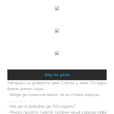
ВИЦ НА ДЕНЯ
Говорили си добрата ламя Спаска и змея. По едно
време змеят казал:
- Хайде да помълчим малко, че ми стана горещо...
........................
- Как да се доживее до 100 години?
- Много просто: пийте сутрин чаша горещо кафе