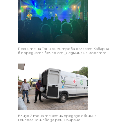
Песните на Тони Димитрова огласят Каварна
в поредната вечер от „Седмица на морето“
Близо 2 тона текстил предаде община
Генерал Тошево за рециклиране