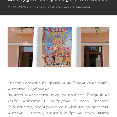
05.07.2026 г. 09:26:33 ч.
/
Севдалина Сарандева
Спасово отново бе домакин на Празника на хляба,
житото и Добруджа
За четиринадесети път, се проведе Празник на
хляба, житото и Добруджа в село Спасово.
Събитието, превърнало се в любимо за десетки
жители и гости, отново събра на едно място