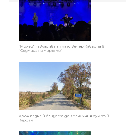
"Молец" завладяват тази вечер Каварна в
"Седмица на морето"
Дрон падна в близост до граничния пункт в
Кардам