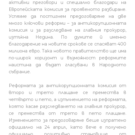
активни преговори и специално благодари на
Европейската комисия за проявеното разбиране.
Успяхме да постигнем предоговаряне на две
много ключови реформи – за антикорупционната
комисия и за разследване на главния прокурор,
изтъкна Недина. По думите й именно
благодарение на новите срокове се спасяват 400
милиона евро. Така новото правителство ще има
по-широк хоризонт и възможност реформите
наистина да бъдат гласувани в Народното
събрание.
Реформата за антикорупционната комисия от
второ и трето плащане се премества в
четвърто и пето, а изпълнението на реформата,
която касае разследването на главния прокурор,
се премества от трето в пето плащане.
Изменението за предоговаряне беше изпратено
официално на 24 април, като вече е получено
официално позитивно становище от