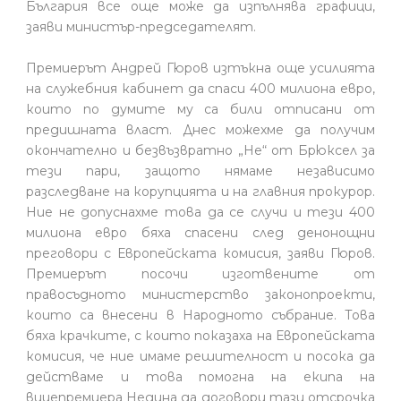
България все още може да изпълнява графици,
заяви министър-председателят.
Премиерът Андрей Гюров изтъкна още усилията
на служебния кабинет да спаси 400 милиона евро,
които по думите му са били отписани от
предишната власт. Днес можехме да получим
окончателно и безвъзвратно „Не“ от Брюксел за
тези пари, защото нямаме независимо
разследване на корупцията и на главния прокурор.
Ние не допуснахме това да се случи и тези 400
милиона евро бяха спасени след денонощни
преговори с Европейската комисия, заяви Гюров.
Премиерът посочи изготвените от
правосъдното министерство законопроекти,
които са внесени в Народното събрание. Това
бяха крачките, с които показаха на Европейската
комисия, че ние имаме решителност и посока да
действаме и това помогна на екипа на
вицепремиера Недина да договори тази отсрочка