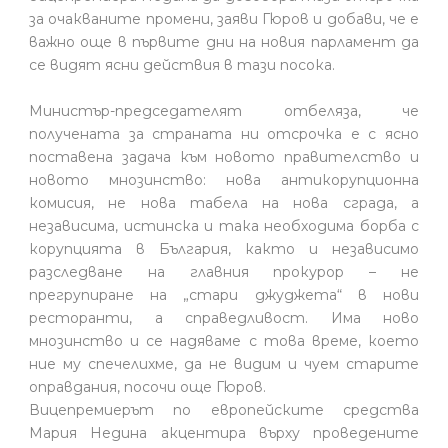
за очакваните промени, заяви Гюров и добави, че е
важно още в първите дни на новия парламент да
се видят ясни действия в тази посока.
Министър-председателят отбеляза, че
получената за страната ни отсрочка е с ясно
поставена задача към новото правителство и
новото мнозинство: нова антикорупционна
комисия, не нова табела на нова сграда, а
независима, истинска и така необходима борба с
корупцията в България, както и независимо
разследване на главния прокурор – не
прегрупиране на „стари джуджета“ в нови
ресторанти, а справедливост. Има ново
мнозинство и се надяваме с това време, което
ние му спечелихме, да не видим и чуем старите
оправдания, посочи още Гюров.
Вицепремиерът по европейските средства
Мария Недина акцентира върху проведените