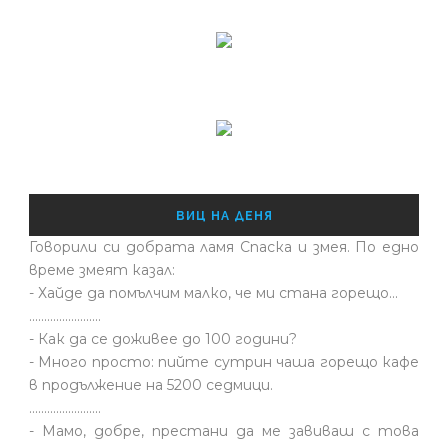
ВИЦ НА ДЕНЯ
Говорили си добрата ламя Спаска и змея. По едно
време змеят казал:
- Хайде да помълчим малко, че ми стана горещо...
........................
- Как да се доживее до 100 години?
- Много просто: пийте сутрин чаша горещо кафе
в продължение на 5200 седмици.
........................
- Мамо, добре, престани да ме завиваш с това