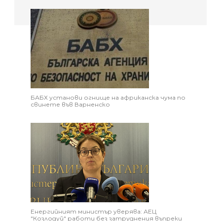
БАБХ установи огнище на африканска чума по
свинете във Варненско
Енергийният министър уверява: АЕЦ
"Козлодуй" работи без затруднения въпреки