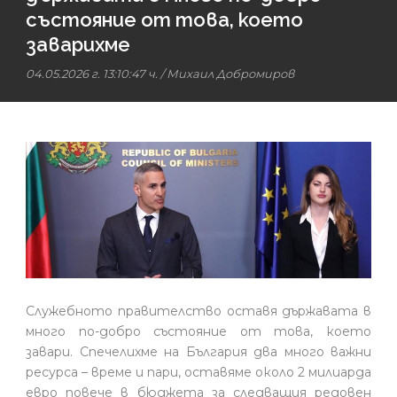
състояние от това, което
заварихме
04.05.2026 г. 13:10:47 ч.
/
Михаил Добромиров
Служебното правителство оставя държавата в
много по-добро състояние от това, което
завари. Спечелихме на България два много важни
ресурса – време и пари, оставяме около 2 милиарда
евро повече в бюджета за следващия редовен