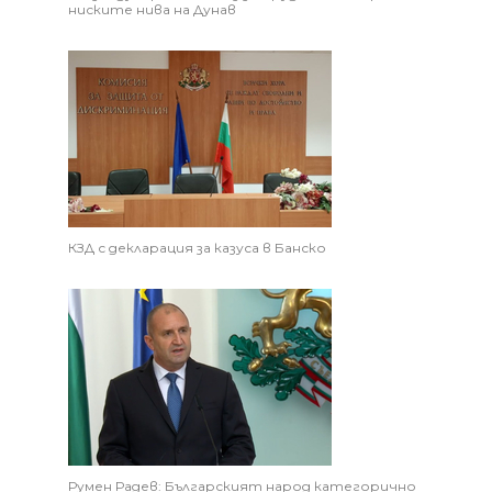
ниските нива на Дунав
КЗД с декларация за казуса в Банско
Румен Радев: Българският народ категорично