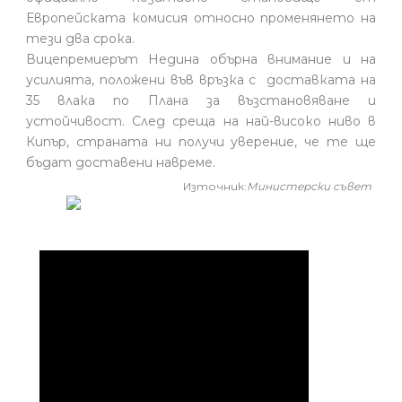
Европейската комисия относно променянето на
тези два срока.
Вицепремиерът Недина обърна внимание и на
усилията, положени във връзка с доставката на
35 влака по Плана за възстановяване и
устойчивост. След среща на най-високо ниво в
Кипър, страната ни получи уверение, че те ще
бъдат доставени навреме.
Източник:
Министерски съвет