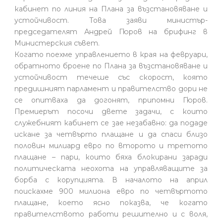
кабинет по линия на Плана за възстановяване и
устойчивост. Това заяви министър-
председателят Андрей Гюров на брифинг в
Министерския съвет.
Когато поехме управлението в края на февруари,
обратното броене по Плана за възстановяване и
устойчивост течеше със скорост, която
предишният парламент и правителство дори не
се опитваха да догонят, припомни Гюров.
Премиерът посочи двете задачи, с които
служебният кабинет се зае незабавно: да подаде
искане за четвърто плащане и да спаси близо
половин милиард евро по второто и третото
плащане – пари, които бяха блокирани заради
политическата неохота на управляващите за
борба с корупцията. В началото на април
поискахме 900 милиона евро по четвъртото
плащане, което ясно показва, че когато
правителството работи решително и с воля,