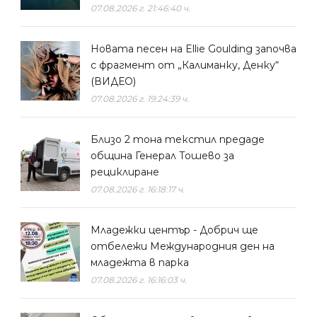
07.08.2026 г. 21:46:40 ч.
Новата песен на Ellie Goulding започва
с фрагмент от „Калиманку, Денку“
(ВИДЕО)
07.08.2026 г. 19:24:39 ч.
Близо 2 тона текстил предаде
община Генерал Тошево за
рециклиране
07.08.2026 г. 16:18:17 ч.
Младежки център - Добрич ще
отбележи Международния ден на
младежта в парка
07.08.2026 г. 16:16:03 ч.