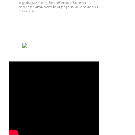
е доказал през вековете своята
толерантност към различни етноси и
религии