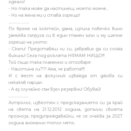
одеало!
- Но така може да настинеш, моето момче…
- Но на жена ми и става горещо!
........................
По време на коктейл, дама, изпила повечко вино
замъква съпруга си в един тъмен ъгъл и му шепне
горещо на ухото:
- Скъпи! Представяш ли си, забравих да си сложа
бикини! Сега под роклята НЯМАМ НИЩО!!!
Той също така пламенно и отговаря:
- Наистина ли?!?! Ама, че работа!!!!
И с жест на фокусник изважда от джоба си
някакъв парцал:
- А аз случайно съм взел резервни! Обувай!
.......................
Астролог, известен с предсказанието си за край
на света на 21.12.2012 година, допълни своята
прогноза, предупреждавайки, че се очаква за 2027
година аномално топло лято.