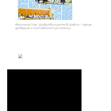
Вестник Глас: Доброволците в Шабла - сърце,
доверие и готовност за помощ