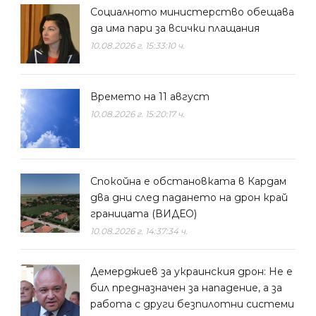
Социалното министерство обещава
да има пари за всички плащания
10.08.2026 г. 15:33:10 ч.
Времето на 11 август
10.08.2026 г. 15:20:17 ч.
Спокойна е обстановката в Кардам
два дни след падането на дрон край
границата (ВИДЕО)
10.08.2026 г. 14:37:34 ч.
Демерджиев за украинския дрон: Не е
бил предназначен за нападение, а за
работа с други безпилотни системи