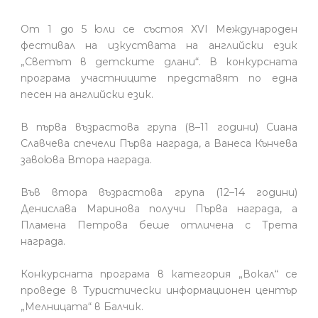
От 1 до 5 юли се състоя XVI Международен
фестивал на изкуствата на английски език
„Светът в детските длани“. В конкурсната
програма участниците представят по една
песен на английски език.
В първа възрастова група (8–11 години) Сиана
Славчева спечели Първа награда, а Ванеса Кънчева
завоюва Втора награда.
Във втора възрастова група (12–14 години)
Денислава Маринова получи Първа награда, а
Пламена Петрова беше отличена с Трета
награда.
Конкурсната програма в категория „Вокал“ се
проведе в Туристически информационен център
„Мелницата“ в Балчик.