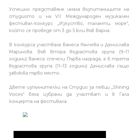
Успешно представяне имаха възпитаниците на
студиото и на VII Международен музикален
фестивал-конкурс „Изкуство, таланти, море“,
който се проведе от 3 до 5 юли във Варна.
В конкурса участваха Ванеса Кънчева и Денислава
Маринова. Във втора възрастова група (9–11
години) Ванеса спечели Първа награда, а в трета
възрастова група (11–13 години) Денислава също
завоюва първо място.
Двете изпълнителки на Студио за певци „Shining
Voices“ бяха избрани да участват и в Гала
концерта на фестивала.