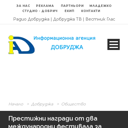
ЗА НАС
РЕКЛАМА
ПАРТНЬОРИ
МЛАДЕЖКО
СТУДИО - ДОБРИЧ
ЕКИП
КОНТАКТИ
Радио Добруджа
|
Добруджа ТВ
|
Вестник Глас
Начало
>
Добруджа
>
Общество
Престижни награди от два
международни фестивала за