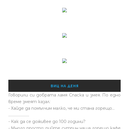
ВИЦ НА ДЕНЯ
Говорили си добрата ламя Спаска и змея. По едно
време змеят казал:
- Хайде да помълчим малко, че ми стана горещо...
........................
- Как да се доживее до 100 години?
- Много просто: пийте сутрин чаша горещо кафе