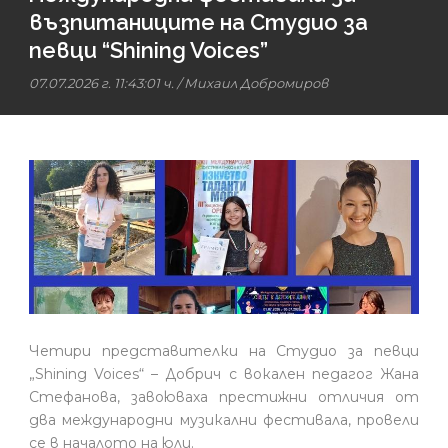
възпитаниците на Студио за
певци “Shining Voices”
07.07.2026 г. 11:43:01 ч.
/
Михаил Добромиров
Четири представителки на Студио за певци
„Shining Voices“ – Добрич с вокален педагог Жана
Стефанова, завоюваха престижни отличия от
два международни музикални фестивала, провели
се в началото на юли.