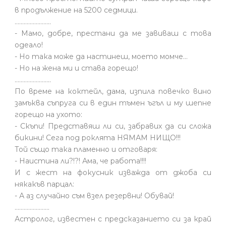
в продължение на 5200 седмици.
........................
- Мамо, добре, престани да ме завиваш с това
одеало!
- Но така може да настинеш, моето момче…
- Но на жена ми и става горещо!
........................
По време на коктейл, дама, изпила повечко вино
замъква съпруга си в един тъмен ъгъл и му шепне
горещо на ухото:
- Скъпи! Представяш ли си, забравих да си сложа
бикини! Сега под роклята НЯМАМ НИЩО!!!
Той също така пламенно и отговаря:
- Наистина ли?!?! Ама, че работа!!!!
И с жест на фокусник изважда от джоба си
някакъв парцал:
- А аз случайно съм взел резервни! Обувай!
.......................
Астролог, известен с предсказанието си за край