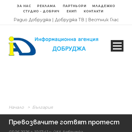
ЗА НАС
РЕКЛАМА
ПАРТНЬОРИ
МЛАДЕЖКО
СТУДИО - ДОБРИЧ
ЕКИП
КОНТАКТИ
Радио Добруджа
|
Добруджа ТВ
|
Вестник Глас
Начало
>
България
Превозвачите готвят протест
03.06.2026 г. 10:17:41 ч.
/
ИА Добруджа