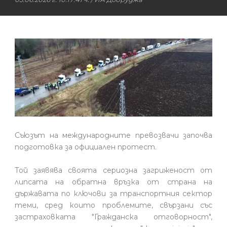
Съюзът на международните превозвачи започва
подготовка за официален протест.
Той заявява своята сериозна загриженост от
липсата на обратна връзка от страна на
държавата по ключови за транспортния сектор
теми, сред които проблемите, свързани със
застраховката "Гражданска отговорност",