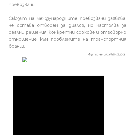
превозвачи.
Съюзът на международните превозвачи заявява,
че остава отворен за диалог, но настоява за
реални решения, конкретни срокове и отговорно
отношение към проблемите на транспортния
бранш.
Източник:
News.bg