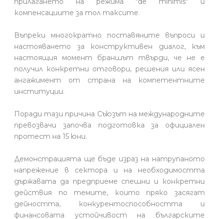
прилагането на режима "de minimis" и
компенсациите за тол таксите.
Въпреки многократно поставяните въпроси и
настояването за конструктивен диалог, към
настоящия момент браншът твърди, че не е
получил конкретни отговори, решения или ясен
ангажимент от страна на компетентните
институции.
Поради тази причина Съюзът на международните
превозвачи започва подготовка за официален
протест на 15 юни.
Демонстрацията ще бъде израз на натрупаното
напрежение в сектора и на необходимостта
държавата да предприеме спешни и конкретни
действия по темите, които пряко засягат
дейността, конкурентоспособността и
финансовата устойчивост на българските