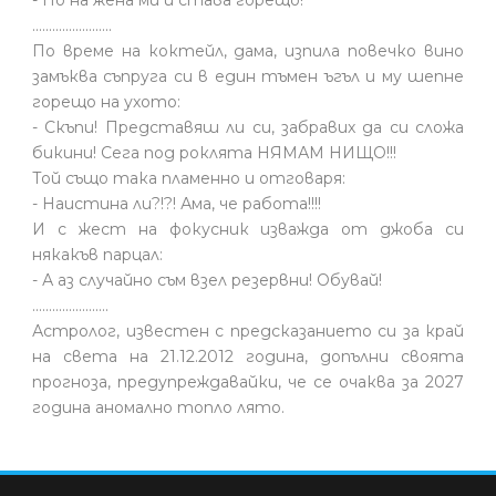
........................
По време на коктейл, дама, изпила повечко вино
замъква съпруга си в един тъмен ъгъл и му шепне
горещо на ухото:
- Скъпи! Представяш ли си, забравих да си сложа
бикини! Сега под роклята НЯМАМ НИЩО!!!
Той също така пламенно и отговаря:
- Наистина ли?!?! Ама, че работа!!!!
И с жест на фокусник изважда от джоба си
някакъв парцал:
- А аз случайно съм взел резервни! Обувай!
.......................
Астролог, известен с предсказанието си за край
на света на 21.12.2012 година, допълни своята
прогноза, предупреждавайки, че се очаква за 2027
година аномално топло лято.
hacklink
hacklink
backlink
hacklink
hacklink
hacklink
izmir
hacklink
hacklink
hacklink
hacklink
hacklink
hacklink
hacklink
hacklink
cratosroyalbet
onwin
sahabet
tipobet
casibom
jojobet
WPS
holiganbet
jojobet
casibom
taraftarium24
taraftarium24
taraftarium24
jojobet
casibom
jojobet
jojobet
royalbet
jojobet
jojobet
jojobet
jojobet
taraftarium24
jojobet
türk
jojobet
taraftarium24
jojobet