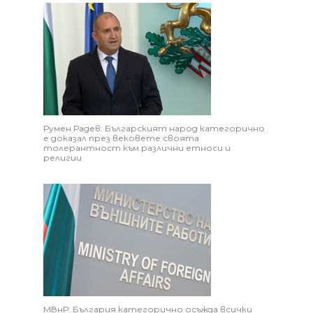
Румен Радев: Българският народ категорично
е доказал през вековете своята
толерантност към различни етноси и
религии
МВнР: България категорично осъжда всички