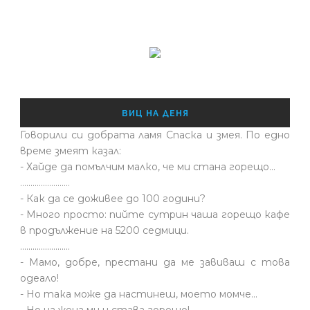
ВИЦ НА ДЕНЯ
Говорили си добрата ламя Спаска и змея. По едно
време змеят казал:
- Хайде да помълчим малко, че ми стана горещо...
........................
- Как да се доживее до 100 години?
- Много просто: пийте сутрин чаша горещо кафе
в продължение на 5200 седмици.
........................
- Мамо, добре, престани да ме завиваш с това
одеало!
- Но така може да настинеш, моето момче…
- Но на жена ми и става горещо!