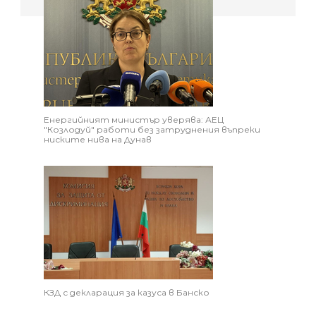
Енергийният министър уверява: АЕЦ
"Козлодуй" работи без затруднения въпреки
ниските нива на Дунав
КЗД с декларация за казуса в Банско