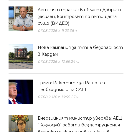
Летният трафик в област Добрич е
засилен, контролът по пътищата
също (ВИДЕО)
07.08.2026 г. 11:23:36 ч.
Нова кампания за пътна безопасност
в Кардам
07.08.2026 г. 10:59:24 ч.
Тръмп: Ракетите за Patriot са
необходими и на САЩ
07.08.2026 г. 10:58:27 ч.
Енергийният министър уверява: АЕЦ
"Козлодуй" работи без затруднения
въпреки ниските нива на Дунав