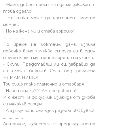
- Мамо, добре, престани да ме завиваш с
това одеало!
- Но така може да настинеш, моето
момче…
- Но на жена ми и става горещо!
........................
По време на коктейл, дама, изпила
повечко вино замъква съпруга си в един
тъмен ъгъл и му шепне горещо на ухото:
- Скъпи! Представяш ли си, забравих да
си сложа бикини! Сега под роклята
НЯМАМ НИЩО!!!
Той също така пламенно и отговаря:
- Наистина ли?!?! Ама, че работа!!!!
И с жест на фокусник изважда от джоба
си някакъв парцал:
- А аз случайно съм взел резервни! Обувай!
.......................
Астролог, известен с предсказанието