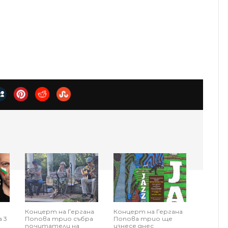
Концерт на Гергана
Концерт на Гергана
 3
Попова трио събра
Попова трио ще
почитатели на
изнесе днес