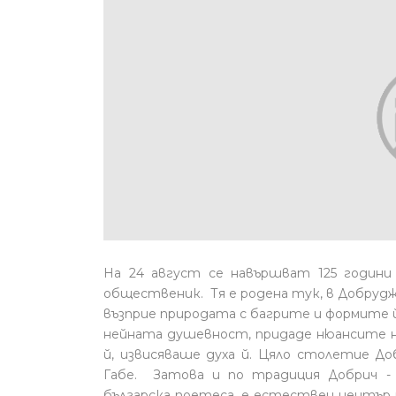
На 24 август се навършват 125 години
общественик. Тя е родена тук, в Добруд
възприе природата с багрите и формите 
нейната душевност, придаде нюансите 
й, извисяваше духа й. Цяло столетие 
Габе. Затова и по традиция Добрич - 
българска поетеса, е естествен център 