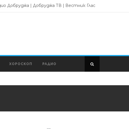
дио Добруджа
|
Добруджа ТВ
|
Вестник Глас
ХОРОСКОП
РАДИО