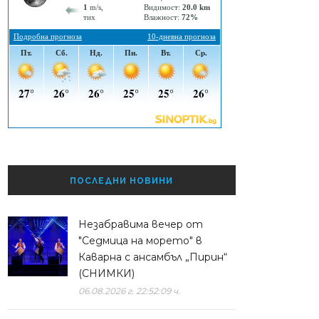
ПОСЛЕДНИ НОВИНИ
Незабравима вечер от
"Седмица на морето" в
Каварна с ансамбъл „Пирин“
(СНИМКИ)
06.08.2026 г. 22:52:09 ч.