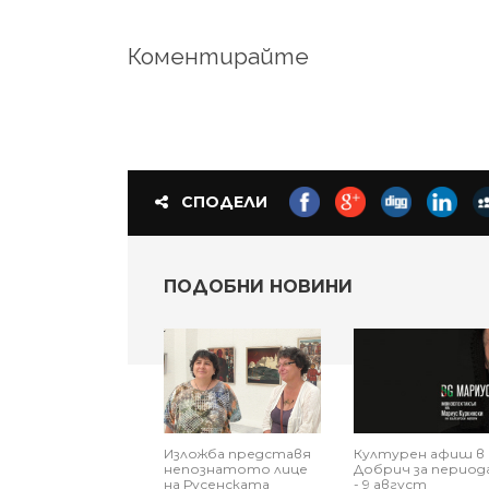
Коментирайте
СПОДЕЛИ
ПОДОБНИ НОВИНИ
Изложба представя
Културен афиш в
непознатото лице
Добрич за периода
на Русенската
- 9 август