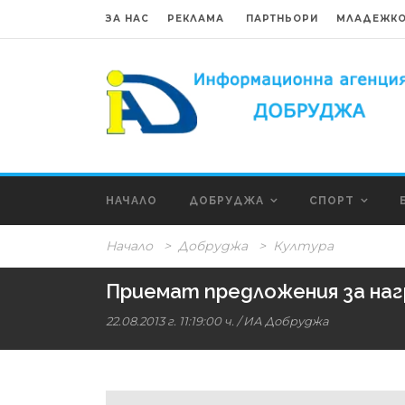
ЗА НАС
РЕКЛАМА
ПАРТНЬОРИ
МЛАДЕЖКО
НАЧАЛО
ДОБРУДЖА
СПОРТ
Начало
>
Добруджа
>
Култура
Приемат предложения за наг
22.08.2013 г. 11:19:00 ч.
/ ИА Добруджа