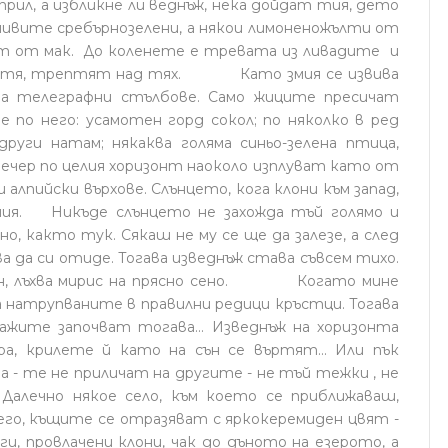
април, а избликне ли веднъж, нека дойдат тия, дето
ивите сребърнозелени, а някои лимоненожълти от
ат от мак. До коленете е тревата из ливадите и
 цветя, трептят над тях. Като змия се извива
на телеграфни стълбове. Само жиците пресичат
е по него: усамотен горд сокол; по няколко в ред
руги натам; някаква голяма синьо-зелена птица,
вечер по целия хоризонт наоколо изплуват като от
 алпийски върхове. Слънцето, кога клони към запад,
ания. Никъде слънцето не захожда тъй голямо и
о, както тук. Сякаш не му се ще да залезе, а след
а да си отиде. Тогава изведнъж става съвсем тихо.
вън, лъхва мирис на прясно сено. Когато мине
са натрупваните в правилни редици кръстци. Тогава
ражите започват тогава... Изведнъж на хоризонта
ра, крилете й като на сън се въртят... Или пък
а - те не приличат на другите - не тъй тежки , не
Далечно някое село, към което се приближаваш,
 него, къщите се отразяват с яркокеремиден цвят -
ги, провлачени клони, чак до дъното на езерото, а