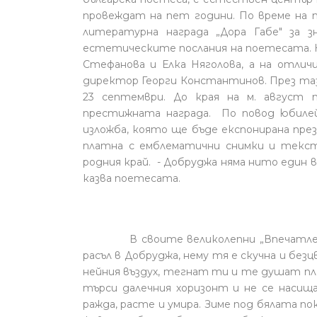
провеждат на пет години. По време на т
литературна награда „Дора Габе" за 
естетическите послания на поетесата. Н
Стефанова и Елка Няголова, а на отличи
директор Георги Константинов. През таз
23 септември. До края на м. август 
престижната награда. По повод юбиле
изложба, която ще бъде експонирана през
платна с емблематични снимки и текст
родния край. - Добруджа няма нито един вр
казва поетесата.
В своите великолепни „Впечатления о
расъл в Добруджа, нему тя е скучна и без
нейния въздух, тегнат ти и те душат пл
търси далечния хоризонт и не се насища
ражда, расте и умира. Зиме под бялата по