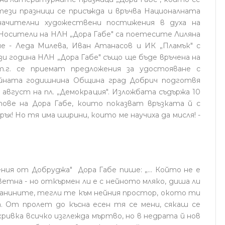
ези празници се присъжда и връчва Националната
значителни художествени постижения в духа на
осители на НЛН „Дора Габе" са поетесите Лиляна
е - Леда Милева, Иван Атанасов и ИК „Пламък" с
и година НЛН „Дора Габе" също ще бъде връчена на
т.г. се приемат предложения за удостояване с
йната годишнина Община град Добрич подготвя
 август на пл. „Демокрация". Изложбата съдържа 10
ове на Дора Габе, които показват връзката й с
ъх! Но тя има ширини, които ме научиха да мисля! -
т Добруджа" Дора Габе пише: „... Който не е
цветна - но откърмен ли е с нейното мляко, диша ли
анините, тегли те към нейния простор, окото ти
. От пролет до късна есен тя се мени, сякаш се
кривка всичко изглежда мъртво, но в недрата й нов