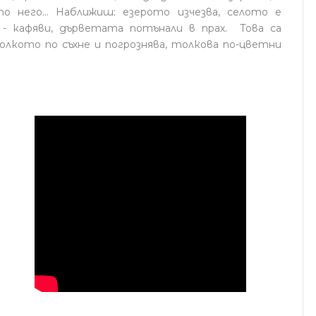
о него... Наближиш: езерото изчезва, селото е
- кафяви, дърветата потънали в прах. Това са
олкото по съхне и погрознява, толкова по-цветни