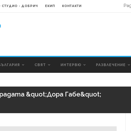
Ра
 СТУДИО - ДОБРИЧ
ЕКИП
КОНТАКТИ
БЪЛГАРИЯ
СВЯТ
ИНТЕРВЮ
РАЗВЛЕЧЕНИЕ
радата &quot;Дора Габе&quot;