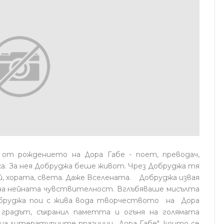
 от рождението на Дора Габе - поет, преводач,
жа. За нея Добруджа беше живот. Чрез Добруджа тя
й, хората, света. Даже Вселената. Добруджа извая
на нейната чувствителност. Вглъбяваше мисълта
Добруджа пои с жива вода творчеството на Дора
градът, съхранил паметта и огъня на голямата
на литературните празници „Дора Габе", които се