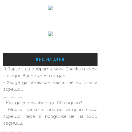
ВИЦ НА ДЕНЯ
Говорили си добрата ламя Спаска и змея.
По едно време змеят казал:
- Хайде да помълчим малко, че ми стана
горещо...
........................
- Как да се доживее до 100 години?
- Много просто: пийте сутрин чаша
горещо кафе в продължение на 5200
седмици.
........................