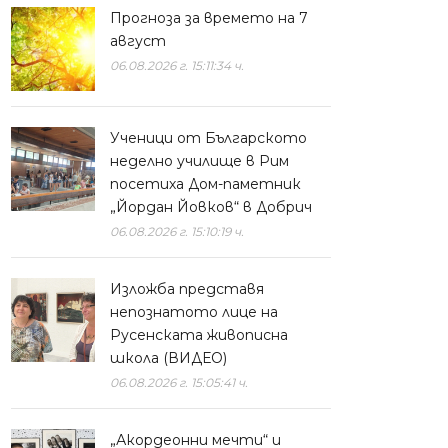
Прогноза за времето на 7
август
06.08.2026 г. 15:11:34 ч.
Ученици от Българското
неделно училище в Рим
посетиха Дом-паметник
„Йордан Йовков“ в Добрич
06.08.2026 г. 15:10:19 ч.
Изложба представя
непознатото лице на
Русенската живописна
школа (ВИДЕО)
06.08.2026 г. 15:05:41 ч.
„Акордеонни мечти“ и