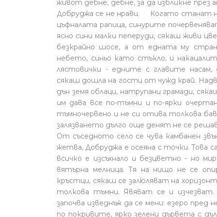
живот дебне, дебне, за да избликне през 
Добруджа се не нрави. Когато станат н
цъфналата рапица, синурите почервеняв
ясно сини малки пеперуди, сякаш живи
безкрайно шосе, а от едната му стра
небето, синьо като стъкло, и накацалит
лястовички - едните с главите насам, д
сякаш дошла на гости от чужд край. Над
дън земя облаци, натрупани грамади, сякаш
им дава все по-тъмни и по-ярки очерт
тъмночервено и не си отива толкова бавн
залязването дълго още денят не се решав
От съседното село се чува камбанен з
жетва, Добруджа е осеяна с точки. Това 
всичко е изсъхнало и безцветно - но ми
вятърна мелница. Тя на нищо не се опи
кръстци, сякаш се залюляват на хоризонт
толкова тъмни. Явяват се и изчезват. 
започва изведнъж да се мени: езеро пред
по покривите, ярко зелени дървета с дъл