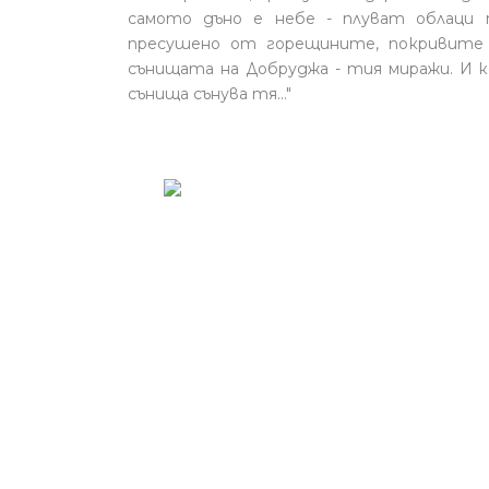
самото дъно е небе - плуват облаци п
пресушено от горещините, покривите 
сънищата на Добруджа - тия миражи. И к
сънища сънува тя..."