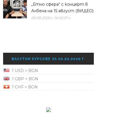
„Етно сфера“ с концерт в
Албена на 15 август (ВИДЕО)
06.08.2026 г. 14:40:01 ч.
ВАЛУТНИ КУРСОВЕ ЗА 00.00.0000 Г.
1 USD = BGN
1 GBP = BGN
1 CHF = BGN