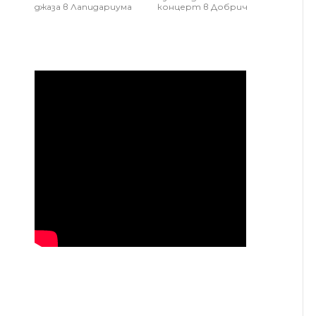
джаза в Лапидариума
концерт в Добрич