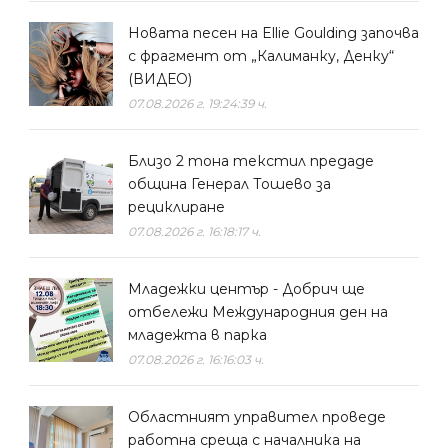
Новата песен на Ellie Goulding започва
с фрагмент от „Калиманку, Денку“
(ВИДЕО)
07.08.2026 г. 19:24:39 ч.
Близо 2 тона текстил предаде
община Генерал Тошево за
рециклиране
07.08.2026 г. 16:18:17 ч.
Младежки център - Добрич ще
отбележи Международния ден на
младежта в парка
07.08.2026 г. 16:16:03 ч.
Областният управител проведе
работна среща с началника на