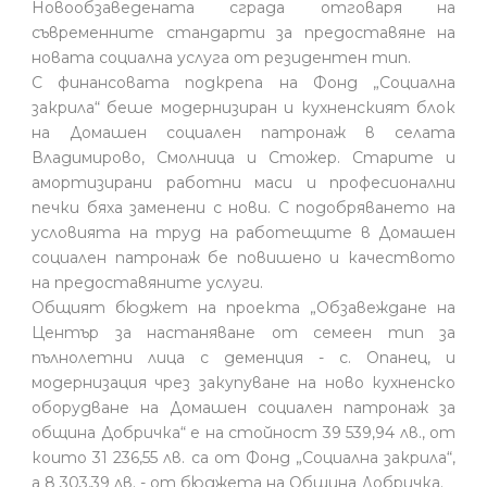
Новообзаведената сграда отговаря на
съвременните стандарти за предоставяне на
новата социална услуга от резидентен тип.
С финансовата подкрепа на Фонд „Социална
закрила“ беше модернизиран и кухненският блок
на Домашен социален патронаж в селата
Владимирово, Смолница и Стожер. Старите и
амортизирани работни маси и професионални
печки бяха заменени с нови. С подобряването на
условията на труд на работещите в Домашен
социален патронаж бе повишено и качеството
на предоставяните услуги.
Общият бюджет на проекта „Обзавеждане на
Център за настаняване от семеен тип за
пълнолетни лица с деменция - с. Опанец, и
модернизация чрез закупуване на ново кухненско
оборудване на Домашен социален патронаж за
община Добричка“ е на стойност 39 539,94 лв., от
които 31 236,55 лв. са от Фонд „Социална закрила“,
а 8 303,39 лв. - от бюджета на Община Добричка.