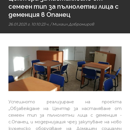
семеен тип за пълнолетни лица с
деменция в Опанец
26.01.2021 г. 10:10:23 ч.
/
Михаил Добромиров
Успешното реализиране на проекта
„Обзавеждане на Център за настаняване от
семеен тип за пълнолетни лица с деменция -
с.Опанец, и модернизация чрез закупуване на ново
кухненско оборудване на Домашен социален