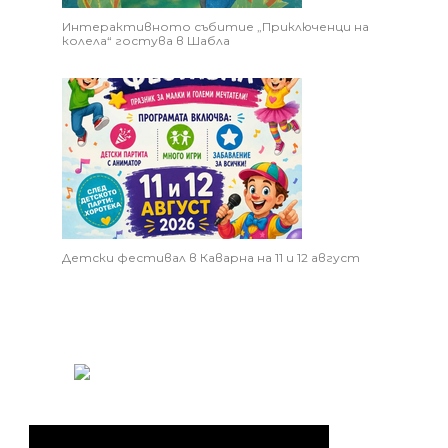
Интерактивното събитие „Приключенци на
колела“ гостува в Шабла
Детски фестивал в Каварна на 11 и 12 август