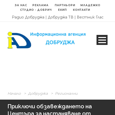
ЗА НАС
РЕКЛАМА
ПАРТНЬОРИ
МЛАДЕЖКО
СТУДИО - ДОБРИЧ
ЕКИП
КОНТАКТИ
Радио Добруджа
|
Добруджа ТВ
|
Вестник Глас
Начало
>
Добруджа
>
Регионални
Приключи обзавеждането на
Центъра за настаняване от