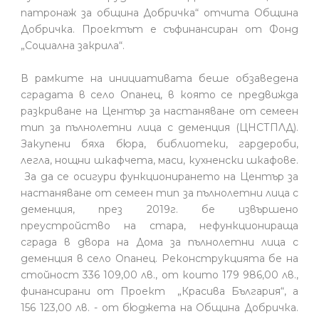
патронаж за община Добричка“ отчита Община
Добричка. Проектът е съфинансиран от Фонд
„Социална закрила“.
В рамките на инициативата беше обзаведена
сградата в село Опанец, в която се предвижда
разкриване на Център за настаняване от семеен
тип за пълнолетни лица с деменция (ЦНСТПЛД).
Закупени бяха бюра, библиотеки, гардероби,
легла, нощни шкафчета, маси, кухненски шкафове.
За да се осигури функционирането на Център за
настаняване от семеен тип за пълнолетни лица с
деменция, през 2019г. бе извършено
преустройство на стара, нефункционираща
сграда в двора на Дома за пълнолетни лица с
деменция в село Опанец. Реконструкцията бе на
стойност 336 109,00 лв., от които 179 986,00 лв.,
финансирани от Проект „Красива България“, а
156 123,00 лв. - от бюджета на Община Добричка.