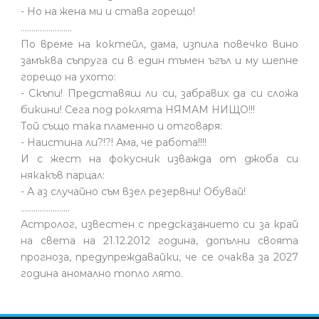
- Но на жена ми и става горещо!
........................
По време на коктейл, дама, изпила повечко вино
замъква съпруга си в един тъмен ъгъл и му шепне
горещо на ухото:
- Скъпи! Представяш ли си, забравих да си сложа
бикини! Сега под роклята НЯМАМ НИЩО!!!
Той също така пламенно и отговаря:
- Наистина ли?!?! Ама, че работа!!!!
И с жест на фокусник изважда от джоба си
някакъв парцал:
- А аз случайно съм взел резервни! Обувай!
.......................
Астролог, известен с предсказанието си за край
на света на 21.12.2012 година, допълни своята
прогноза, предупреждавайки, че се очаква за 2027
година аномално топло лято.