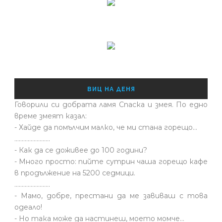
ВИЦ НА ДЕНЯ
Говорили си добрата ламя Спаска и змея. По едно
време змеят казал:
- Хайде да помълчим малко, че ми стана горещо...
........................
- Как да се доживее до 100 години?
- Много просто: пийте сутрин чаша горещо кафе
в продължение на 5200 седмици.
........................
- Мамо, добре, престани да ме завиваш с това
одеало!
- Но така може да настинеш, моето момче…