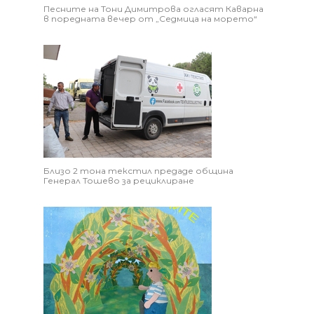
Песните на Тони Димитрова огласят Каварна
в поредната вечер от „Седмица на морето“
Близо 2 тона текстил предаде община
Генерал Тошево за рециклиране