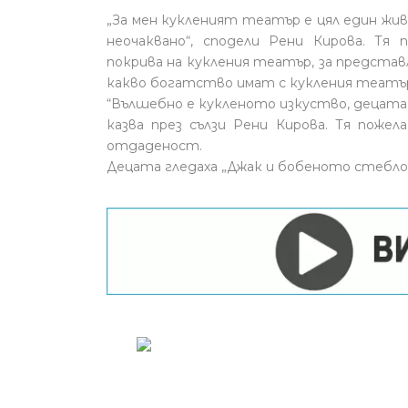
„За мен кукленият театър е цял един жи
неочаквано“, сподели Рени Кирова. Тя 
покрива на кукления театър, за предста
какво богатство имат с кукления театър
“Вълшебно е кукленото изкуство, децата
казва през сълзи Рени Кирова. Тя поже
отдаденост.
Децата гледаха „Джак и бобеното стебло“