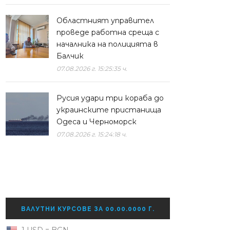
Областният управител
проведе работна среща с
началника на полицията в
Балчик
07.08.2026 г. 15:25:35 ч.
Русия удари три кораба до
украинските пристанища
Одеса и Черноморск
07.08.2026 г. 15:24:18 ч.
ВАЛУТНИ КУРСОВЕ ЗА 00.00.0000 Г.