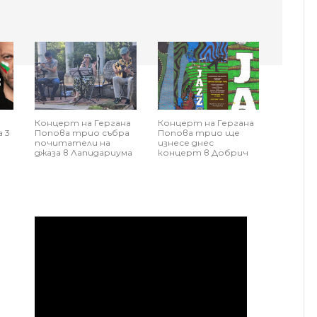
Концерт на Гергана
Концерт на Гергана
 3
Попова трио събра
Попова трио ще
почитатели на
изнесе днес
джаза в Лапидариума
концерт в Добрич