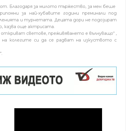
вот. Благодаря за милото тържество, за мен беше
припомни за най-хубавите години преминали под
вленията и турнетата. Децата дори не подозират
, казва още актрисата.
 откриват светове, преживяването е вълнуващо“ ,
ла на колегите си да се радват на изкуството с
.