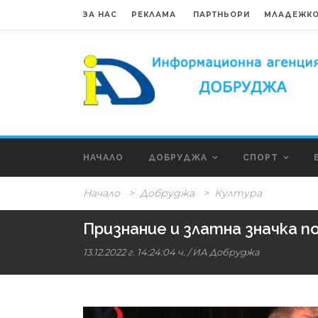
ЗА НАС
РЕКЛАМА
ПАРТНЬОРИ
МЛАДЕЖКО
НАЧАЛО
ДОБРУДЖА
СПОРТ
Начало
>
Добруджа
>
Култура
Признание и златна значка п
13.12.2022 г. 14:24:04 ч.
/
ИА Добруджа