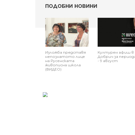
ПОДОБНИ НОВИНИ
Изложба представя
Културен афиш в
непознатото лице
Добрич за периода
на Русенската
- 9 август
живописна школа
(ВИДЕО)