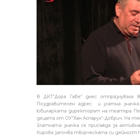
В ДКТ“Дора Габе“ днес отпразнуваха 
Поздравителен адрес и златна значка
юбилярката директорът на театъра Пе
децата от ОУ“Хан Аспарух“-Добрич. На тя
Златната значка се присъжда за активн
Кирова започва творческата си дейност пр