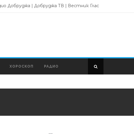
дио Добруджа
|
Добруджа ТВ
|
Вестник Глас
ХОРОСКОП
РАДИО