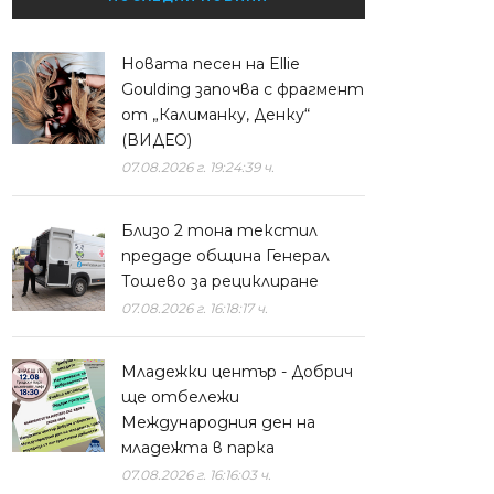
Новата песен на Ellie
Goulding започва с фрагмент
от „Калиманку, Денку“
(ВИДЕО)
07.08.2026 г. 19:24:39 ч.
Близо 2 тона текстил
предаде община Генерал
Тошево за рециклиране
07.08.2026 г. 16:18:17 ч.
Младежки център - Добрич
ще отбележи
Международния ден на
младежта в парка
07.08.2026 г. 16:16:03 ч.