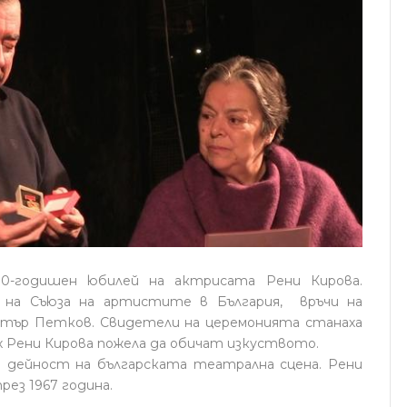
80-годишен юбилей на актрисата Рени Кирова.
 на Съюза на артистите в България, връчи на
тър Петков. Свидетели на церемонията станаха
х Рени Кирова пожела да обичат изкуството.
а дейност на българската театрална сцена. Рени
ез 1967 година.