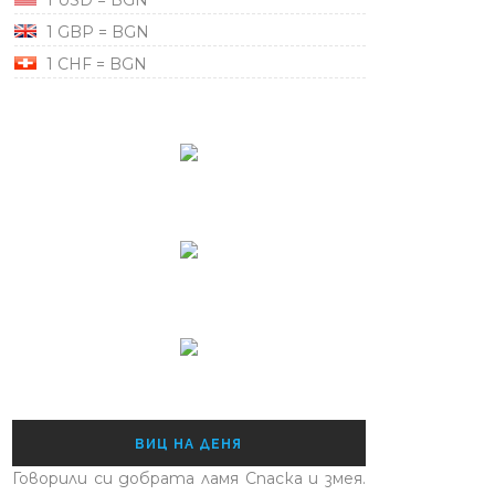
1 USD = BGN
1 GBP = BGN
1 CHF = BGN
ВИЦ НА ДЕНЯ
Говорили си добрата ламя Спаска и змея.