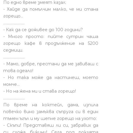
По едно време змеят казал:
- Хайде да помълчим малко, че ми стана
горещо...
........................
- Как да се доживее до 100 години?
- Много просто: пийте сутрин чаша
горещо кафе в продължение на 5200
седмици.
........................
- Мамо, добре, престани да ме завиваш с
това одеало!
- Но така може да настинеш, моето
момче…
- Но на жена ми и става горещо!
........................
По време на коктейл, дама, изпила
повечко вино замъква съпруга си в един
тъмен ъгъл и му шепне горещо на ухото:
- Скъпи! Представяш ли си, забравих да
си сложа бикини! Сега под роклята