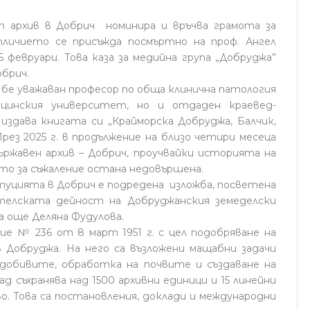
т архив в Добрич номинира и връчва грамота за
тличието се присъжда посмъртно на проф. Ангел
5 февруари. Това каза за медийна група „Добруджа”
обрич.
к) бе уважаван професор по обща клинична патология
цинския университет, но и отдаден краевед-
 издава книгата си „Крайморска Добруджа, Балчик,
През 2025 г. в продължение на близо четири месеца
ржавен архив – Добрич, проучвайки историята на
ято за съжаление остана недовършена.
туцията в Добрич е подредена изложба, посветена
телската дейност на Добруджанския земеделски
а още Деляна Фудулова.
 № 236 от 8 март 1951 г. с цел подобряване на
 Добруджа. На него са възложени мащабни задачи
добивите, обработка на почвите и създаване на
д съхранява над 1500 архивни единици и 15 линейни
о. Това са постановления, доклади и международни