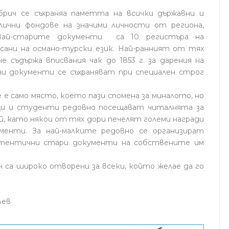
брич се съхраняа паметта на всички държавни и
ични фондове на значими личности от региона,
ай-старите документи са 10 регистъра на
сани на османо-турски език. Най-ранният от тях
че съдържа вписвания чак до 1853 г. за дарения на
ни документи се съхраняват при специален строг
 е само място, което пази спомена за миналото, но
ици и студенти редовно посещават читалнята за
ай, като някои от тях дори печелят големи награди
енти. За най-малките редовно се организират
втентични стари документи на собствените им
ч са широко отворени за всеки, който желае да го
лев