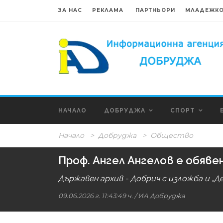
ЗА НАС
РЕКЛАМА
ПАРТНЬОРИ
МЛАДЕЖКО
НАЧАЛО
ДОБРУДЖА
СПОРТ
Начало
>
Добруджа
>
Общество
Проф. Ангел Ангелов е обяве
Държавен архив - Добрич с изложба и „
09.06.2026 г. 11:43:49 ч.
/
ИА Добруджа