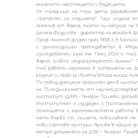
миналото, настоящето и бъдещето.
По традиция, на тази дата, Държавния
„Читател на годината“. Тази година о
Ангелов от Варна, който ни напусна на 1
Деляна Фудулова - директор на архива в Д
Проф. Ангелов (роден през 1938 г. в Балчи
и дългогодишен преподавател в Меди
изследовател, каза тя. През 2024 г. той
Варна, Шабла- недоразказаното минало“. 
той работи неуморно в читалнята на Дъ
родния си край за своята втора книга, ко
По повод днешния празничен ден в инсти
на 75-годишнината от научноизследова
институт (ДЗИ) – Генерал Тошево, допълв
Институтът е създаден с Постановление
селекцията и агрономическата работа в
като борба със сушата, повишаване на 
нови сортове култури. Архива в нашия гра
метра документи на ДЗИ – Генерал Тошев