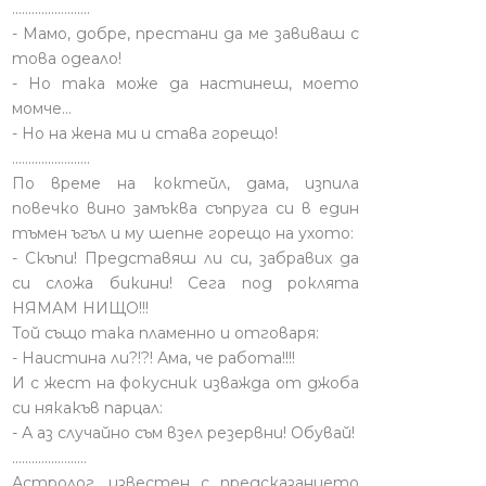
........................
- Мамо, добре, престани да ме завиваш с
това одеало!
- Но така може да настинеш, моето
момче…
- Но на жена ми и става горещо!
........................
По време на коктейл, дама, изпила
повечко вино замъква съпруга си в един
тъмен ъгъл и му шепне горещо на ухото:
- Скъпи! Представяш ли си, забравих да
си сложа бикини! Сега под роклята
НЯМАМ НИЩО!!!
Той също така пламенно и отговаря:
- Наистина ли?!?! Ама, че работа!!!!
И с жест на фокусник изважда от джоба
си някакъв парцал:
- А аз случайно съм взел резервни! Обувай!
.......................
Астролог, известен с предсказанието