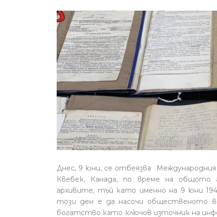
Днес, 9 юни, се отбеязва Международния 
Квебек, Канада, по време на общото
архивите, тъй като именно на 9 юни 194
този ден е да насочи общественото в
богатство като ключов източник на инфо