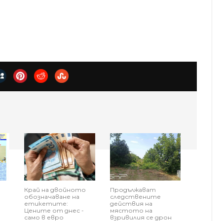
Край на двойното
Продължават
обозначаване на
следствените
етикетите:
действия на
Цените от днес -
мястото на
само в евро
взривилия се дрон