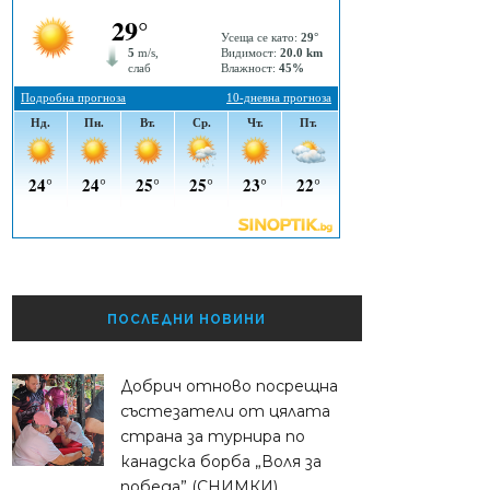
ПОСЛЕДНИ НОВИНИ
Добрич отново посрещна
състезатели от цялата
страна за турнира по
канадска борба „Воля за
победа” (СНИМКИ)