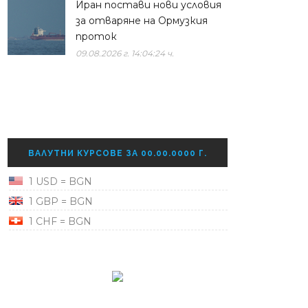
Иран постави нови условия
за отваряне на Ормузкия
проток
09.08.2026 г. 14:04:24 ч.
ВАЛУТНИ КУРСОВЕ ЗА 00.00.0000 Г.
1 USD = BGN
1 GBP = BGN
1 CHF = BGN