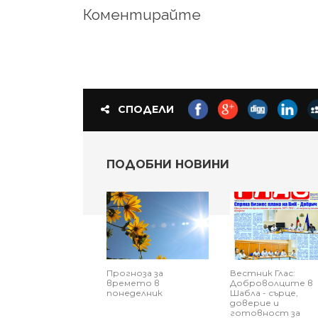
Коментирайте
СПОДЕЛИ
ПОДОБНИ НОВИНИ
Прогноза за
Вестник Глас:
времето в
Доброволците в
понеделник
Шабла - сърце,
доверие и
готовност за