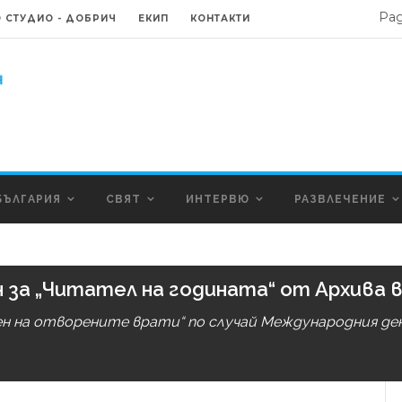
Ра
 СТУДИО - ДОБРИЧ
ЕКИП
КОНТАКТИ
БЪЛГАРИЯ
СВЯТ
ИНТЕРВЮ
РАЗВЛЕЧЕНИЕ
н за „Читател на годината“ от Архива 
Ден на отворените врати“ по случай Международния де