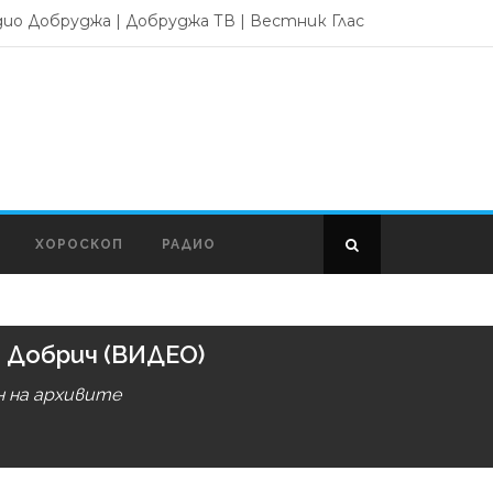
дио Добруджа
|
Добруджа ТВ
|
Вестник Глас
ХОРОСКОП
РАДИО
в Добрич (ВИДЕО)
н на архивите