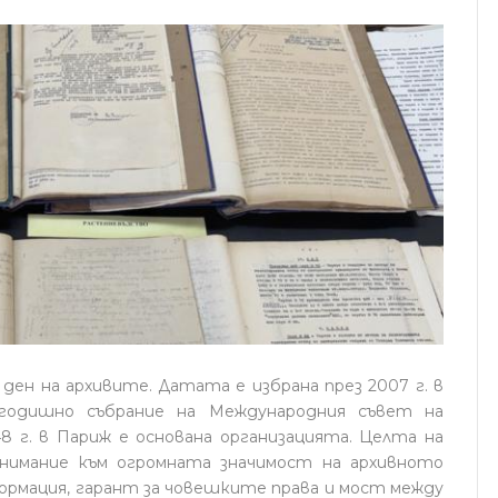
ден на архивите. Датата е избрана през 2007 г. в
 годишно събрание на Международния съвет на
8 г. в Париж е основана организацията. Целта на
нимание към огромната значимост на архивното
рмация, гарант за човешките права и мост между