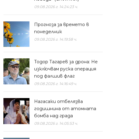
09.08.2026 г. 14:24:23 ч.
Прогноза за времето в
понеделник
09.08.2026 г. 14:19:58 ч.
Тодор Тагарев за дрона: Не
изключвам руска операция
под фалшив флаг
09.08.2026 г. 14:16:49 ч.
Нагасаки отбелязва
годишнина от атомната
бомба над града
09.08.2026 г. 14:05:53 ч.