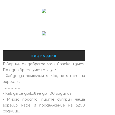
ВИЦ НА ДЕНЯ
Говорили си добрата ламя Спаска и змея.
По едно време змеят казал:
- Хайде да помълчим малко, че ми стана
горещо...
........................
- Как да се доживее до 100 години?
- Много просто: пийте сутрин чаша
горещо кафе в продължение на 5200
седмици.