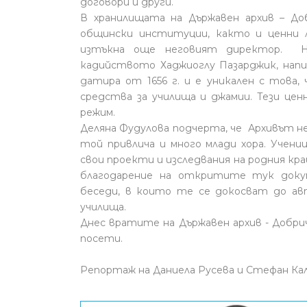
договори и други.
В хранилищата на Държавен архив – До
общински институции, както и ценни л
изтъкна още неговият директор. Н
кадийството Хаджиоглу Пазарджик, напи
датира от 1656 г. и е уникален с това, 
средства за училища и джамии. Тези цен
режим.
Деляна Фудулова подчерта, че Архивът не
той привлича и много млади хора. Учен
свои проекти и изследвания на родния кр
благодарение на откритите тук докум
беседи, в които те се докосват до а
училища.
Днес вратите на Държавен архив - Добри
посети.
Репортаж на Даниела Русева и Стефан Ка