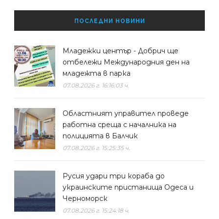
ПОСЛЕДНИ НОВИНИ
Младежки център - Добрич ще
отбележи Международния ден на
младежта в парка
07.08.2026 г. 16:16:03 ч.
Областният управител проведе
работна среща с началника на
полицията в Балчик
07.08.2026 г. 15:25:35 ч.
Русия удари три кораба до
украинските пристанища Одеса и
Черноморск
07.08.2026 г. 15:24:18 ч.