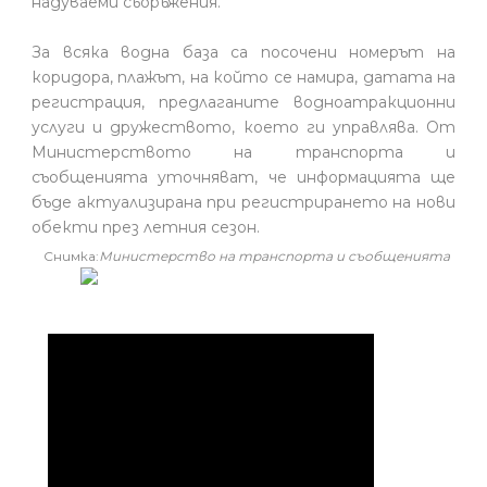
надуваеми съоръжения.
За всяка водна база са посочени номерът на
коридора, плажът, на който се намира, датата на
регистрация, предлаганите водноатракционни
услуги и дружеството, което ги управлява. От
Министерството на транспорта и
съобщенията уточняват, че информацията ще
бъде актуализирана при регистрирането на нови
обекти през летния сезон.
Снимка:
Министерство на транспорта и съобщенията