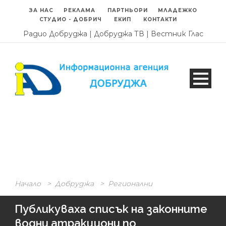
ЗА НАС
РЕКЛАМА
ПАРТНЬОРИ
МЛАДЕЖКО
СТУДИО - ДОБРИЧ
ЕКИП
КОНТАКТИ
Радио Добруджа
|
Добруджа ТВ
|
Вестник Глас
Начало
>
Добруджа
>
Регионални
Публикуваха списък на законните
водни атракциони по