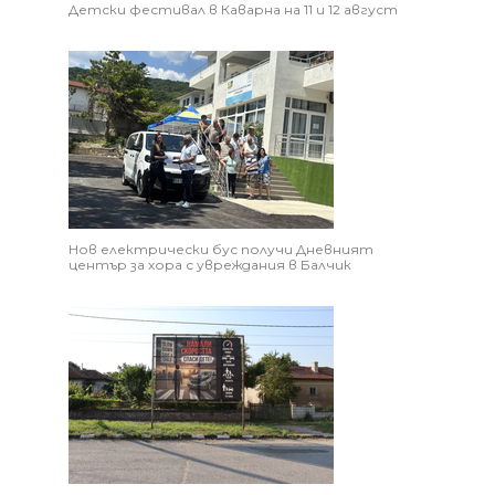
Детски фестивал в Каварна на 11 и 12 август
Нов електрически бус получи Дневният
център за хора с увреждания в Балчик