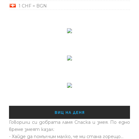
1 CHF = BGN
ВИЦ НА ДЕНЯ
Говорили си добрата ламя Спаска и змея. По едно
време змеят казал:
- Хайде да помълчим малко, че ми стана горещо...