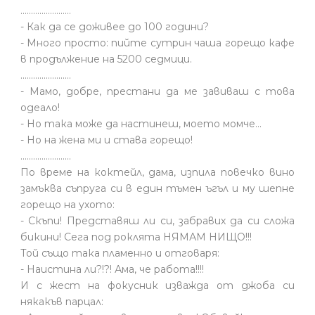
........................
- Как да се доживее до 100 години?
- Много просто: пийте сутрин чаша горещо кафе
в продължение на 5200 седмици.
........................
- Мамо, добре, престани да ме завиваш с това
одеало!
- Но така може да настинеш, моето момче…
- Но на жена ми и става горещо!
........................
По време на коктейл, дама, изпила повечко вино
замъква съпруга си в един тъмен ъгъл и му шепне
горещо на ухото:
- Скъпи! Представяш ли си, забравих да си сложа
бикини! Сега под роклята НЯМАМ НИЩО!!!
Той също така пламенно и отговаря:
- Наистина ли?!?! Ама, че работа!!!!
И с жест на фокусник изважда от джоба си
някакъв парцал: