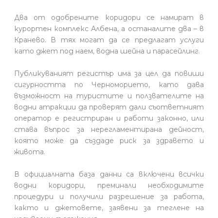
Два от одобрените коридори се намират в
курортен комплекс Албена, а останалите два – в
Кранево. В тях могат да се предлагат услуги
като джет под наем, водна шейна и парасейлинг.
Публикуваният регистър има за цел да повиши
сигурността по Черноморието, като дава
възможност на туристите и ползвателите на
водни атракции да проверят дали съответният
оператор е регистриран и работи законно, или
става въпрос за нерегламентирана дейност,
която може да създаде риск за здравето и
живота.
В официалната база данни са включени всички
водни коридори, преминали необходимите
процедури и получили разрешение за работа,
както и джетовете, заявени за теглене на