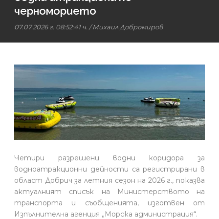
черноморието
07.07.2026 г. 08:52:41 ч.
/
Михаил Добромиров
Четири разрешени водни коридора за
водноатракционни дейности са регистрирани в
област Добрич за летния сезон на 2026 г., показва
актуалният списък на Министерството на
транспорта и съобщенията, изготвен от
Изпълнителна агенция „Морска администрация“.