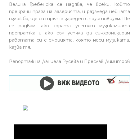
Велина Гребенска се надява, че всеки, който
прекрачи прага на галерията, и разгледа нейната
изложба, ще си тръгне зареден с позитивизъм. Ще
се радвам, ако хората усетят музикалната
препратка и ако съм успяла да синхронизирам
работата си с емоцията, която носи музиката,
казва тя.
Репортаж на Даниела Русева и Преслав Димитров