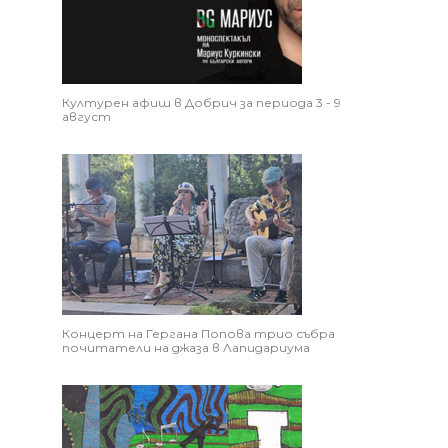
Културен афиш в Добрич за периода 3 - 9
август
Концерт на Гергана Попова трио събра
почитатели на джаза в Лапидариума