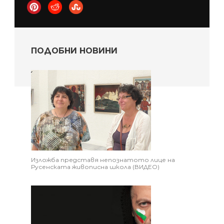
ПОДОБНИ НОВИНИ
Изложба представя непознатото лице на
Русенската живописна школа (ВИДЕО)