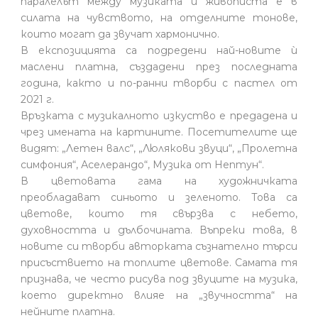
паралелът между музиката и живописта е в
силата на чувството, на отделните тонове,
които могат да звучат хармонично.
В експозицията са подредени най-новите ѝ
маслени платна, създадени през последната
година, както и по-ранни творби с пастел от
2021 г.
Връзката с музикалното изкуство е предадена и
чрез имената на картините. Посетителите ще
видят: „Летен валс“, „Люлякови звуци“, „Пролетна
симфония“, Аселерандо“, Музика от Нептун“.
В цветовата гама на художничката
преобладават синьото и зеленото. Това са
цветове, които тя свързва с небето,
духовността и дълбочината. Въпреки това, в
новите си творби авторката съзнателно търси
присъствието на топлите цветове. Самата тя
признава, че често рисува под звуците на музика,
което директно влияе на „звучността“ на
нейните платна.