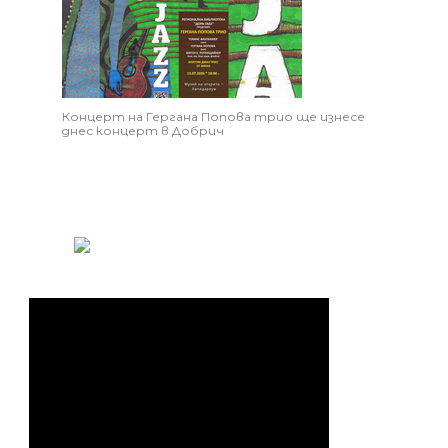
Концерт на Гергана Попова трио ще изнесе
днес концерт в Добрич