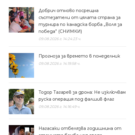
Добрич отново посрещна
състезатели от цялата страна за
турнира по канадска борба „Воля за
победа” (СНИМКИ)
09.08.2026 г. 14:24:23 ч.
Прогноза за времето в понеделник
09.08.2026 г. 14:19:58 ч.
Тодор Тагарев за дрона: Не изключвам
руска операция под фалшив флаг
09.08.2026 г. 14:16:49 ч.
Нагасаки отбелязва годишнина от