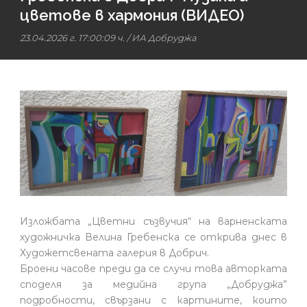
цветове в хармония (ВИДЕО)
23.04.2026 г. 17:00:09 ч.
/
ИА Добруджа
Изложбата „Цветни съзвучия“ на варненската
художничка Велина Гребенска се открива днес в
Художетсвената галерия в Добрич.
Броени часове преди да се случи това авторката
споделя за медийна група „Добруджа”
подробности, свързани с картините, които