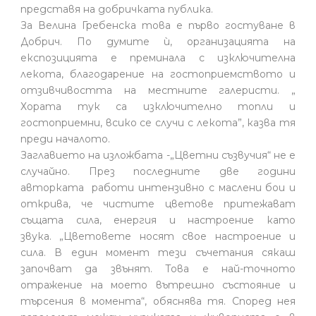
представя на добричката публика.
За Велина Гребенска това е първо гостуване в
Добрич. По думите ѝ, организацията на
експозицията е преминала с изключителна
лекота, благодарение на гостоприемството и
отзивчивостта на местните галеристи. „
Хората тук са изключително топли и
гостоприемни, всико се случи с лекота”, казва тя
преди началото.
Заглавието на изложбата -„Цветни съзвучия“ не е
случайно. През последните две години
авторката работи интензивно с маслени бои и
открива, че чистите цветове притежават
същата сила, енергия и настроение като
звука. „Цветовете носят свое настроение и
сила. В един момент тези съчетания сякаш
започват да звънят. Това е най-точното
отражение на моето вътрешно състояние и
търсения в момента“, обяснява тя. Според нея