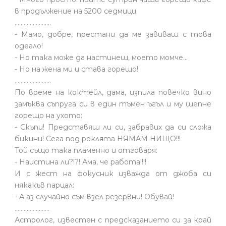
в продължение на 5200 седмици.
........................
- Мамо, добре, престани да ме завиваш с това
одеало!
- Но така може да настинеш, моето момче…
- Но на жена ми и става горещо!
........................
По време на коктейл, дама, изпила повечко вино
замъква съпруга си в един тъмен ъгъл и му шепне
горещо на ухото:
- Скъпи! Представяш ли си, забравих да си сложа
бикини! Сега под роклята НЯМАМ НИЩО!!!
Той също така пламенно и отговаря:
- Наистина ли?!?! Ама, че работа!!!!
И с жест на фокусник изважда от джоба си
някакъв парцал:
- А аз случайно съм взел резервни! Обувай!
.......................
Астролог, известен с предсказанието си за край