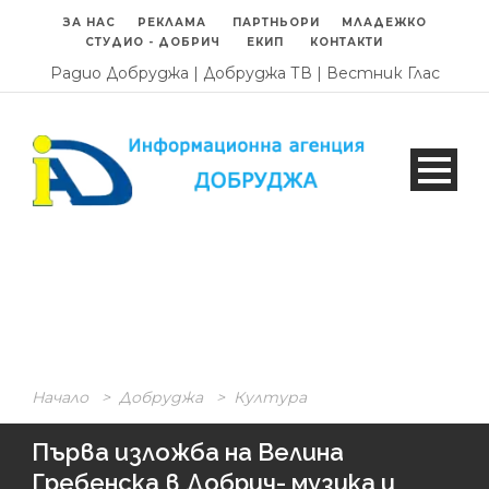
ЗА НАС
РЕКЛАМА
ПАРТНЬОРИ
МЛАДЕЖКО
СТУДИО - ДОБРИЧ
ЕКИП
КОНТАКТИ
Радио Добруджа
|
Добруджа ТВ
|
Вестник Глас
Начало
>
Добруджа
>
Култура
Първа изложба на Велина
Гребенска в Добрич- музика и