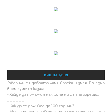
ВИЦ НА ДЕНЯ
Говорили си добрата ламя Спаска и змея. По едно
време змеят казал:
- Хайде да помълчим малко, че ми стана горещо...
........................
- Как да се доживее до 100 години?
- Много просто: пийте сутрин чаша горещо кафе