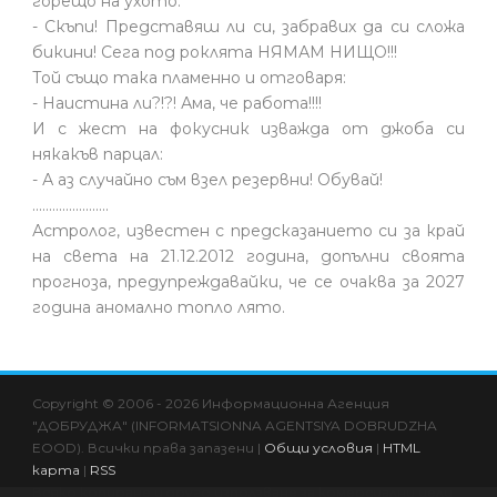
горещо на ухото:
- Скъпи! Представяш ли си, забравих да си сложа
бикини! Сега под роклята НЯМАМ НИЩО!!!
Той също така пламенно и отговаря:
- Наистина ли?!?! Ама, че работа!!!!
И с жест на фокусник изважда от джоба си
някакъв парцал:
- А аз случайно съм взел резервни! Обувай!
.......................
Астролог, известен с предсказанието си за край
на света на 21.12.2012 година, допълни своята
прогноза, предупреждавайки, че се очаква за 2027
година аномално топло лято.
Copyright © 2006 - 2026 Информационна Агенция
"ДОБРУДЖА" (INFORMATSIONNA AGENTSIYA DOBRUDZHA
EOOD). Всички права запазени |
Общи условия
|
HTML
карта
|
RSS
Всяко копиране и друго използване за комерсиални цели