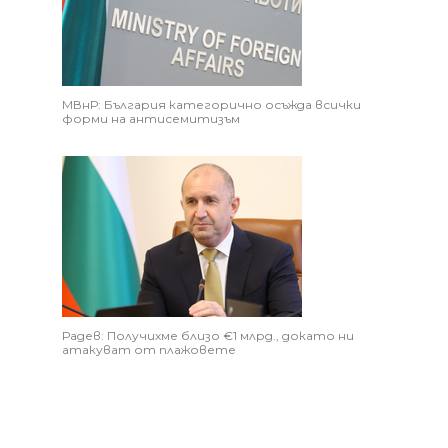
МВнР: България категорично осъжда всички
форми на антисемитизъм
Радев: Получихме близо €1 млрд., докато ни
атакуват от плажовете