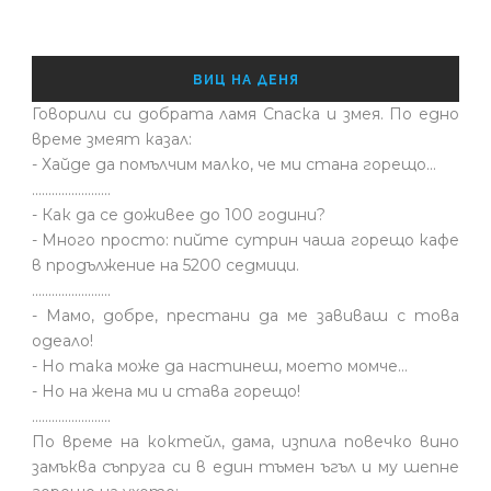
ВИЦ НА ДЕНЯ
Говорили си добрата ламя Спаска и змея. По едно
време змеят казал:
- Хайде да помълчим малко, че ми стана горещо...
........................
- Как да се доживее до 100 години?
- Много просто: пийте сутрин чаша горещо кафе
в продължение на 5200 седмици.
........................
- Мамо, добре, престани да ме завиваш с това
одеало!
- Но така може да настинеш, моето момче…
- Но на жена ми и става горещо!
........................
По време на коктейл, дама, изпила повечко вино
замъква съпруга си в един тъмен ъгъл и му шепне