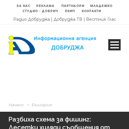
ЗА НАС
РЕКЛАМА
ПАРТНЬОРИ
МЛАДЕЖКО
СТУДИО - ДОБРИЧ
ЕКИП
КОНТАКТИ
Радио Добруджа
|
Добруджа ТВ
|
Вестник Глас
Начало
>
България
Разбиха схема за фишинг:
Десетки хиляди съобщения от