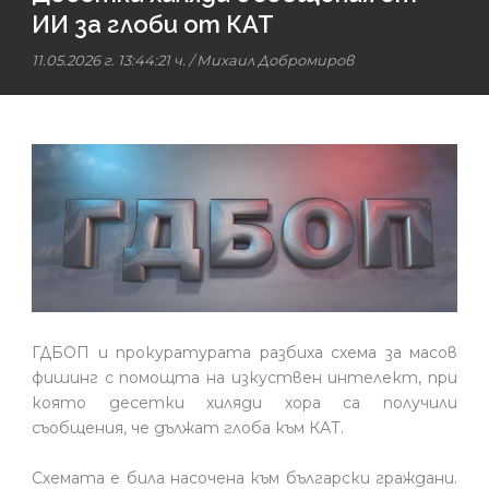
ИИ за глоби от КАТ
11.05.2026 г. 13:44:21 ч.
/
Михаил Добромиров
ГДБОП и прокуратурата разбиха схема за масов
фишинг с помощта на изкуствен интелект, при
която десетки хиляди хора са получили
съобщения, че дължат глоба към КАТ.
Схемата е била насочена към български граждани.