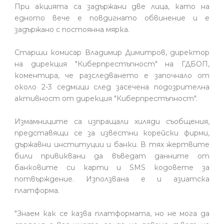
При акцията са задържани две лица, като на
едното вече е повдигнато обвинение и е
задържано с постоянна мярка.
Старши комисар Владимир Димитров, директор
на дирекция "Киберпрестъпност" на ГДБОП,
коментира, че разследването е започнало от
около 2-3 седмици след засечена подозрителна
активност от дирекция "Киберпрестъпност".
Измамниците са изпращали хиляди съобщения,
представящи се за известни корейски фирми,
държавни институции и банки. В тях жертвите
били привиквани да въведат данните от
банковите си карти и SMS кодовете за
потвърждение. Използвана е и азиатска
платформа.
"Знаем как се казва платформата, но не мога да