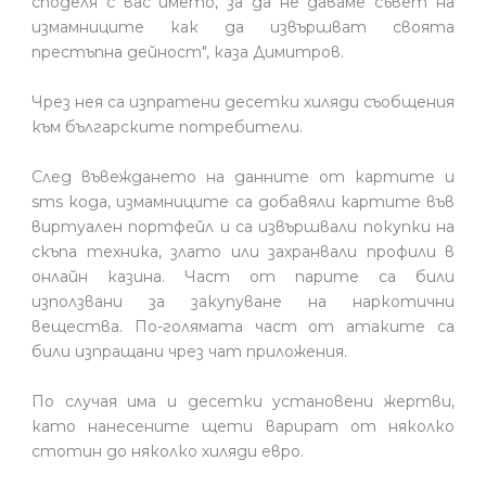
споделя с вас името, за да не даваме съвет на
измамниците как да извършват своята
престъпна дейност", каза Димитров.
Чрез нея са изпратени десетки хиляди съобщения
към българските потребители.
След въвеждането на данните от картите и
sms кода, измамниците са добавяли картите във
виртуален портфейл и са извършвали покупки на
скъпа техника, злато или захранвали профили в
онлайн казина. Част от парите са били
използвани за закупуване на наркотични
вещества. По-голямата част от атаките са
били изпращани чрез чат приложения.
По случая има и десетки установени жертви,
като нанесените щети варират от няколко
стотин до няколко хиляди евро.