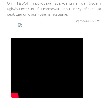
От ГДБОП призоваха гражданите да бъдат
изключително внимателни при получаване на
съобщения с линкове за плащане.
Източник:
БНР