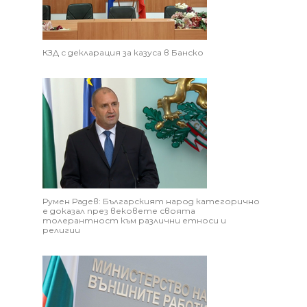
КЗД с декларация за казуса в Банско
Румен Радев: Българският народ категорично
е доказал през вековете своята
толерантност към различни етноси и
религии