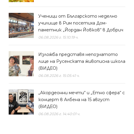
Ученици от Българското неделно
училище в Рим посетиха Дом-
паметник „Йордан Йовков“ в Добрич
06.08.2026 г. 15:10:19 ч.
Изложба представя непознатото
лице на Русенската живописна школа
(ВИДЕО)
06.08.2026 г. 15:05:41 ч.
„Акордеонни мечти“ и „Етно сфера“ с
концерт в Албена на 15 август
(ВИДЕО)
06.08.2026 г. 14:40:01 ч.