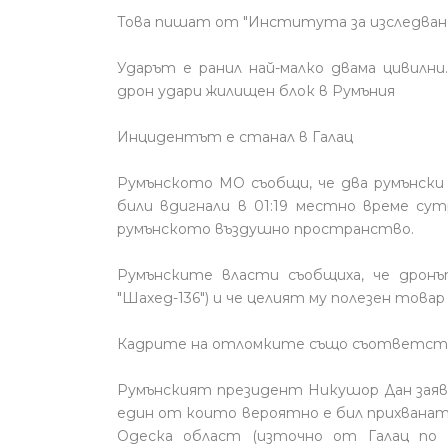
Това пишат от "Института за изследване 
Ударът е ранил най-малко двама цивилни
дрон удари жилищен блок в Румъния
Инцидентът е станал в Галац
Румънското МО съобщи, че два румънски 
били вдигнали в 01:19 местно време сут
румънското въздушно пространство.
Румънските власти съобщиха, че дронът
"Шахед-136") и че целият му полезен товар
Кадрите на отломките също съответства
Румънският президент Никушор Дан заяви
един от които вероятно е бил прихванат
Одеска област (източно от Галац по 