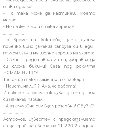
- Мамо, добре, престани да ме завиваш с
това одеало!
- Но така може да настинеш, моето
момче…
- Но на жена ми и става горещо!
........................
По време на коктейл, дама, изпила
повечко вино замъква съпруга си в един
тъмен ъгъл и му шепне горещо на ухото:
- Скъпи! Представяш ли си, забравих да
си сложа бикини! Сега под роклята
НЯМАМ НИЩО!!!
Той също така пламенно и отговаря:
- Наистина ли?!?! Ама, че работа!!!!
И с жест на фокусник изважда от джоба
си някакъв парцал:
- А аз случайно съм взел резервни! Обувай!
.......................
Астролог, известен с предсказанието
си за край на света на 21.12.2012 година,