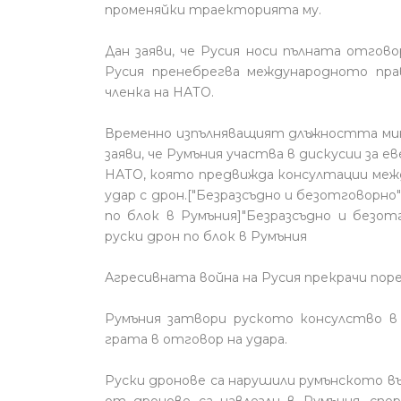
променяйки траекторията му.
Дан заяви, че Русия носи пълната отгов
Русия пренебрегва международното пра
членка на НАТО.
Временно изпълняващият длъжността ми
заяви, че Румъния участва в дискусии за 
НАТО, която предвижда консултации межд
удар с дрон.["Безразсъдно и безотговорно"
по блок в Румъния]"Безразсъдно и безот
руски дрон по блок в Румъния
Агресивната война на Русия прекрачи пор
Румъния затвори руското консулство в 
грата в отговор на удара.
Руски дронове са нарушили румънското в
от дронове са навлезли в Румъния, спо