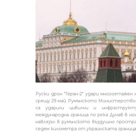
Руски дрон "Геран-2" удари многоетажен 
срещу 29 май. Румънското Министерство н
са ударили цивилни и инфраструкту
международна граница по река Дунав в но
навлязъл в румънското въздушно простра
седем километра от украинската граница)