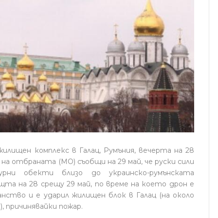
жилищен комплекс в Галац, Румъния, вечерта на 28
а отбраната (МО) съобщи на 29 май, че руски сили
рни обекти близо до украинско-румънската
щта на 28 срещу 29 май, по време на което дрон е
нство и е ударил жилищен блок в Галац (на около
, причинявайки пожар.