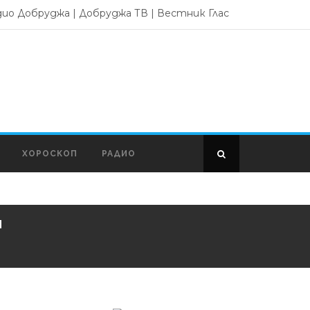
дио Добруджа
|
Добруджа ТВ
|
Вестник Глас
ХОРОСКОП
РАДИО
я