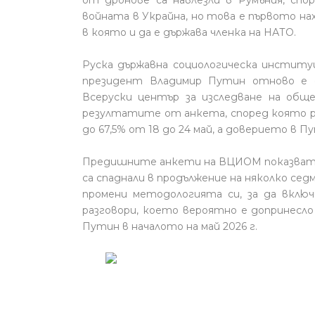
войната в Украйна, но това е първото нах
в която и да е държава членка на НАТО.
Руска държавна социологическа институц
президент Владимир Путин отново е с
Всеруски център за изследване на общ
резултатите от анкета, според която ре
до 67,5% от 18 до 24 май, а доверието в Пу
Предишните анкети на ВЦИОМ показват, 
са спаднали в продължение на няколко сед
промени методологията си, за да включ
разговори, което вероятно е допринесло
Путин в началото на май 2026 г.