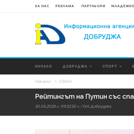
ЗА НАС
РЕКЛАМА
ПАРТНЬОРИ
МЛАДЕЖКО
НАЧАЛО
ДОБРУДЖА
СПОРТ
Начало
>
Свят
Рейтингът на Путин със спад
30.05.2026 г. 09:52:55 ч.
/
ИА Добруджа