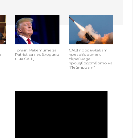
Тръмп: Ракетите за
САЩ продължават
а
Patriot са необходими
преговорите с
и на САЩ
Украйна за
производството на
"Пейтриът"