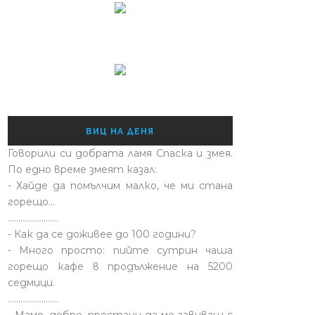
ВИЦ НА ДЕНЯ
Говорили си добрата ламя Спаска и змея.
По едно време змеят казал:
- Хайде да помълчим малко, че ми стана
горещо...
........................
- Как да се доживее до 100 години?
- Много просто: пийте сутрин чаша
горещо кафе в продължение на 5200
седмици.
........................