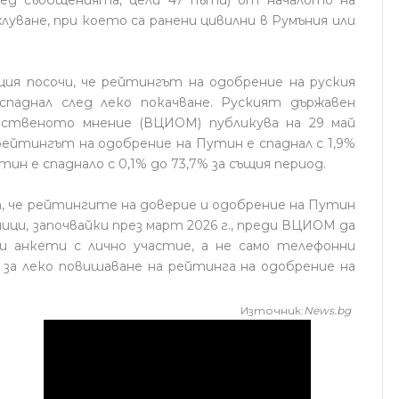
луване, при което са ранени цивилни в Румъния или
ия посочи, че рейтингът на одобрение на руския
паднал след леко покачване. Руският държавен
ественото мнение (ВЦИОМ) публикува на 29 май
йтингът на одобрение на Путин е спаднал с 1,9%
тин е спаднало с 0,1% до 73,7% за същия период.
че рейтингите на доверие и одобрение на Путин
мици, започвайки през март 2026 г., преди ВЦИОМ да
и анкети с лично участие, а не само телефонни
 за леко повишаване на рейтинга на одобрение на
Източник:
News.bg