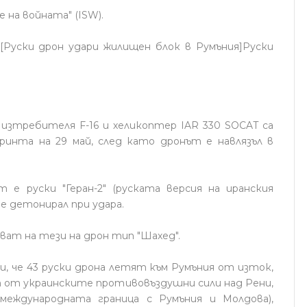
на войната" (ISW).
.[Руски дрон удари жилищен блок в Румъния]Руски
изтребителя F-16 и хеликоптер IAR 330 SOCAT са
ринта на 29 май, след като дронът е навлязъл в
 е руски "Геран-2" (руската версия на иранския
 е детонирал при удара.
т на тези на дрон тип "Шахед".
, че 43 руски дрона летят към Румъния от изток,
 от украинските противовъздушни сили над Рени,
международната граница с Румъния и Молдова),