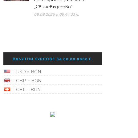
„Свиневъдство“
08.08.2026 г. 09:44:33 ч.
ВАЛУТНИ КУРСОВЕ ЗА 00.00.0000 Г.
1 USD = BGN
1 GBP = BGN
1 CHF = BGN