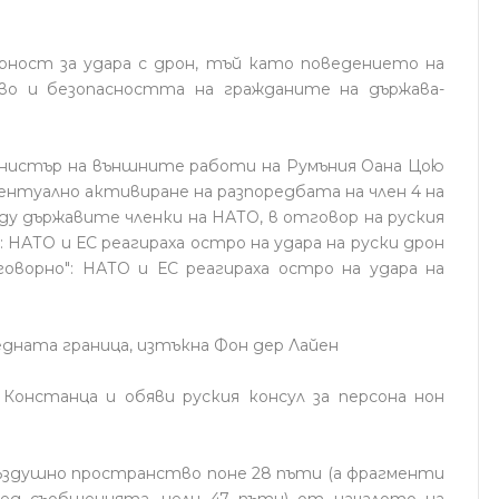
орност за удара с дрон, тъй като поведението на
во и безопасността на гражданите на държава-
нистър на външните работи на Румъния Оана Цою
евентуално активиране на разпоредбата на член 4 на
у държавите членки на НАТО, в отговор на руския
: НАТО и ЕС реагираха остро на удара на руски дрон
говорно": НАТО и ЕС реагираха остро на удара на
едната граница, изтъкна Фон дер Лайен
Констанца и обяви руския консул за персона нон
ъздушно пространство поне 28 пъти (а фрагменти
ред съобщенията, цели 47 пъти) от началото на