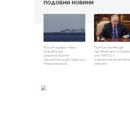
ПОДОБНИ НОВИНИ
Русия удари три
Путин може да
кораба до
провокира стран
украинските
от НАТО с
пристанища Одеса и
ограничена атака
Черноморск
наесен