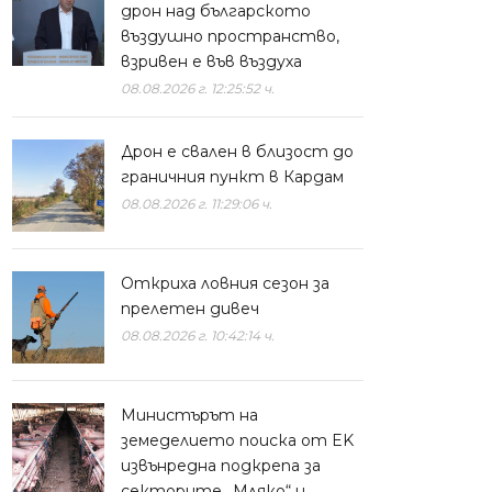
дрон над българското
въздушно пространство,
взривен е във въздуха
08.08.2026 г. 12:25:52 ч.
Дрон е свален в близост до
граничния пункт в Кардам
08.08.2026 г. 11:29:06 ч.
Откриха ловния сезон за
прелетен дивеч
08.08.2026 г. 10:42:14 ч.
Министърът на
земеделието поиска от EK
извънредна подкрепа за
секторите „Мляко“ и