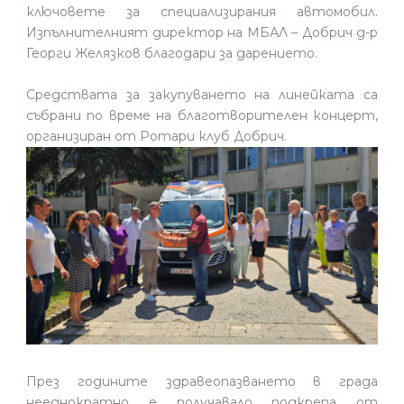
ключовете за специализирания автомобил.
Изпълнителният директор на МБАЛ – Добрич д-р
Георги Желязков благодари за дарението.
Средствата за закупуването на линейката са
събрани по време на благотворителен концерт,
организиран от Ротари клуб Добрич.
През годините здравеопазването в града
нееднократно е получавало подкрепа от