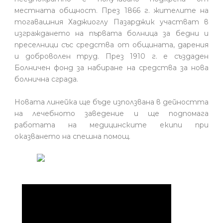
местната общност. През 1866 г. жителите на
тогавашния Хаджиоглу Пазарджик участват в
изграждането на първата болница за бедни и
преселници със средства от общината, дарения
и доброволен труд. През 1910 г. е създаден
Болничен фонд за набиране на средства за нова
болнична сграда.
Новата линейка ще бъде използвана в дейността
на лечебното заведение и ще подпомага
работата на медицинските екипи при
оказването на спешна помощ.