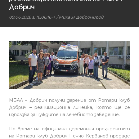
Добрич
09.06.2026 г. 16:06:16 ч.
/
Михаил Добромиров
МБАЛ – Добрич получи дарение от Ротари клуб
Добрич – реанимационна линейка, която ще се
използва за нуждите на лечебното заведение.
По време на официална церемония президентът
на Ротари клуб Добрич Пенчо Керванов предаде