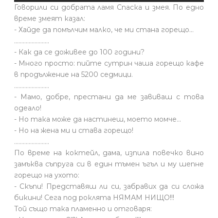
Говорили си добрата ламя Спаска и змея. По едно
време змеят казал:
- Хайде да помълчим малко, че ми стана горещо...
........................
- Как да се доживее до 100 години?
- Много просто: пийте сутрин чаша горещо кафе
в продължение на 5200 седмици.
........................
- Мамо, добре, престани да ме завиваш с това
одеало!
- Но така може да настинеш, моето момче…
- Но на жена ми и става горещо!
........................
По време на коктейл, дама, изпила повечко вино
замъква съпруга си в един тъмен ъгъл и му шепне
горещо на ухото:
- Скъпи! Представяш ли си, забравих да си сложа
бикини! Сега под роклята НЯМАМ НИЩО!!!
Той също така пламенно и отговаря: