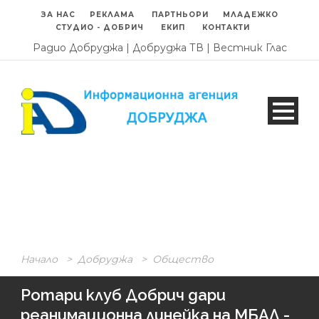
ЗА НАС
РЕКЛАМА
ПАРТНЬОРИ
МЛАДЕЖКО
СТУДИО - ДОБРИЧ
ЕКИП
КОНТАКТИ
Радио Добруджа
|
Добруджа ТВ
|
Вестник Глас
Начало
>
Добруджа
>
Общество
Ротари клуб Добрич дари
реанимационна линейка на МБАЛ -