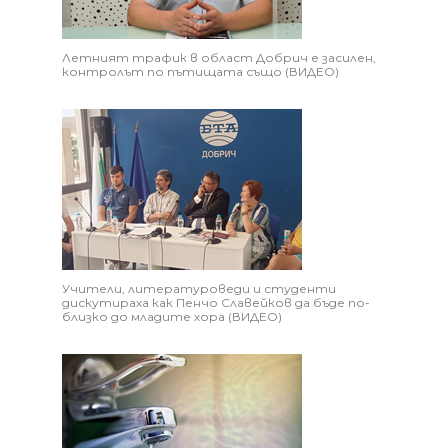
Летният трафик в област Добрич е засилен,
контролът по пътищата също (ВИДЕО)
Учители, литературоведи и студенти
дискутираха как Пенчо Славейков да бъде по-
близко до младите хора (ВИДЕО)