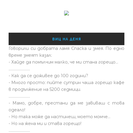
ВИЦ НА ДЕНЯ
Говорили си добрата ламя Спаска и змея. По едно
време змеят казал:
- Хайде да помълчим малко, че ми стана горещо...
........................
- Как да се доживее до 100 години?
- Много просто: пийте сутрин чаша горещо кафе
в продължение на 5200 седмици.
........................
- Мамо, добре, престани да ме завиваш с това
одеало!
- Но така може да настинеш, моето момче…
- Но на жена ми и става горещо!
........................