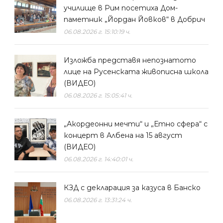
училище в Рим посетиха Дом-
паметник „Йордан Йовков“ в Добрич
06.08.2026 г. 15:10:19 ч.
Изложба представя непознатото
лице на Русенската живописна школа
(ВИДЕО)
06.08.2026 г. 15:05:41 ч.
„Акордеонни мечти“ и „Етно сфера“ с
концерт в Албена на 15 август
(ВИДЕО)
06.08.2026 г. 14:40:01 ч.
КЗД с декларация за казуса в Банско
06.08.2026 г. 13:31:24 ч.