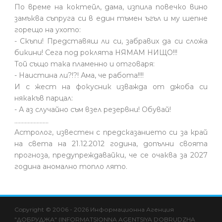
По време на коктейл, дама, изпила повечко вино
замъква съпруга си в един тъмен ъгъл и му шепне
горещо на ухото:
- Скъпи! Представяш ли си, забравих да си сложа
бикини! Сега под роклята НЯМАМ НИЩО!!!
Той също така пламенно и отговаря:
- Наистина ли?!?! Ама, че работа!!!!
И с жест на фокусник изважда от джоба си
някакъв парцал:
- А аз случайно съм взел резервни! Обувай!
.......................
Астролог, известен с предсказанието си за край
на света на 21.12.2012 година, допълни своята
прогноза, предупреждавайки, че се очаква за 2027
година аномално топло лято.
Copyright © 2006 - 2026 Информационна Агенция
"ДОБРУДЖА" (INFORMATSIONNA AGENTSIYA DOBRUDZHA