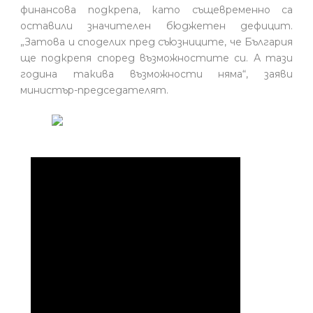
финансова подкрепа, като същевременно са
оставили значителен бюджетен дефицит.
„Затова и споделих пред съюзниците, че България
ще подкрепя според възможностите си. А тази
година такива възможности няма“, заяви
министър-председателят.