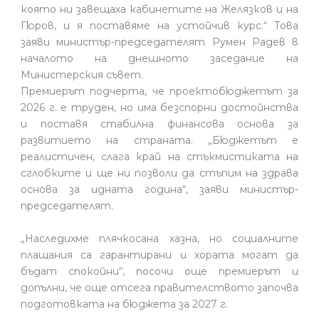
която ни завещаха кабинетите на Желязков и на
Гюров, и я поставяме на устойчив курс.“ Това
заяви министър-председателят Румен Радев в
началото на днешното заседание на
Министерския съвет.
Премиерът подчерта, че проектобюджетът за
2026 г. е труден, но има безспорни достойнства
и поставя стабилна финансова основа за
развитието на страната. „Бюджетът е
реалистичен, слага край на стъкмистиката на
сглобките и ще ни позволи да стъпим на здрава
основа за идната година“, заяви министър-
председателят.
„Наследихме плячкосана хазна, но социалните
плащания са гарантирани и хората могат да
бъдат спокойни“, посочи още премиерът и
допълни, че още отсега правителството започва
подготовката на бюджета за 2027 г.