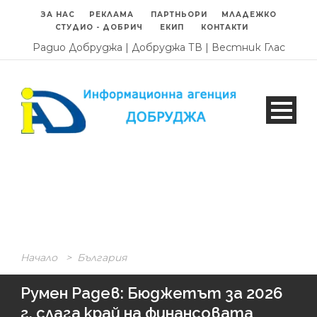
ЗА НАС
РЕКЛАМА
ПАРТНЬОРИ
МЛАДЕЖКО
СТУДИО - ДОБРИЧ
ЕКИП
КОНТАКТИ
Радио Добруджа
|
Добруджа ТВ
|
Вестник Глас
Начало
>
България
Румен Радев: Бюджетът за 2026
г. слага край на финансовата