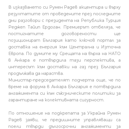
В изказването си Румен Радев акцентира и върху
резултатите от проведените през последните
дни разговори с президента на Република Турция
Реджеп Тайип Ердоган. Премиерът отбеляза, че
постигнатите договорености ще
позиционират България като ключов портал за
доставка на енергия към Централна и Източна
Европа. По думите му Срещата на върха на НАТО
в Анкара е потвърдила тази перспектива, а
интересът към доставки на газ през България
продължава да нараства.
Министър-председателят подчерта още, че по
време на форума в Анкара България е потвърдила
ангажимента си към съюзническите политики за
гарантиране на колективната сигурност.
По отношение на подкрепата за Украйна Румен
Радев заяви, че предишните управляващи са
поели твърди дългосрочни ангажименти за