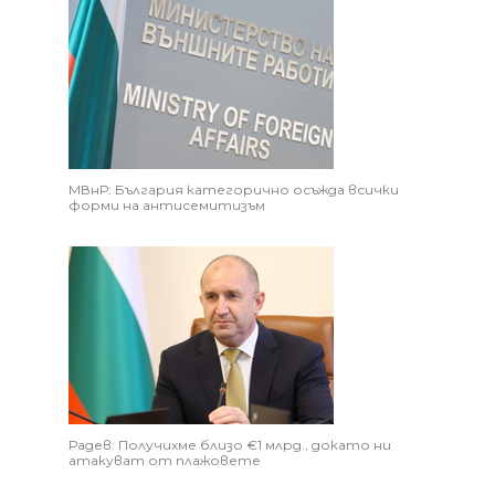
МВнР: България категорично осъжда всички
форми на антисемитизъм
Радев: Получихме близо €1 млрд., докато ни
атакуват от плажовете