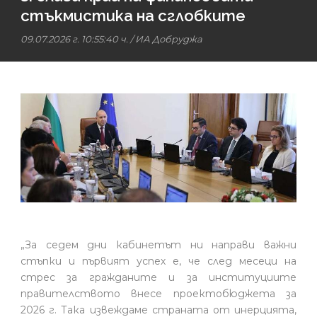
стъкмистика на сглобките
09.07.2026 г. 10:55:40 ч.
/
ИА Добруджа
„За седем дни кабинетът ни направи важни
стъпки и първият успех е, че след месеци на
стрес за гражданите и за институциите
правителството внесе проектобюджета за
2026 г. Така извеждаме страната от инерцията,