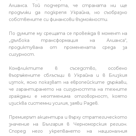
Алианса. Той подчерта, че страната ни ще
продължи да подкрепя Украйна, но съобразно
собствените си финансови възможности.
По думите му срещата се провежда в момент на
„дълбока трансформация на Алианса“,
продиктувана от променената среда за
сигурност.
Конфликтите в съседство, особено
въоръжените сблъсъци в Украйна и в Близкия
изток, ясно показват на европейските държави,
че гарантирането на сигурността на техните
граждани е неотменима отговорност, която
изисква системни усилия, заяви Радев.
Премиерът акцентира и върху стратегическото
значение на България в Черноморския регион.
Според него укрепването на националния