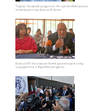
Тодор Тагарев за дрона: Не изключвам руска
операция под фалшив флаг
Борисов: България може да реагира след
инцидента с взривения дрон