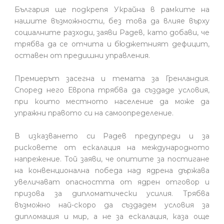
България ще подкрепя Украйна в рамките на
нашите възможности, без това да влияе върху
социалните разходи, заяви Радев, като добави, че
трябва да се отчита и бюджетният дефицит,
оставен от предишни управления.
Премиерът засегна и темата за Гренландия.
Според него Европа трябва да създаде условия,
при които местното население да може да
упражни правото си на самоопределение.
В изказването си Радев предупреди и за
рисковете от ескалация на международното
напрежение. Той заяви, че опитите за постигане
на конвенционална победа над ядрена държава
увеличават опасността от ядрен отговор и
призова за дипломатически усилия. Трябва
възможно най-скоро да създадем условия за
дипломация и мир, а не за ескалация, каза още