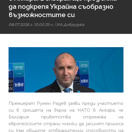
да подкрепя Украйна съобразно
възможностите си
08.07.2026 г. 10:00:35 ч.
/
ИА Добруджа
Премиерът Румен Радев заяви преди участието
си в срещата на върха на НАТО в Анкара, че
България приветства стремежа на
европейските страни членки да засилят приноса
си към общите отбранителни способности на