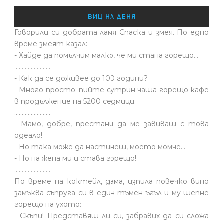
ВИЦ НА ДЕНЯ
Говорили си добрата ламя Спаска и змея. По едно
време змеят казал:
- Хайде да помълчим малко, че ми стана горещо...
........................
- Как да се доживее до 100 години?
- Много просто: пийте сутрин чаша горещо кафе
в продължение на 5200 седмици.
........................
- Мамо, добре, престани да ме завиваш с това
одеало!
- Но така може да настинеш, моето момче…
- Но на жена ми и става горещо!
........................
По време на коктейл, дама, изпила повечко вино
замъква съпруга си в един тъмен ъгъл и му шепне
горещо на ухото:
- Скъпи! Представяш ли си, забравих да си сложа