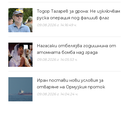
Тодор Тагарев за дрона: Не изключвам
руска операция под фалшив флаг
09.08.2026 г. 14:16:49 ч.
Нагасаки отбелязва годишнина от
атомната бомба над града
09.08.2026 г. 14:05:53 ч.
Иран постави нови условия за
отваряне на Ормузкия проток
09.08.2026 г. 14:04:24 ч.