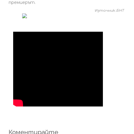
премиерът.
Източник:
БНТ
Коментирайте