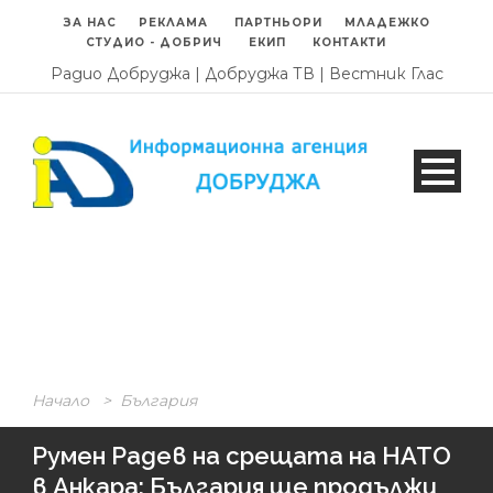
ЗА НАС
РЕКЛАМА
ПАРТНЬОРИ
МЛАДЕЖКО
СТУДИО - ДОБРИЧ
ЕКИП
КОНТАКТИ
Радио Добруджа
|
Добруджа ТВ
|
Вестник Глас
Начало
>
България
Румен Радев на срещата на НАТО
в Анкара: България ще продължи