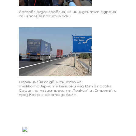
Йотова разочарована, че инцидентът с дрона
се използва политически
Ограничава се движението на
тежкотоварните камиони над 12 т в посока
София по магистралите „Тракия“ и „Струма“, и
през Кресненското дефиле