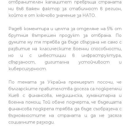
отбранителен капацитет превръща страната
ни във важен фактор за стабилност в регион,
който е от ключово значение за НАТО.
Радев коментира и целта за отделяне на 5% от
брутния вътрешен продукт за отбрана. По
думите му тя трябва да бъде свързана не само с
развитие на класическите военни способности,
но и с инвестиции в инфраструктура,
свързаност, дигитална устойчивост и
киберсигурност.
По темата за Украйна премиерът посочи, че
българските правителства досега са подкрепяли
Киев с финансова, медицинска, хуманитарна и
военна помощ. Той обаче подчерта, че бъдещата
финансова подкрепа трябва да бъде съобразена с
възможностите на страната и да не засяга
социалните разходи.