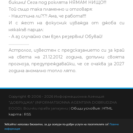
бикини! Сега под роклята НЯМАМ НИЩО!!!
Той също така пламенно и отговаря:
- Наистина ли?!?! Ама, че работа!!!!
И с жест на фокусник изважда от джоба си
някакъв парцал:
- А аз случайно съм взел резервни! Обувай!
.......................
Астролог, известен с предсказанието си за край
на света на 21.12.2012 година, допълни своята
прогноза, предупреждавайки, че се очаква за 2027
година аномално топло лято.
Copyright © 2006 - 2026 Информационна Агенция
"ДОБРУДЖА" (INFORMATSIONNA AGENTSIYA DOBRUDZHA
EOOD). Всички права запазени |
Общи условия
|
HTML
карта
|
RSS
Всяко копиране и друго използване за комерсиални цели
Уебсайтът използва бисквитки, за да осигури по-добри услуги на посетителите си!
Повече
на информациите в сайта се счита за нарушение на
информация
ЗАПСП и подлежи на съдебно преследване!