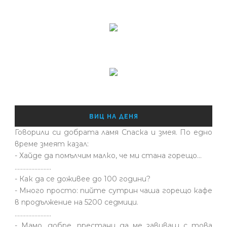
ВИЦ НА ДЕНЯ
Говорили си добрата ламя Спаска и змея. По едно
време змеят казал:
- Хайде да помълчим малко, че ми стана горещо...
........................
- Как да се доживее до 100 години?
- Много просто: пийте сутрин чаша горещо кафе
в продължение на 5200 седмици.
........................
- Мамо, добре, престани да ме завиваш с това