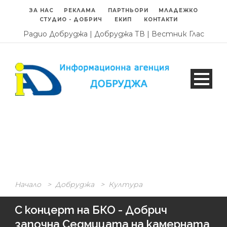
ЗА НАС
РЕКЛАМА
ПАРТНЬОРИ
МЛАДЕЖКО
СТУДИО - ДОБРИЧ
ЕКИП
КОНТАКТИ
Радио Добруджа
|
Добруджа ТВ
|
Вестник Глас
Начало
>
Добруджа
>
Култура
С концерт на БКО - Добрич
започна Седмицата на камерната