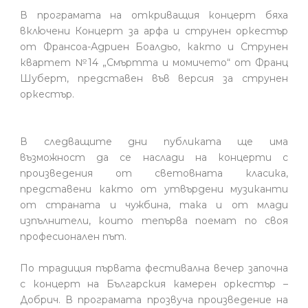
В програмата на откриващия концерт бяха
включени Концерт за арфа и струнен оркестър
от Франсоа-Адриен Боалдьо, както и Струнен
квартет №14 „Смъртта и момичето“ от Франц
Шуберт, представен във версия за струнен
оркестър.
В следващите дни публиката ще има
възможност да се наслади на концерти с
произведения от световната класика,
представени както от утвърдени музиканти
от страната и чужбина, така и от млади
изпълнители, които тепърва поемат по своя
професионален път.
По традиция първата фестивална вечер започна
с концерт на Българския камерен оркестър –
Добрич. В програмата прозвуча произведение на