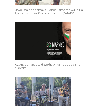
Изложба представя непознатото лице на
Русенската живописна школа (ВИДЕО)
Културен афиш в Добрич за периода 3 - 9
август