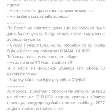
одеало!
- Но така може да настинеш, моето момче…
- Но на жена ми и става горещо!
........................
По време на коктейл, дама, изпила повечко вино
замъква съпруга си в един тъмен ъгъл и му шепне
горещо на ухото:
- Скъпи! Представяш ли си, забравих да си сложа
бикини! Сега под роклята НЯМАМ НИЩО!!!
Той също така пламенно и отговаря:
- Наистина ли?!?! Ама, че работа!!!!
И с жест на фокусник изважда от джоба си
някакъв парцал:
- А аз случайно съм взел резервни! Обувай!
.......................
Астролог, известен с предсказанието си за край
на света на 21.12.2012 година, допълни своята
прогноза, предупреждавайки, че се очаква за 2027
година аномално топло лято.