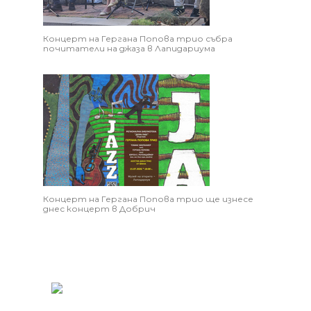
Концерт на Гергана Попова трио събра
почитатели на джаза в Лапидариума
Концерт на Гергана Попова трио ще изнесе
днес концерт в Добрич