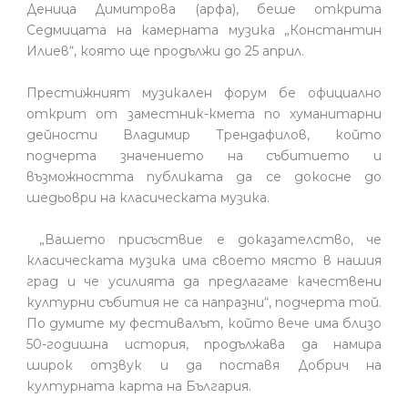
Деница Димитрова (арфа), беше открита
Седмицата на камерната музика „Константин
Илиев“, която ще продължи до 25 април.
Престижният музикален форум бе официално
открит от заместник-кмета по хуманитарни
дейности Владимир Трендафилов, който
подчерта значението на събитието и
възможността публиката да се докосне до
шедьоври на класическата музика.
„Вашето присъствие е доказателство, че
класическата музика има своето място в нашия
град и че усилията да предлагаме качествени
културни събития не са напразни“, подчерта той.
По думите му фестивалът, който вече има близо
50-годишна история, продължава да намира
широк отзвук и да поставя Добрич на
културната карта на България.