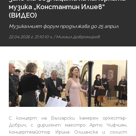
музика „Константин Илиев“
(ВИДЕО)
Музикалният форум продължава до 25 април
22.04.2026 г. 21:10:10 ч.
/
Михаил Добромиров
С концерт на Български камерен оркестър-
Добрич, с диригент маестро Арто Чифчиян,
концертмайстор Ирина Олшанска и солист