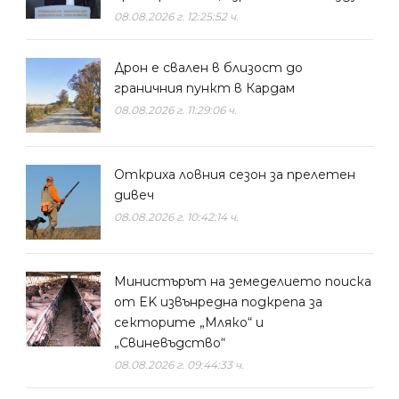
08.08.2026 г. 12:25:52 ч.
Дрон е свален в близост до
граничния пункт в Кардам
08.08.2026 г. 11:29:06 ч.
Откриха ловния сезон за прелетен
дивеч
08.08.2026 г. 10:42:14 ч.
Министърът на земеделието поиска
от EK извънредна подкрепа за
секторите „Мляко“ и
„Свиневъдство“
08.08.2026 г. 09:44:33 ч.