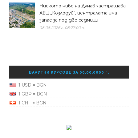
Ниското ниво на Дунав застрашава
АЕЦ „Козлодуй“, централата има
запас за под две седмици
08.08.2026 г. 08:27:00 ч.
ВАЛУТНИ КУРСОВЕ ЗА 00.00.0000 Г.
1 USD = BGN
1 GBP = BGN
1 CHF = BGN