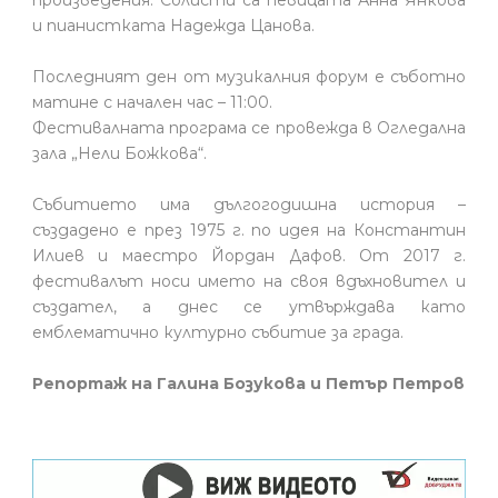
и пианистката Надежда Цанова.
Последният ден от музикалния форум е съботно
матине с начален час – 11:00.
Фестивалната програма се провежда в Огледална
зала „Нели Божкова“.
Събитието има дългогодишна история –
създадено е през 1975 г. по идея на Константин
Илиев и маестро Йордан Дафов. От 2017 г.
фестивалът носи името на своя вдъхновител и
създател, а днес се утвърждава като
емблематично културно събитие за града.
Репортаж на Галина Бозукова и Петър Петров