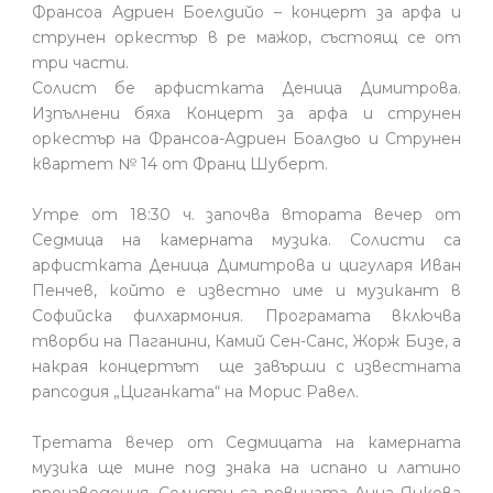
Франсоа Адриен Боелдийо – концерт за арфа и
струнен оркестър в ре мажор, състоящ се от
три части.
Солист бе арфистката Деница Димитрова.
Изпълнени бяха Концерт за арфа и струнен
оркестър на Франсоа-Адриен Боалдьо и Струнен
квартет № 14 от Франц Шуберт.
Утре от 18:30 ч. започва втората вечер от
Седмица на камерната музика. Солисти са
арфистката Деница Димитрова и цигуларя Иван
Пенчев, който е известно име и музикант в
Софийска филхармония. Програмата включва
творби на Паганини, Камий Сен-Санс, Жорж Бизе, а
накрая концертът ще завърши с известната
рапсодия „Циганката“ на Морис Равел.
Третата вечер от Седмицата на камерната
музика ще мине под знака на испано и латино
произведения. Солисти са певицата Анна Янкова