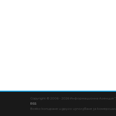
Copyright © 2006 - 2026 Информационна Агенция
RSS
Всяко копиране и друго използване за комерсиа
Cookie Consent plugin for the EU cookie l