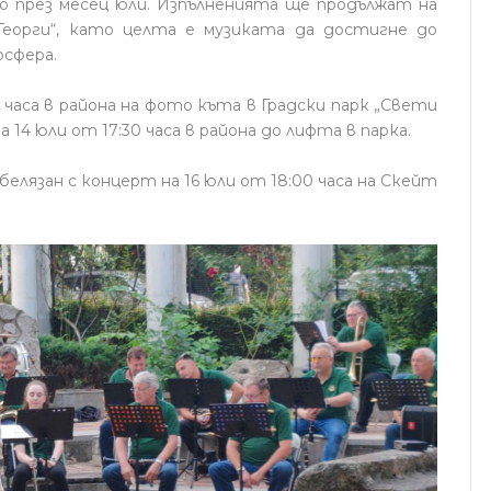
 през месец юли. Изпълненията ще продължат на
Георги“, като целта е музиката да достигне до
осфера.
 часа в района на фото къта в Градски парк „Свети
 14 юли от 17:30 часа в района до лифта в парка.
елязан с концерт на 16 юли от 18:00 часа на Скейт