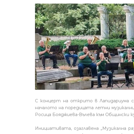
С концерт на открито в Лапидариума 
началото на поредицата летни музикални
Росица Бояджиева-Вълева към Общински 
Инициативата, озаглавена „Музикална р