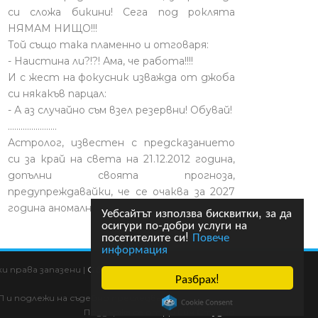
си сложа бикини! Сега под роклята
НЯМАМ НИЩО!!!
Той също така пламенно и отговаря:
- Наистина ли?!?! Ама, че работа!!!!
И с жест на фокусник изважда от джоба
си някакъв парцал:
- А аз случайно съм взел резервни! Обувай!
.......................
Астролог, известен с предсказанието
си за край на света на 21.12.2012 година,
допълни своята прогноза,
предупреждавайки, че се очаква за 2027
година аномално топло лято.
Уебсайтът използва бисквитки, за да
осигури по-добри услуги на
посетителите си!
Повече
информация
 права запазени |
Общи условия
|
HTML карта
|
Разбрах!
П и подлежи на съдебно преследване!
Поддържа се от
Ди Ейч Студио