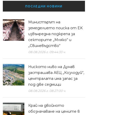
ПОСЛЕДНИ НОВИНИ
Министърът на
земеделието поиска от EK
извънредна подкрепа за
секторите „Мляко“ и
„Свиневъдство“
08.08.2026 г. 09:44:33 ч.
Ниското ниво на Дунав
застрашава АЕЦ „Козлодуй“,
централата има запас за
под две седмици
08.08.2026 г. 08:27:00 ч.
Край на двойното
обозначаване на цените в