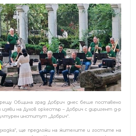
срещу Община град Добрич днес беше поставено
 изяви на Духов оркестър – Добрич с диригент д-р
културен институт „Добрич“.
азходка“, ще предложи на жителите и гостите на