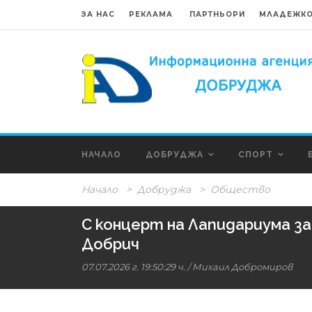
ЗА НАС
РЕКЛАМА
ПАРТНЬОРИ
МЛАДЕЖКО
НАЧАЛО
ДОБРУДЖА
СПОРТ
Начало
>
Добруджа
>
Общество
С концерт на Лапидариума за
Добрич
07.07.2026 г. 19:50:29 ч.
/
Михаил Добромиров