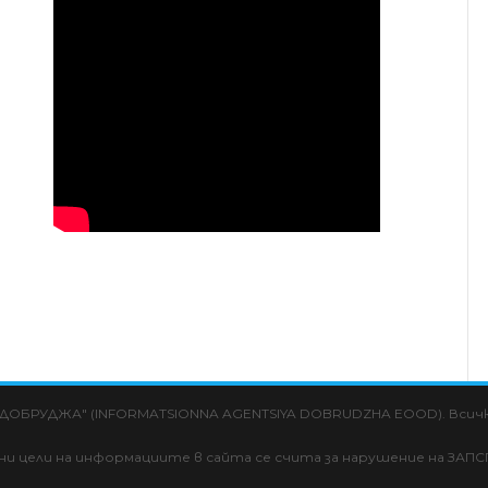
 "ДОБРУДЖА" (INFORMATSIONNA AGENTSIYA DOBRUDZHA EOOD). Всички
лни цели на информациите в сайта се счита за нарушение на ЗАПС
aw