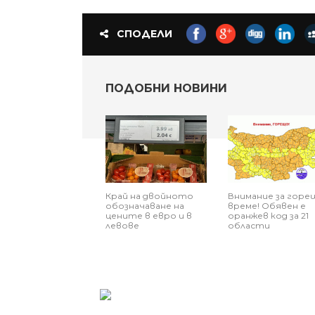
СПОДЕЛИ
ПОДОБНИ НОВИНИ
Край на двойното
Внимание за горе
обозначаване на
време! Обявен е
цените в евро и в
оранжев код за 21
левове
области