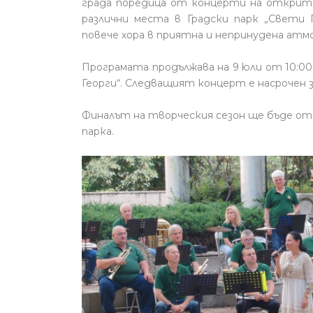
града поредица от концерти на открито
различни места в Градски парк „Свети 
повече хора в приятна и непринудена атм
Програмата продължава на 9 юли от 10:00
Георги“. Следващият концерт е насрочен за
Финалът на творческия сезон ще бъде отб
парка.