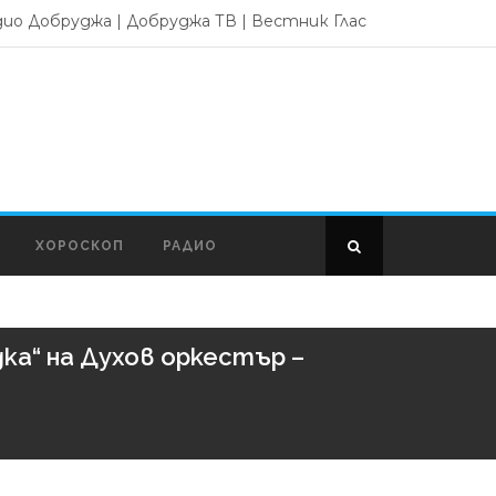
дио Добруджа
|
Добруджа ТВ
|
Вестник Глас
ХОРОСКОП
РАДИО
ка“ на Духов оркестър –