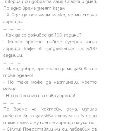
Говорили си добрата ламя Спаска и змея.
По едно време змеят казал:
- Хайде да помълчим малко, че ми стана
горещо...
........................
- Как да се доживее до 100 години?
- Много просто: пийте сутрин чаша
горещо кафе в продължение на 5200
седмици.
........................
- Мамо, добре, престани да ме завиваш с
това одеало!
- Но така може да настинеш, моето
момче…
- Но на жена ми и става горещо!
........................
По време на коктейл, дама, изпила
повечко вино замъква съпруга си в един
тъмен ъгъл и му шепне горещо на ухото:
- Скъпи! Представяш ли си, забравих да