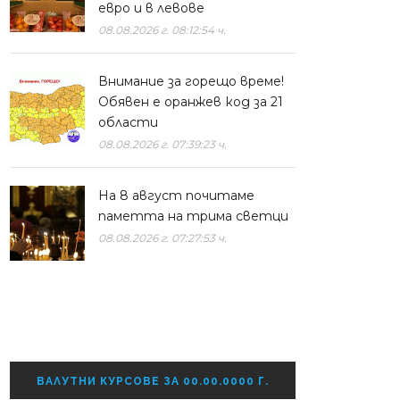
евро и в левове
08.08.2026 г. 08:12:54 ч.
Внимание за горещо време!
Обявен е оранжев код за 21
области
08.08.2026 г. 07:39:23 ч.
На 8 август почитаме
паметта на трима светци
08.08.2026 г. 07:27:53 ч.
ВАЛУТНИ КУРСОВЕ ЗА 00.00.0000 Г.