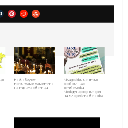
що
На 8 август
Младежки център -
почитаме паметта
Добрич ще
на трима светци
отбележи
Международния ден
на младежта в парка