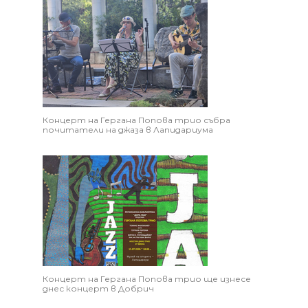
Концерт на Гергана Попова трио събра
почитатели на джаза в Лапидариума
Концерт на Гергана Попова трио ще изнесе
днес концерт в Добрич