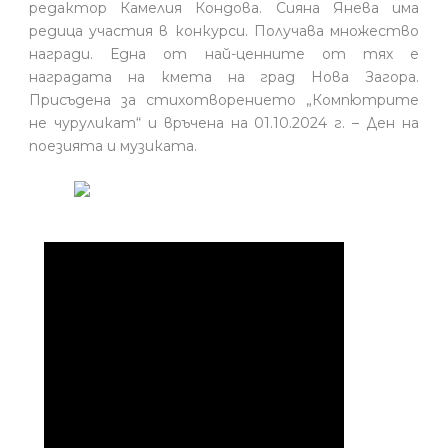
редактор Камелия Кондова. Сияна Янева има
редица участия в конкурси. Получава множество
награди. Една от най-ценните от тях е
наградата на кмета на град Нова Загора.
Присъдена за стихотворението „Компютрите
не чуруликат“ и връчена на 01.10.2024 г. – Ден на
поезията и музиката.