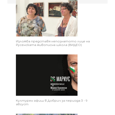
Изложба представя непознатото лице на
Русенската живописна школа (ВИДЕО)
Културен афиш в Добрич за периода 3 - 9
август