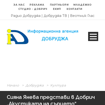
ЗА НАС
РЕКЛАМА
ПАРТНЬОРИ
МЛАДЕЖКО
СТУДИО - ДОБРИЧ
ЕКИП
КОНТАКТИ
Радио Добруджа
|
Добруджа ТВ
|
Вестник Глас
Начало
>
Добруджа
>
Култура
Сияна Янева представи в Добрич
„Акустиката на сърцето“