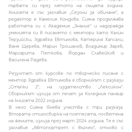
първата си през лятото на същата година.
Книгата е със заглавие „Сезони за обичане“, а
редактор е Камелия Кондова. Сияна продължава
работата си с Академия „Знание“ и надгражда
уменията си в писането с ментори като Калин
Терзийски, Здравка Евтимова, Катерина Хапсали,
Ваня Щерева, Марин Трошанов, Владимир Зарев,
Маргарита Петкова, Йордан Славейков и
Василена Радева.
Резултат от курсове по творческо писане с
ментор Здравка Евтимова е сборникът с разкази
„Стъпки 2“, на издателство „Лексикон“.
Сборникът излиза от печат за Коледния панаир
на книгата 2022 година.
В него Сияна Янева участва с три разказа.
Втората стихосбирка на поетесата, посветена
на жените, излиза през март 2024 година. Тя е със
заглавие „Автопортрет с въглен“, отново с