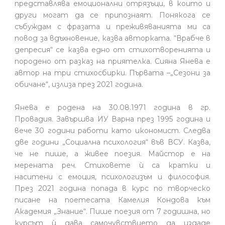
представлява емоционални отрязъци, в които и
други могат да се припознаят. Понякога се
събуждам с фразата и преживяванията ми са
повод за вдъхновение, казва авторката. “Врабче в
депресия“ се казва едно от стихотворенията и
породено от разказ на приятелка. Сияна Янева е
автор на три стихосбирки. Първата –„Сезони за
обичане“, излиза през 2021 година.
Янева е родена на 30.08.1971 година в гр.
Провадия. Завършва ИУ Варна през 1995 година и
вече 30 години работи като икономист. Следва
две години „Социална психология“ във ВСУ. Казва,
че не пише, а живее поезия. Майстор е на
мерената реч. Стиховете ѝ са кратки и
наситени с емоция, психологизъм и философия.
През 2021 година попада в курс по творческо
писане на поетесата Камелия Кондова към
Академия „Знание“. Пише поезия от 7 годишна, но
курсът ѝ дава самочувствието да издаде