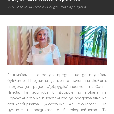
27.05.2026 г. 14:20:51 ч.
/
Севдалина Сарандева
Занимавам се с поезия преди още да познавам
буквите. Поезията за мен е начин на живот,
сподели за радио „Добруджа“ поетесата Сияна
Янева. Тя гостува в Добрич по покана на
Сдружението на писателите за представяне на
стихосбирката „Акустика на сърцето“. По
думите ѝ поезията е в ежедневието. Тя