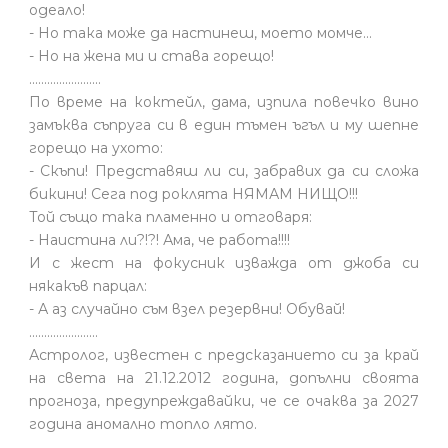
одеало!
- Но така може да настинеш, моето момче…
- Но на жена ми и става горещо!
........................
По време на коктейл, дама, изпила повечко вино
замъква съпруга си в един тъмен ъгъл и му шепне
горещо на ухото:
- Скъпи! Представяш ли си, забравих да си сложа
бикини! Сега под роклята НЯМАМ НИЩО!!!
Той също така пламенно и отговаря:
- Наистина ли?!?! Ама, че работа!!!!
И с жест на фокусник изважда от джоба си
някакъв парцал:
- А аз случайно съм взел резервни! Обувай!
.......................
Астролог, известен с предсказанието си за край
на света на 21.12.2012 година, допълни своята
прогноза, предупреждавайки, че се очаква за 2027
година аномално топло лято.