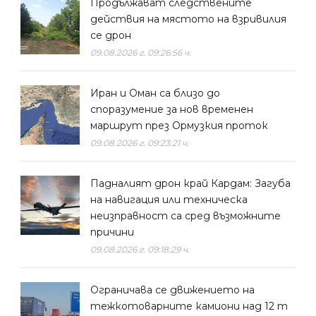
Продължават следствените
действия на мястото на взривилия
се дрон
09.08.2026 г. 09:26:56 ч.
Иран и Оман са близо до
споразумение за нов временен
маршрут през Ормузкия проток
09.08.2026 г. 09:23:21 ч.
Падналият дрон край Кардам: Загуба
на навигация или техническа
неизправност са сред възможните
причини
09.08.2026 г. 09:18:29 ч.
Ограничава се движението на
тежкотоварните камиони над 12 т