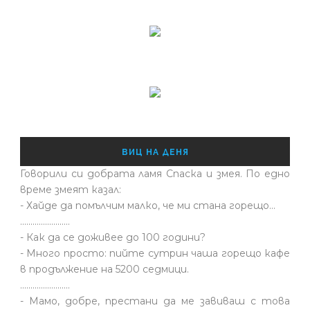
ВИЦ НА ДЕНЯ
Говорили си добрата ламя Спаска и змея. По едно
време змеят казал:
- Хайде да помълчим малко, че ми стана горещо...
........................
- Как да се доживее до 100 години?
- Много просто: пийте сутрин чаша горещо кафе
в продължение на 5200 седмици.
........................
- Мамо, добре, престани да ме завиваш с това