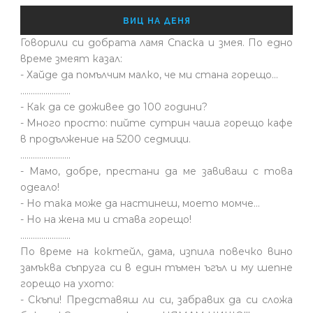
ВИЦ НА ДЕНЯ
Говорили си добрата ламя Спаска и змея. По едно
време змеят казал:
- Хайде да помълчим малко, че ми стана горещо...
........................
- Как да се доживее до 100 години?
- Много просто: пийте сутрин чаша горещо кафе
в продължение на 5200 седмици.
........................
- Мамо, добре, престани да ме завиваш с това
одеало!
- Но така може да настинеш, моето момче…
- Но на жена ми и става горещо!
........................
По време на коктейл, дама, изпила повечко вино
замъква съпруга си в един тъмен ъгъл и му шепне
горещо на ухото:
- Скъпи! Представяш ли си, забравих да си сложа