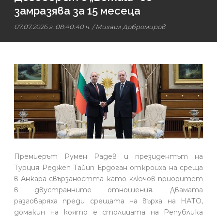
замразява за 15 месеца
07.07.2026 г. 08:40:40 ч.
/
Михаил Добромиров
Премиерът Румен Радев и президентът на
Турция Реджеп Тайип Ердоган откроиха на среща
в Анкара свързаността като ключов приоритет
в двустранните отношения. Двамата
разговаряха преди срещата на върха на НАТО,
домакин на която е столицата на Република