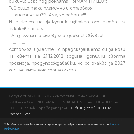
бикини! Сега под роклята НЯМАМ НИЩО!!!
Той също така пламенно и отговаря:
- Наистина ли?!?! Ама, че работа!!!!
И с жест на фокусник изважда от джоба си
някакъв парцал:
- А аз случайно съм взел резервни! Обувай!
.......................
Астролог, известен с предсказанието си за край
на света на 21.12.2012 година, допълни своята
прогноза, предупреждавайки, че се очаква за 2027
година аномално топло лято.
Copyright © 2006 - 2026 Информационна Агенция
"ДОБРУДЖА" (INFORMATSIONNA AGENTSIYA DOBRUDZHA
EOOD). Всички права запазени |
Общи условия
|
HTML
карта
|
RSS
Всяко копиране и друго използване за комерсиални цели
Уебсайтът използва бисквитки, за да осигури по-добри услуги на посетителите си!
Повече
на информациите в сайта се счита за нарушение на
информация
ЗАПСП и подлежи на съдебно преследване!