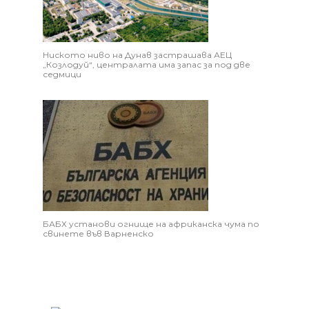
Ниското ниво на Дунав застрашава АЕЦ
„Козлодуй“, централата има запас за под две
седмици
БАБХ установи огнище на африканска чума по
свинете във Варненско