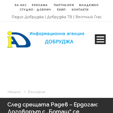
ЗА НАС
РЕКЛАМА
ПАРТНЬОРИ
МЛАДЕЖКО
СТУДИО - ДОБРИЧ
ЕКИП
КОНТАКТИ
Радио Добруджа
|
Добруджа ТВ
|
Вестник Глас
Начало
>
България
След срещата Радев – Ердоган:
Договорът с „Боташ“ се