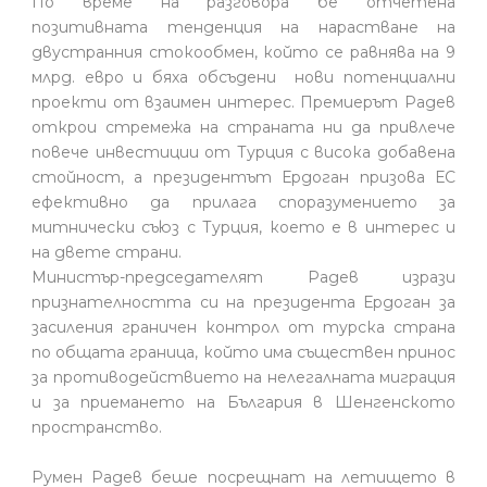
По време на разговора бе отчетена
позитивната тенденция на нарастване на
двустранния стокообмен, който се равнява на 9
млрд. евро и бяха обсъдени нови потенциални
проекти от взаимен интерес. Премиерът Радев
открои стремежа на страната ни да привлече
повече инвестиции от Турция с висока добавена
стойност, а президентът Ердоган призова ЕС
ефективно да прилага споразумението за
митнически съюз с Турция, което е в интерес и
на двете страни.
Министър-председателят Радев изрази
признателността си на президента Ердоган за
засиления граничен контрол от турска страна
по общата граница, който има съществен принос
за противодействието на нелегалната миграция
и за приемането на България в Шенгенското
пространство.
Румен Радев беше посрещнат на летището в