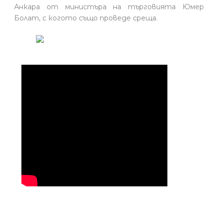
Анкара от министъра на търговията Юмер
Болат, с когото също проведе среща.