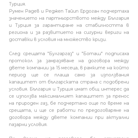
Турция.
Румен Радев и Реджеп Тайип Ердоган подчертаха
значението на партньорството между България
и Турция за гарантиране на стабилността в
региона и за развитието на сигурни вериги на
доставки в условия на множество кризи.
След срещата "Булгаргаз" и "Боташ" подписаха
протокол за замразяване на договора между
двете компании за 15 месеца, в рамките на който
период ще се плаща само за използвания
капацитет от българската страна с подобрени
условия. България и Турция имат общ интерес да
се използва максималният капацитет за пренос
на природен газ, бе подчертано още по време на
срещата, и ще се работи по предоговаряне на
договора между двете компании при актуални
пазарни условия.