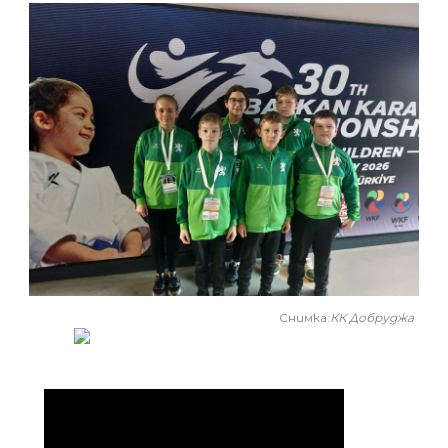
Снимка:
КК Добруджа