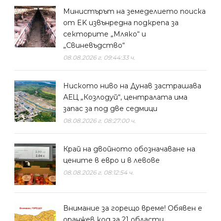
Министърът на земеделието поиска
от EK извънредна подкрепа за
секторите „Мляко“ и
„Свиневъдство“
08.08.2026 г. 09:44:33 ч.
Ниското ниво на Дунав застрашава
АЕЦ „Козлодуй“, централата има
запас за под две седмици
08.08.2026 г. 08:27:00 ч.
Край на двойното обозначаване на
цените в евро и в левове
08.08.2026 г. 08:12:54 ч.
Внимание за горещо време! Обявен е
оранжев код за 21 области