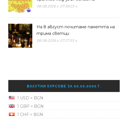
08.08.2026 г. 07:39:23 ч.
На 8 август почитаме паметта на
трима светци
08.08.2026 г. 07:27:53 ч.
ВАЛУТНИ КУРСОВЕ ЗА 00.00.0000 Г.
1 USD = BGN
1 GBP = BGN
1 CHF = BGN