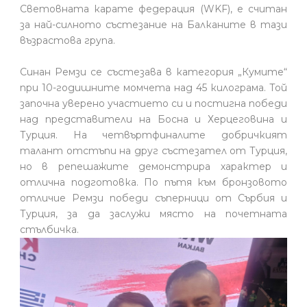
Световната карате федерация (WKF), е считан
за най-силното състезание на Балканите в тази
възрастова група.
Синан Ремзи се състезава в категория „Кумите“
при 10-годишните момчета над 45 килограма. Той
започна уверено участието си и постигна победи
над представители на Босна и Херцеговина и
Турция. На четвъртфиналите добричкият
талант отстъпи на друг състезател от Турция,
но в репешажите демонстрира характер и
отлична подготовка. По пътя към бронзовото
отличие Ремзи победи съперници от Сърбия и
Турция, за да заслужи място на почетната
стълбичка.