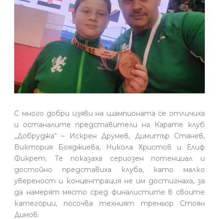
С много добри изяви на шампионата се отличиха
и останалите представители на Карате клуб
„Добруджа“ – Искрен Друмев, Димитър Станев,
Виктория Бояджиева, Никола Христов и Елиф
Фикрет. Те показаха сериозен потенциал и
достойно представиха клуба, като малко
увереност и концентрация не им достигнаха, за
да намерят място сред финалистите в своите
категории, посочва техният треньор Стоян
Димов.