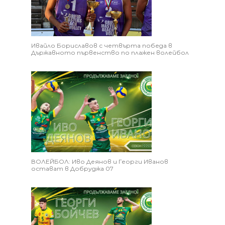
Ивайло Бориславов с четвърта победа в
Държавното първенство по плажен волейбол
ВОЛЕЙБОЛ: Иво Деянов и Георги Иванов
остават в Добруджа 07