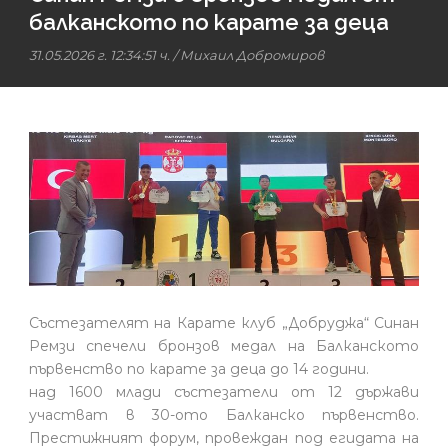
балканското по карате за деца
31.05.2026 г. 12:34:51 ч.
/
Михаил Добромиров
Състезателят на Карате клуб „Добруджа“ Синан
Ремзи спечели бронзов медал на Балканското
първенство по карате за деца до 14 години.
над 1600 млади състезатели от 12 държави
участват в 30-ото Балканско първенство.
Престижният форум, провеждан под егидата на