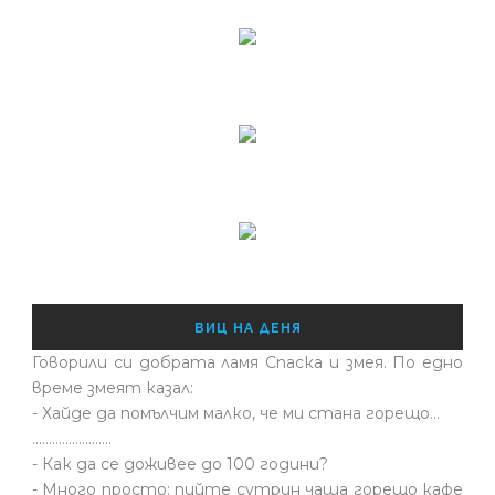
ВИЦ НА ДЕНЯ
Говорили си добрата ламя Спаска и змея. По едно
време змеят казал:
- Хайде да помълчим малко, че ми стана горещо...
........................
- Как да се доживее до 100 години?
- Много просто: пийте сутрин чаша горещо кафе