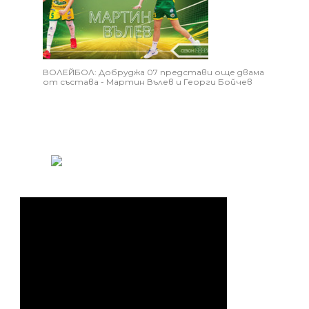
ВОЛЕЙБОЛ: Добруджа 07 представи още двама
от състава - Мартин Вълев и Георги Бойчев