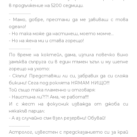
в продължение на 5200 седмици.
........................
- Мамо, добре, престани да ме завиваш с това
одеало!
- Но така може да настинеш, моето момче…
- Но на жена ми и става горещо!
........................
По време на коктейл, дама, изпила повечко вино
замъква съпруга си в един тъмен ъгъл и му шепне
горещо на ухото:
- Скъпи! Представяш ли си, забравих да си сложа
бикини! Сега под роклята НЯМАМ НИЩО!!!
Той също така пламенно и отговаря:
- Наистина ли?!?! Ама, че работа!!!!
И с жест на фокусник изважда от джоба си
някакъв парцал:
- А аз случайно съм взел резервни! Обувай!
.......................
Астролог, известен с предсказанието си за край