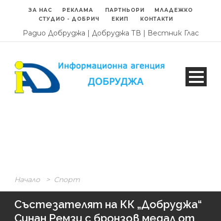
ЗА НАС
РЕКЛАМА
ПАРТНЬОРИ
МЛАДЕЖКО
СТУДИО - ДОБРИЧ
ЕКИП
КОНТАКТИ
Радио Добруджа
|
Добруджа ТВ
|
Вестник Глас
Начало
>
Спорт
Състезателят на КК „Добруджа“
Синан Ремзи с бронзов медал от