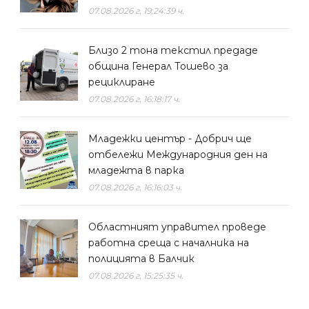
07.08.2026 г. 19:24:39 ч.
Близо 2 тона текстил предаде
община Генерал Тошево за
рециклиране
07.08.2026 г. 16:18:17 ч.
Младежки център - Добрич ще
отбележи Международния ден на
младежта в парка
07.08.2026 г. 16:16:03 ч.
Областният управител проведе
работна среща с началника на
полицията в Балчик
07.08.2026 г. 15:25:35 ч.