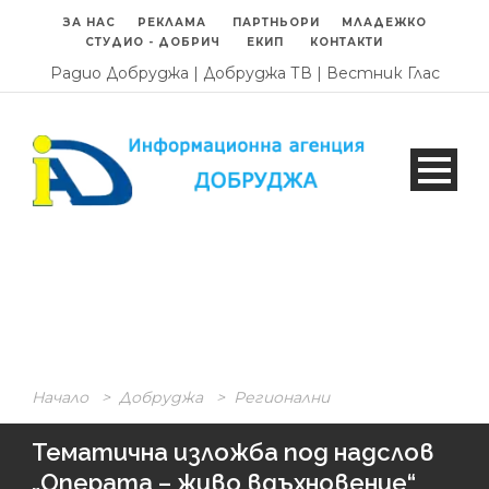
ЗА НАС
РЕКЛАМА
ПАРТНЬОРИ
МЛАДЕЖКО
СТУДИО - ДОБРИЧ
ЕКИП
КОНТАКТИ
Радио Добруджа
|
Добруджа ТВ
|
Вестник Глас
Начало
>
Добруджа
>
Регионални
Тематична изложба под надслов
„Операта – живо вдъхновение“