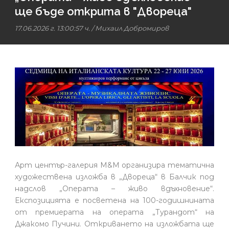
ще бъде открита в "Двореца"
17.06.2026 г. 13:00:57 ч.
/
Михаил Добромиров
Арт център-галерия М&М организира тематична
художествена изложба в „Двореца“ в Балчик под
надслов „Операта – живо вдъхновение“.
Експозицията е посветена на 100-годишнината
от премиерата на операта „Турандот“ на
Джакомо Пучини. Откриването на изложбата ще