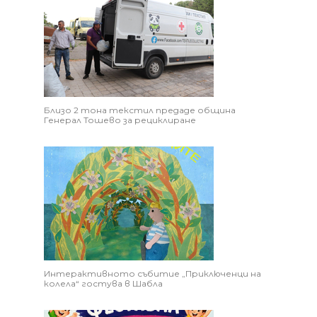
Близо 2 тона текстил предаде община
Генерал Тошево за рециклиране
Интерактивното събитие „Приключенци на
колела“ гостува в Шабла