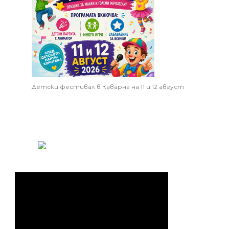
Детски фестивал в Каварна на 11 и 12 август