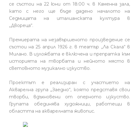
се състои на 22 юни от 18:00 ч. в Каменна зала,
като с него ще бъде дадено началото на
Седмицата на италианската култура в
„Двореца“.
Премиерата на незавършеното произведение се
състои на 25 април 1926 г. в театър „Ла Скала“ в
Милано. В изложбата е включена и препратка към
историята на творбата и нейното място в
световното музикално изкуство.
Проектът е реализиран с участието на
Акварелна група „Заедно“, която представя свои
творби, вдъхновени от оперното изкуство.
Групата обединява художници, работещи в
областта на акварелната живопис.