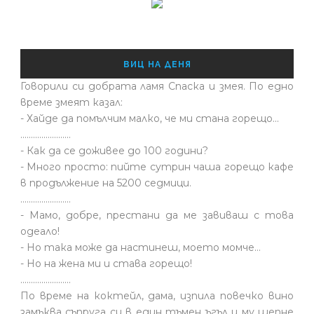
ВИЦ НА ДЕНЯ
Говорили си добрата ламя Спаска и змея. По едно
време змеят казал:
- Хайде да помълчим малко, че ми стана горещо...
........................
- Как да се доживее до 100 години?
- Много просто: пийте сутрин чаша горещо кафе
в продължение на 5200 седмици.
........................
- Мамо, добре, престани да ме завиваш с това
одеало!
- Но така може да настинеш, моето момче…
- Но на жена ми и става горещо!
........................
По време на коктейл, дама, изпила повечко вино
замъква съпруга си в един тъмен ъгъл и му шепне