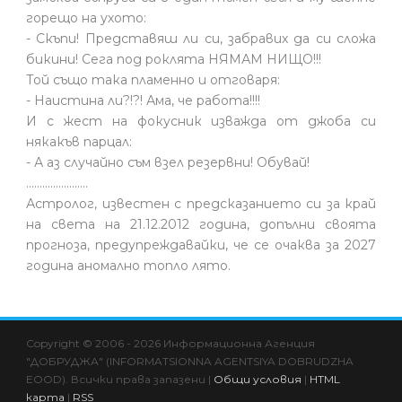
горещо на ухото:
- Скъпи! Представяш ли си, забравих да си сложа
бикини! Сега под роклята НЯМАМ НИЩО!!!
Той също така пламенно и отговаря:
- Наистина ли?!?! Ама, че работа!!!!
И с жест на фокусник изважда от джоба си
някакъв парцал:
- А аз случайно съм взел резервни! Обувай!
.......................
Астролог, известен с предсказанието си за край
на света на 21.12.2012 година, допълни своята
прогноза, предупреждавайки, че се очаква за 2027
година аномално топло лято.
Copyright © 2006 - 2026 Информационна Агенция
"ДОБРУДЖА" (INFORMATSIONNA AGENTSIYA DOBRUDZHA
EOOD). Всички права запазени |
Общи условия
|
HTML
карта
|
RSS