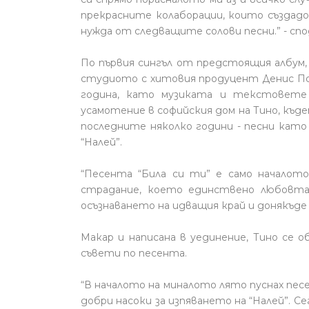
прекрасните колаборации, които създадо
нужда от следващите солови песни.” - спо
По първия сингъл от предстоящия албум,
студиото с хитовия продуцент Денис По
година, като музиката и текстовете
усамотение в софийския дом на Тино, къд
последните няколко години - песни като 
“Налей”.
“Песента “Била си ти” е само началото
страдание, което единствено любовта 
осъзнаването на идващия край и донякъде 
Макар и написана в уединение, Тино се 
съвети по песента.
“В началото на миналото лято пуснах пес
добри насоки за изпяването на “Налей”. Се