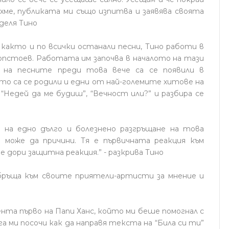
хме, публиката ми също изпитва и заявява своята
деля Тино
 както и по всички останали песни, Тино работи в
пстоев. Работата им започва в началото на тази
 на песните преди това вече са се появили в
ето са се родили и едни от най-големите хитове на
“Недей да ме будиш”, “Вечност или?” и разбира се
 на едно дълго и болезнено разгръщане на това
може да причини. Тя е първичната реакция към
е дори защитна реакция.” - разкрива Тино
обръща към своите приятели-артисти за мнение и
ента първо на Папи Ханс, който ми беше помогнал с
га ми посочи как да направя текста на “Била си ти”