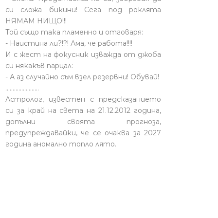
си сложа бикини! Сега под роклята
НЯМАМ НИЩО!!!
Той също така пламенно и отговаря:
- Наистина ли?!?! Ама, че работа!!!!
И с жест на фокусник изважда от джоба
си някакъв парцал:
- А аз случайно съм взел резервни! Обувай!
.......................
Астролог, известен с предсказанието
си за край на света на 21.12.2012 година,
допълни своята прогноза,
предупреждавайки, че се очаква за 2027
година аномално топло лято.