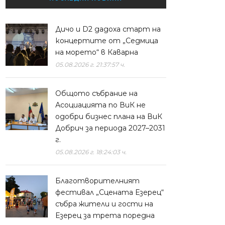
Дичо и D2 дадоха старт на
концертите от „Седмица
на морето“ в Каварна
05.08.2026 г. 21:37:57 ч.
Общото събрание на
Асоциацията по ВиК не
одобри бизнес плана на ВиК
Добрич за периода 2027–2031
г.
05.08.2026 г. 18:24:03 ч.
Благотворителният
фестивал „Сцената Езерец“
събра жители и гости на
Езерец за трета поредна