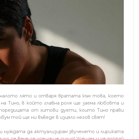
миналото лято и отваря вратата към това, което
на Тино, в който главна роля ще заема любовта и
 поредицата от хитови дуети, които Тино прави
лбум той ще ни въведе в изцяло негов свят!
 и нуждата да актуализирам звученето и лириката
чило се вече се усещаше силно! Усещам и че покрай