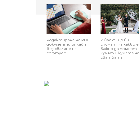
Редактиране на PDF
И вас също ви
документи онлайн
снимат: за какво е
без сваляне на
важно да помнят
софтуер
кумът и кумата н
сватбата