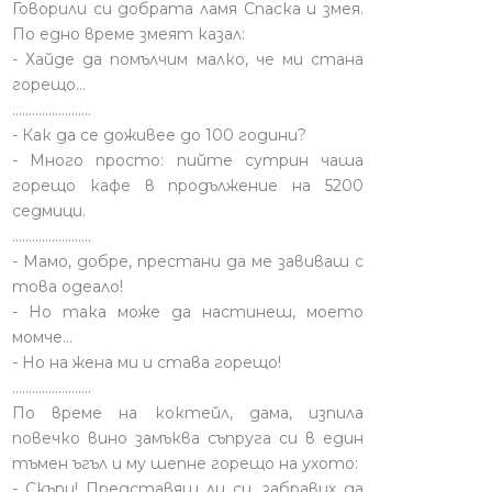
Говорили си добрата ламя Спаска и змея.
По едно време змеят казал:
- Хайде да помълчим малко, че ми стана
горещо...
........................
- Как да се доживее до 100 години?
- Много просто: пийте сутрин чаша
горещо кафе в продължение на 5200
седмици.
........................
- Мамо, добре, престани да ме завиваш с
това одеало!
- Но така може да настинеш, моето
момче…
- Но на жена ми и става горещо!
........................
По време на коктейл, дама, изпила
повечко вино замъква съпруга си в един
тъмен ъгъл и му шепне горещо на ухото:
- Скъпи! Представяш ли си, забравих да