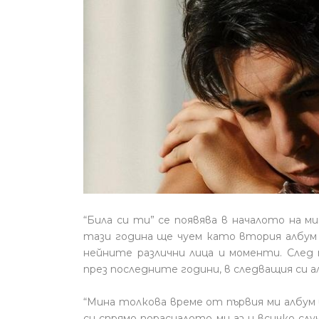
“Била си ти” се появява в началото на 
тази година ще чуем като втория албум 
нейните различни лица и моменти. След
през последните години, в следващия си а
“Мина толкова време от първия ми албум
си спрямо порасналото ми аз и всичко слу