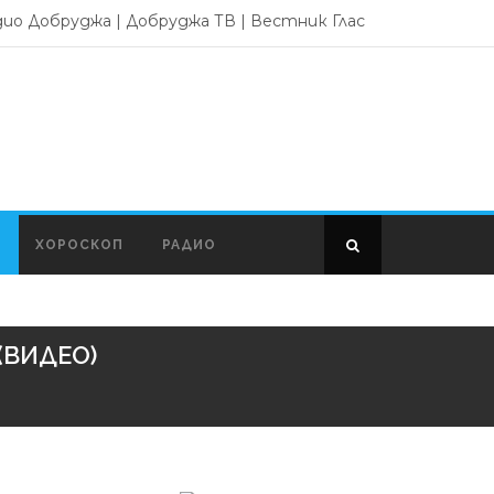
дио Добруджа
|
Добруджа ТВ
|
Вестник Глас
ХОРОСКОП
РАДИО
 (ВИДЕО)