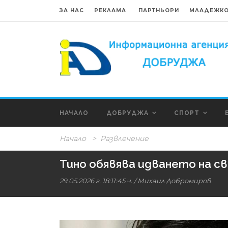
ЗА НАС
РЕКЛАМА
ПАРТНЬОРИ
МЛАДЕЖКО
НАЧАЛО
ДОБРУДЖА
СПОРТ
Начало
>
Развлечение
Тино обявява идването на св
29.05.2026 г. 18:11:45 ч.
/
Михаил Добромиров