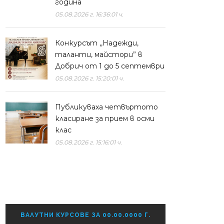
година
05.08.2026 г. 16:36:01 ч.
Конкурсът ,,Надежди,
таланти, майстори” в
Добрич от 1 до 5 септември
05.08.2026 г. 15:20:01 ч.
Публикуваха четвъртото
класиране за прием в осми
клас
05.08.2026 г. 15:16:01 ч.
ВАЛУТНИ КУРСОВЕ ЗА 00.00.0000 Г.