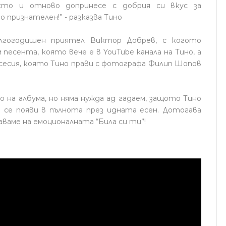
кто и отново допринесе с добрия си вкус за
 признателен!” - разказва Тино
ългогодишен приятел Виктор Добрев, с когото
песента, която вече е в YouTube канала на Тино, а
сесия, която Тино прави с фотографа Филип Шопов
о на албума, но няма нужда ад гадаем, защото Тино
 се появи в пълнота през идната есен. Дотогава
аваме на емоционалната “Била си ти”!