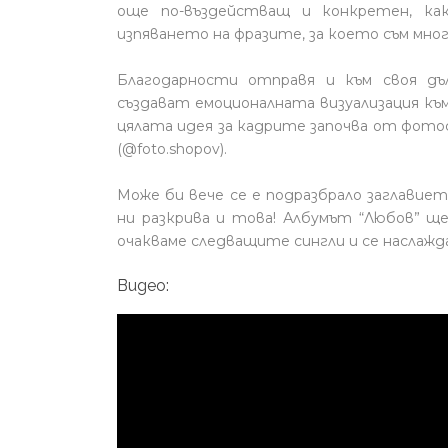
още по-въздействащ и конкретен, ка
изпяването на фразите, за което съм много
Благодарности отправя и към своя д
създават емоционалната визуализация към 
цялата идея за кадрите започва от фото
(@foto.shopov).
Може би вече се е подразбрало заглавиет
ни разкрива и това! Албумът “Любов” ще
очакваме следващите сингли и се наслажд
Видео: