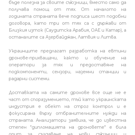
бъде полезна за своите съюзници, вместо само да
получава помощ от тях. От началото на
годината страната вече подписа шест подобни
договора, като три от тях са с държави от
Близкия изток (Саудитска Арабия, ОАЕ и Катар), а
останалите са Азербайджан, Латвия и Литва.
Украинците предлагат разработка на евтини
дронове-прихващачи, както и обучение на
оператори за тях и предоставяне на
подкомпоненти, сензори, наземни станции и
радарни системи.
Доставката на самите дронове все още не е
част от споразумението, тъй като украинската
индустрия е обект на строг контрол и е
фокусирана върху отбранителните нужди на
страната. Анализатори заявиха, че до известна
степен "дипломацията на дроновете" е била
опит за създаване на нови съюзници и