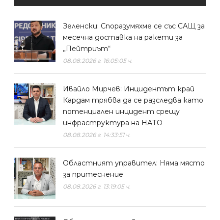
Зеленски: Споразумяхме се със САЩ за
месечна доставка на ракети за
„Пейтриът“
08.08.2026 г. 16:05:05 ч.
Ивайло Мирчев: Инцидентът край
Кардам трябва да се разследва като
потенциален инцидент срещу
инфраструктура на НАТО
08.08.2026 г. 14:33:51 ч.
Областният управител: Няма място
за притеснение
08.08.2026 г. 13:19:05 ч.