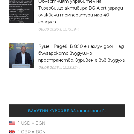
Областният управител на
Търговище активира BG-Alert заради
очаквани температури над 40
градуса
08.08.2026 г. 13:16:39 ч.
Румен Радев: В 8:10 е нахлул дрон над
българското въздушно
пространство, взривен е във въздуха
08.08.2026 г. 12:25:52 ч.
ВАЛУТНИ КУРСОВЕ ЗА 00.00.0000 Г.
1 USD = BGN
1 GBP = BGN