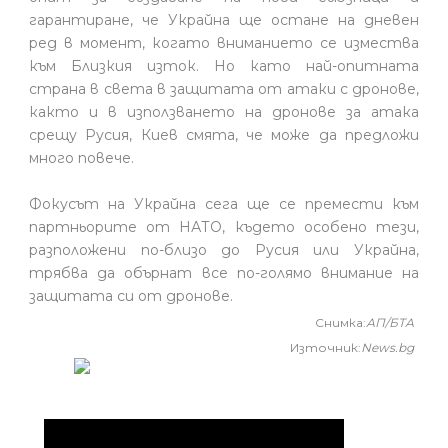
гарантиране, че Украйна ще остане на дневен
ред в момент, когато вниманието се измества
към Близкия изток. Но като най-опитната
страна в света в защитата от атаки с дронове,
както и в използването на дронове за атака
срещу Русия, Киев смята, че може да предложи
много повече.
Фокусът на Украйна сега ще се премести към
партньорите от НАТО, където особено тези,
разположени по-близо до Русия или Украйна,
трябва да обърнат все по-голямо внимание на
защитата си от дронове.
Снимка:
АП/БТА
Източник:
News.bg