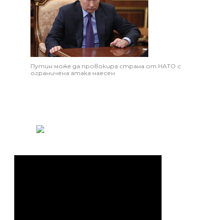
Путин може да провокира страна от НАТО с
ограничена атака наесен