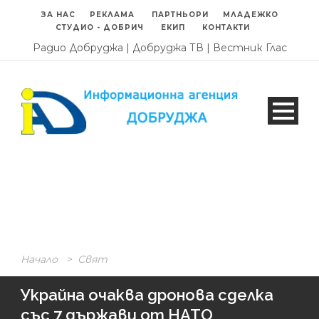
ЗА НАС
РЕКЛАМА
ПАРТНЬОРИ
МЛАДЕЖКО
СТУДИО - ДОБРИЧ
ЕКИП
КОНТАКТИ
Радио Добруджа
|
Добруджа ТВ
|
Вестник Глас
Начало
>
Свят
Украйна очаква дронова сделка
със 7 държави от НАТО