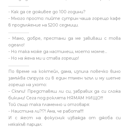
........................
- Как да се доживее до 100 години?
- Много просто: пийте сутрин чаша горещо кафе
в продължение на 5200 седмици.
........................
- Мамо, добре, престани да ме завиваш с това
одеало!
- Но така може да настинеш, моето момче…
- Но на жена ми и става горещо!
........................
По време на коктейл, дама, изпила повечко вино
замъква съпруга си в един тъмен ъгъл и му шепне
горещо на ухото:
- Скъпи! Представяш ли си, забравих да си сложа
бикини! Сега под роклята НЯМАМ НИЩО!!!
Той също така пламенно и отговаря:
- Наистина ли?!?! Ама, че работа!!!!
И с жест на фокусник изважда от джоба си
някакъв парцал: