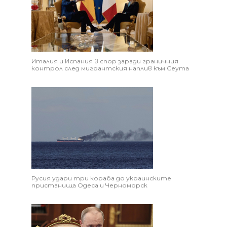
Италия и Испания в спор заради граничния
контрол след мигрантския наплив към Сеута
Русия удари три кораба до украинските
пристанища Одеса и Черноморск