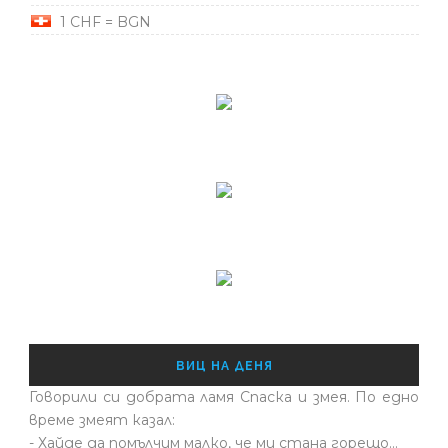
1 CHF = BGN
ВИЦ НА ДЕНЯ
Говорили си добрата ламя Спаска и змея. По едно
време змеят казал:
- Хайде да помълчим малко, че ми стана горещо...