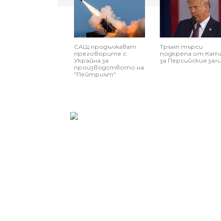
САЩ продължават
Тръмп търси
преговорите с
подкрепа от Кат
Украйна за
за Персийския зал
производството на
"Пейтриът"