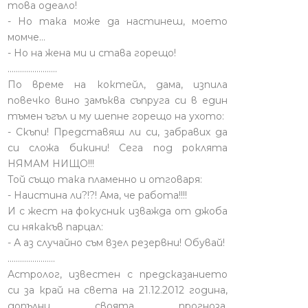
това одеало!
- Но така може да настинеш, моето
момче…
- Но на жена ми и става горещо!
........................
По време на коктейл, дама, изпила
повечко вино замъква съпруга си в един
тъмен ъгъл и му шепне горещо на ухото:
- Скъпи! Представяш ли си, забравих да
си сложа бикини! Сега под роклята
НЯМАМ НИЩО!!!
Той също така пламенно и отговаря:
- Наистина ли?!?! Ама, че работа!!!!
И с жест на фокусник изважда от джоба
си някакъв парцал:
- А аз случайно съм взел резервни! Обувай!
.......................
Астролог, известен с предсказанието
си за край на света на 21.12.2012 година,
допълни своята прогноза,