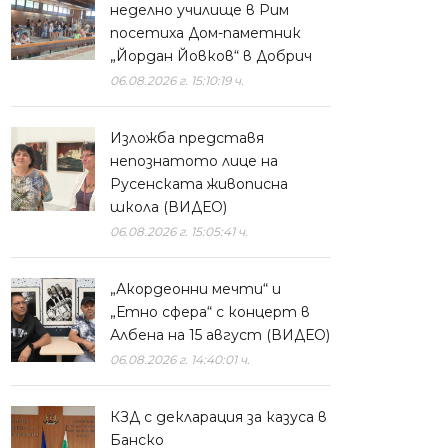
неделно училище в Рим
посетиха Дом-паметник
„Йордан Йовков“ в Добрич
06.08.2026 г. 15:10:19 ч.
Изложба представя
непознатото лице на
Русенската живописна
школа (ВИДЕО)
06.08.2026 г. 15:05:41 ч.
„Акордеонни мечти“ и
„Етно сфера“ с концерт в
Албена на 15 август (ВИДЕО)
06.08.2026 г. 14:40:01 ч.
КЗД с декларация за казуса в
Банско