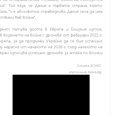
я". Той каза, че Дания е първата страна, която
на, "и е абсолютно справедливо Дания сега да има
ствани във война".
дент пътува доста в Европа и Близкия изток,
 воденето на война с дронове от февруари 2022 г.
крепа, за да продължи Украйна да се бие успешно
 нарасна от началото на 2026 г. след началото на
еран използва успешно дронове за атака по всички
Снимка:
БГНЕС
Източник:
News.bg