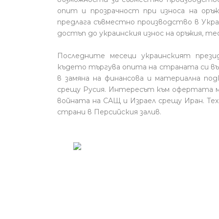
опит и прозрачност при износа на оръжи
предлага съвместно производство в Украй
достъп до украинския износ на оръжия, те
Последните месеци украинският прези
където търгува опита на страната си във
в замяна на финансова и материална под
срещу Русия. Интересът към офертата му
войната на САЩ и Израел срещу Иран. Тех
страни в Персийския залив.