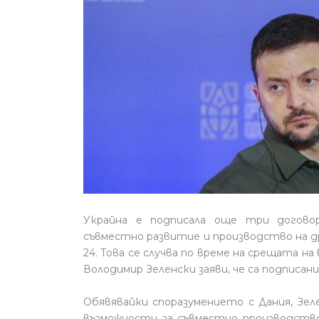
Украйна е подписала още три догово
съвместно развитие и производство на дро
24. Това се случва по време на срещата н
Володимир Зеленски заяви, че са подписани
Обявявайки споразумението с Дания, Зел
възможности за съвместно производств