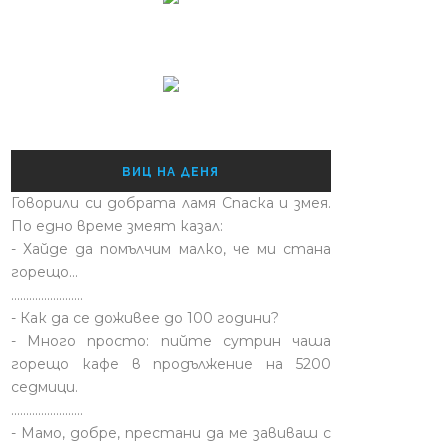
ВИЦ НА ДЕНЯ
Говорили си добрата ламя Спаска и змея.
По едно време змеят казал:
- Хайде да помълчим малко, че ми стана
горещо...
........................
- Как да се доживее до 100 години?
- Много просто: пийте сутрин чаша
горещо кафе в продължение на 5200
седмици.
........................
- Мамо, добре, престани да ме завиваш с