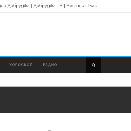
дио Добруджа
|
Добруджа ТВ
|
Вестник Глас
ХОРОСКОП
РАДИО