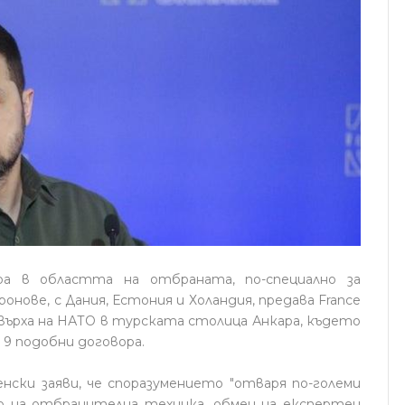
ра в областта на отбраната, по-специално за
нове, с Дания, Естония и Холандия, предава France
а върха на НАТО в турската столица Анкара, където
 9 подобни договора.
енски заяви, че споразумението "отваря по-големи
о на отбранителна техника, обмен на експертен