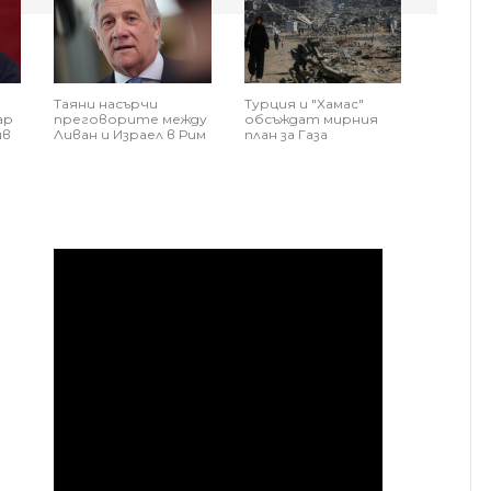
Таяни насърчи
Турция и "Хамас"
ар
преговорите между
обсъждат мирния
ив
Ливан и Израел в Рим
план за Газа