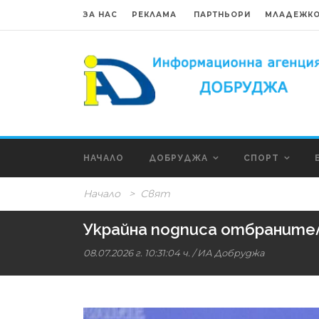
ЗА НАС
РЕКЛАМА
ПАРТНЬОРИ
МЛАДЕЖКО
НАЧАЛО
ДОБРУДЖА
СПОРТ
Начало
>
Свят
Украйна подписа отбранител
08.07.2026 г. 10:31:04 ч.
/
ИА Добруджа