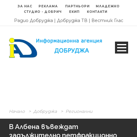
ЗА НАС
РЕКЛАМА
ПАРТНЬОРИ
МЛАДЕЖКО
СТУДИО - ДОБРИЧ
ЕКИП
КОНТАКТИ
Радио Добруджа
|
Добруджа ТВ
|
Вестник Глас
Начало
>
Добруджа
>
Регионални
В Албена въвеждат
задължително петфракционно