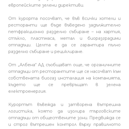
европейските зелени директиви.
От курорта посочват, че във всички хотели и
ресторанти ще бъде въведено задължително
петфракционно разделно събиране – на хартия,
стъкло, пластмаса, метал и биоразградими
отпадъци. Целта е да се гарантира пълно
разделно събиране и рециклиране.
От „Албена“ АД съобщават още, че органичните
отпадъци от ресторантите ще се насочват към
собствената биогаз инсталация на компанията,
където ще се превръщат в зелена
електроенергия.
Курортът въвежда и затворена вътрешна
логистика, която да изолира търговските
отпадъци от обществените зони. Предвижда се
и строг вътрешен контрол върху правилното