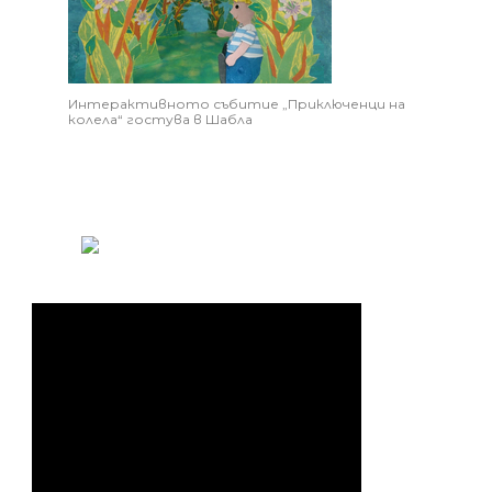
Интерактивното събитие „Приключенци на
колела“ гостува в Шабла