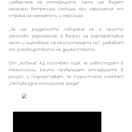
изхвърляне на отпадъците, като ще бъдат
налагани вътрешни санкции при нарушения от
страна на наематели и персонал.
„За нас разделното събиране не е просто
законово задължение, а въпрос на корпоративна
чест и оцеляване на екосистемата ни“, заявяват
от ръководството на дружеството.
От „Албена“ АД посочват още, че инвестират в
технологии, които превръщат отпадъците в
ресурс, и подчертават, че туристите очакват
„петзвездна екологична среда“.