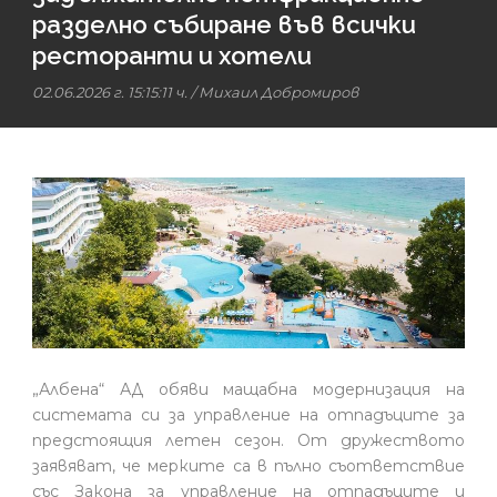
разделно събиране във всички
ресторанти и хотели
02.06.2026 г. 15:15:11 ч.
/
Михаил Добромиров
„Албена“ АД обяви мащабна модернизация на
системата си за управление на отпадъците за
предстоящия летен сезон. От дружеството
заявяват, че мерките са в пълно съответствие
със Закона за управление на отпадъците и