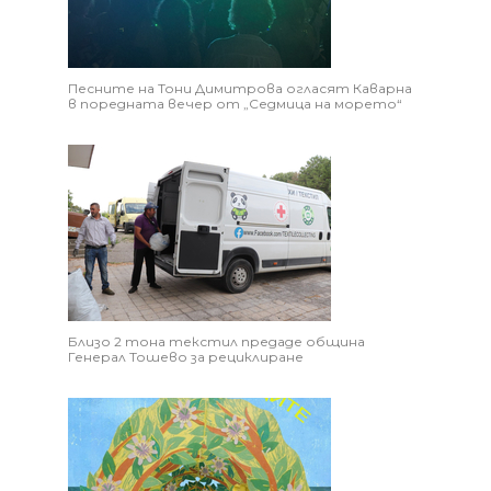
Песните на Тони Димитрова огласят Каварна
в поредната вечер от „Седмица на морето“
Близо 2 тона текстил предаде община
Генерал Тошево за рециклиране