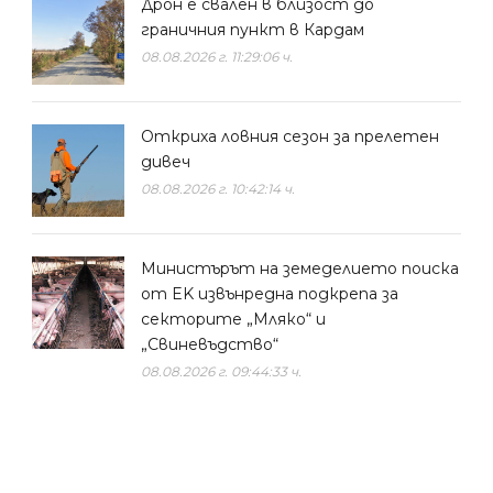
Дрон е свален в близост до
граничния пункт в Кардам
08.08.2026 г. 11:29:06 ч.
Откриха ловния сезон за прелетен
дивеч
08.08.2026 г. 10:42:14 ч.
Министърът на земеделието поиска
от EK извънредна подкрепа за
секторите „Мляко“ и
„Свиневъдство“
08.08.2026 г. 09:44:33 ч.