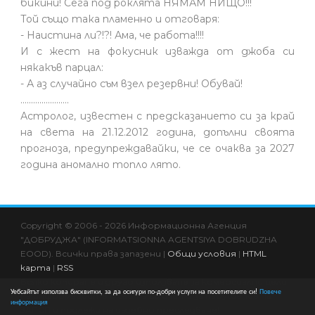
бикини! Сега под роклята НЯМАМ НИЩО!!!
Той също така пламенно и отговаря:
- Наистина ли?!?! Ама, че работа!!!!
И с жест на фокусник изважда от джоба си
някакъв парцал:
- А аз случайно съм взел резервни! Обувай!
.......................
Астролог, известен с предсказанието си за край
на света на 21.12.2012 година, допълни своята
прогноза, предупреждавайки, че се очаква за 2027
година аномално топло лято.
Copyright © 2006 - 2026 Информационна Агенция
"ДОБРУДЖА" (INFORMATSIONNA AGENTSIYA DOBRUDZHA
EOOD). Всички права запазени |
Общи условия
|
HTML
карта
|
RSS
Всяко копиране и друго използване за комерсиални цели
Уебсайтът използва бисквитки, за да осигури по-добри услуги на посетителите си!
Повече
на информациите в сайта се счита за нарушение на
информация
ЗАПСП и подлежи на съдебно преследване!