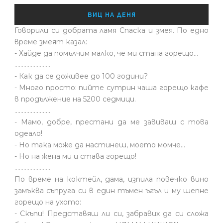
ВИЦ НА ДЕНЯ
Говорили си добрата ламя Спаска и змея. По едно
време змеят казал:
- Хайде да помълчим малко, че ми стана горещо...
........................
- Как да се доживее до 100 години?
- Много просто: пийте сутрин чаша горещо кафе
в продължение на 5200 седмици.
........................
- Мамо, добре, престани да ме завиваш с това
одеало!
- Но така може да настинеш, моето момче…
- Но на жена ми и става горещо!
........................
По време на коктейл, дама, изпила повечко вино
замъква съпруга си в един тъмен ъгъл и му шепне
горещо на ухото:
- Скъпи! Представяш ли си, забравих да си сложа