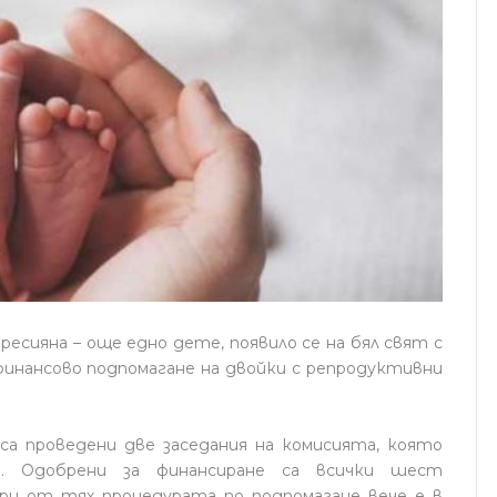
ресияна – още едно дете, появило се на бял свят с
инансово подпомагане на двойки с репродуктивни
са проведени две заседания на комисията, която
а. Одобрени за финансиране са всички шест
ри от тях процедурата по подпомагане вече е в