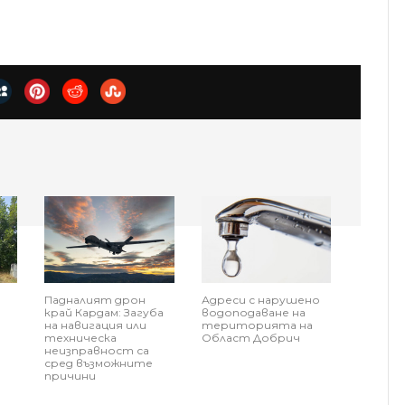
Падналият дрон
Адреси с нарушено
край Кардам: Загуба
водоподаване на
на навигация или
територията на
техническа
Област Добрич
н
неизправност са
сред възможните
причини