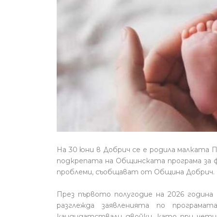
На 30 юни в Добрич се е родила малката П
подкрепата на Общинската програма за ф
проблеми, съобщават от Община Добрич.
През първото полугодие на 2026 година 
разглежда заявленията по програмат
кандидатствали двойки, като при чети