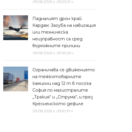
09.08.2026 г. 09:23:21 ч.
Падналият дрон край
Кардам: Загуба на навигация
или техническа
неизправност са сред
възможните причини
09.08.2026 г. 09:18:29 ч.
Ограничава се движението
на тежкотоварните
камиони над 12 т в посока
София по магистралите
„Тракия“ и „Струма“, и през
Кресненското дефиле
09.08.2026 г. 09:10:10 ч.