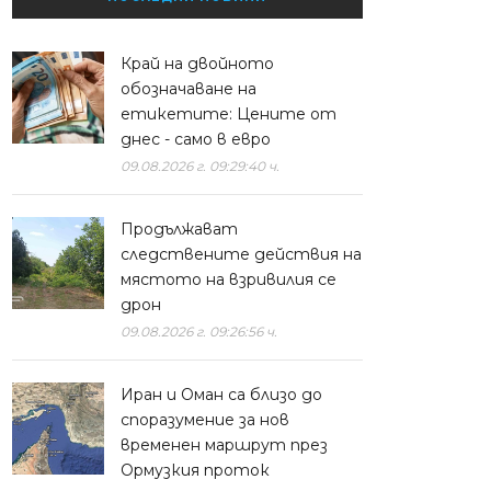
Край на двойното
обозначаване на
етикетите: Цените от
днес - само в евро
09.08.2026 г. 09:29:40 ч.
Продължават
следствените действия на
мястото на взривилия се
дрон
09.08.2026 г. 09:26:56 ч.
Иран и Оман са близо до
споразумение за нов
временен маршрут през
Ормузкия проток