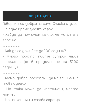
ВИЦ НА ДЕНЯ
Говорили си добрата ламя Спаска и змея.
По едно време змеят казал:
- Хайде да помълчим малко, че ми стана
горещо...
........................
- Как да се доживее до 100 години?
- Много просто: пийте сутрин чаша
горещо кафе в продължение на 5200
седмици.
........................
- Мамо, добре, престани да ме завиваш с
това одеало!
- Но така може да настинеш, моето
момче…
- Но на жена ми и става горещо!
........................