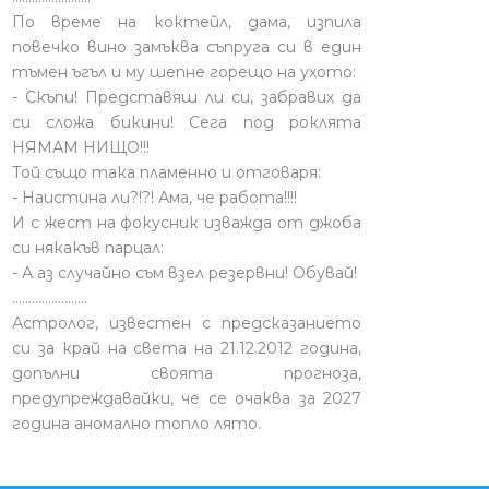
По време на коктейл, дама, изпила
повечко вино замъква съпруга си в един
тъмен ъгъл и му шепне горещо на ухото:
- Скъпи! Представяш ли си, забравих да
си сложа бикини! Сега под роклята
НЯМАМ НИЩО!!!
Той също така пламенно и отговаря:
- Наистина ли?!?! Ама, че работа!!!!
И с жест на фокусник изважда от джоба
си някакъв парцал:
- А аз случайно съм взел резервни! Обувай!
.......................
Астролог, известен с предсказанието
си за край на света на 21.12.2012 година,
допълни своята прогноза,
предупреждавайки, че се очаква за 2027
година аномално топло лято.