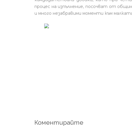
процес на изпълнение, посочват от общи
и много незабравими моменти към малкат
Коментирайте