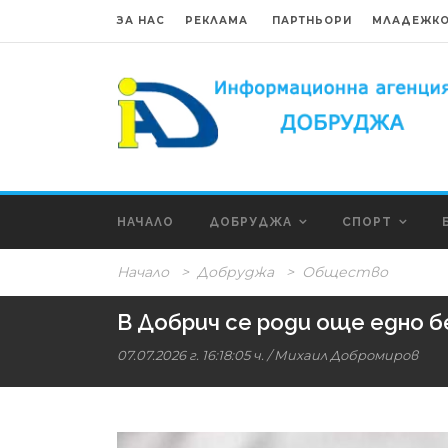
ЗА НАС
РЕКЛАМА
ПАРТНЬОРИ
МЛАДЕЖКО
НАЧАЛО
ДОБРУДЖА
СПОРТ
Начало
>
Добруджа
>
Общество
В Добрич се роди още едно 
07.07.2026 г. 16:18:05 ч.
/
Михаил Добромиров