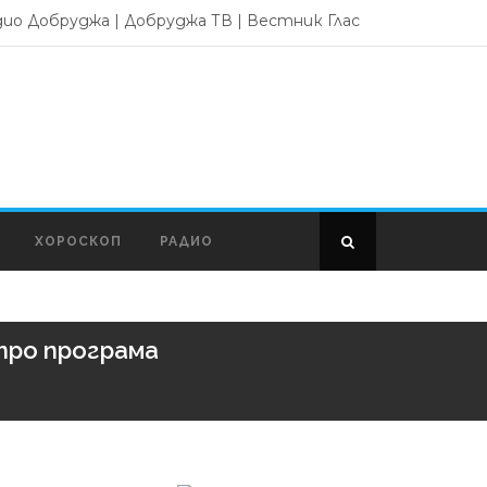
дио Добруджа
|
Добруджа ТВ
|
Вестник Глас
ХОРОСКОП
РАДИО
тро програма