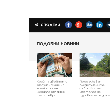
СПОДЕЛИ
ПОДОБНИ НОВИНИ
Край на двойното
Продължават
обозначаване на
следствените
етикетите:
действия на
Цените от днес -
мястото на
само в евро
взривилия се дро