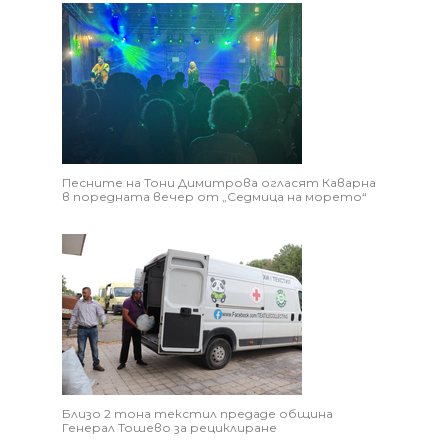
Песните на Тони Димитрова огласят Каварна
в поредната вечер от „Седмица на морето“
Близо 2 тона текстил предаде община
Генерал Тошево за рециклиране