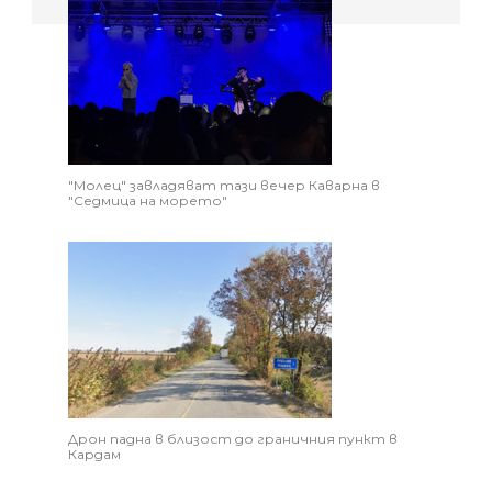
"Молец" завладяват тази вечер Каварна в
"Седмица на морето"
Дрон падна в близост до граничния пункт в
Кардам