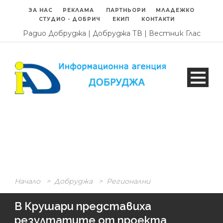
ЗА НАС
РЕКЛАМА
ПАРТНЬОРИ
МЛАДЕЖКО
СТУДИО - ДОБРИЧ
ЕКИП
КОНТАКТИ
Радио Добруджа
|
Добруджа ТВ
|
Вестник Глас
Начало
>
Добруджа
>
Регионални
В Крушари представиха
резултатите от проекта