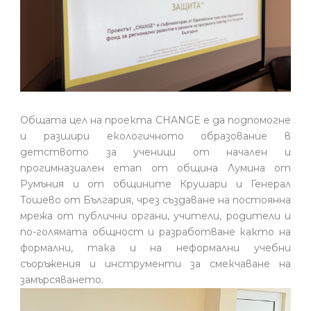
Общата цел на проекта CHANGE е да подпомогне
и разшири екологичното образование в
детството за ученици от начален и
прогимназиален етап от община Лумина от
Румъния и от общините Крушари и Генерал
Тошево от България, чрез създаване на постоянна
мрежа от публични органи, учители, родители и
по-голямата общност и разработване както на
формални, така и на неформални учебни
съоръжения и инструменти за смекчаване на
замърсяването.