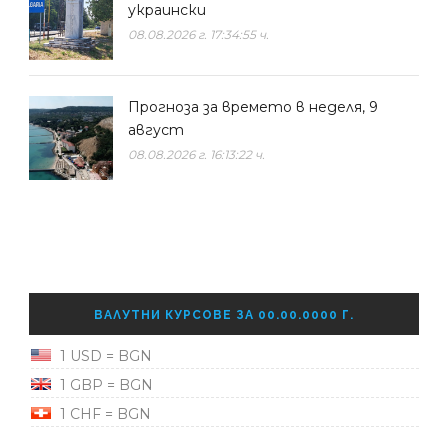
украински
08.08.2026 г. 17:34:55 ч.
Прогноза за времето в неделя, 9
август
08.08.2026 г. 16:13:22 ч.
ВАЛУТНИ КУРСОВЕ ЗА 00.00.0000 Г.
1 USD = BGN
1 GBP = BGN
1 CHF = BGN