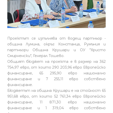
Проектът се изпълнява от водещ партньор -
община Лумина, окръг Констанца, Румъния и
партньори Община Крушари и ОУ "Христо
Смирненски", Генерал Тошево.
Общият бюджет на проекта е в размер на 362
754,97 евро, от които 290 203,96 евро Европейско
финансиране, 65 295,90 евро национално
финансиране и 7 255,11 евро собствено
финансиране.
Бюджетът на община Крушари е на стойност 65
951,68 евро, от които 52 761,34 евро Европейско
финансиране, 11 871,30 евро национално
финансиране и 1 319,04 евро собствено