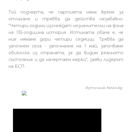
Той подчерта, че партията няма време за
отлагане и трябва да действа незабавно.
"Четири години изглеждат незначителни на фона
на 135-годишна история. Истината обаче е, че
ние нямаме дори четири седмици. Трябва да
започнем сега - започнахме на 1 май, започваме
обиколка из страната, за да видим реалното
състояние и да начертаем мерки", заяви лидерът
на БСП.
Източник:
News.bg