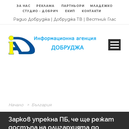
ЗА НАС
РЕКЛАМА
ПАРТНЬОРИ
МЛАДЕЖКО
СТУДИО - ДОБРИЧ
ЕКИП
КОНТАКТИ
Радио Добруджа
|
Добруджа ТВ
|
Вестник Глас
Начало
>
България
Зарков упрекна ПБ, че ще режат
достъпа на олигархията до