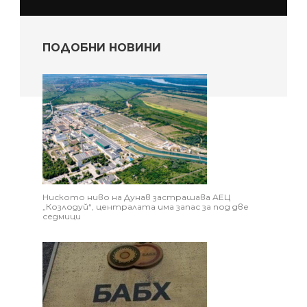
ПОДОБНИ НОВИНИ
Ниското ниво на Дунав застрашава АЕЦ
„Козлодуй“, централата има запас за под две
седмици