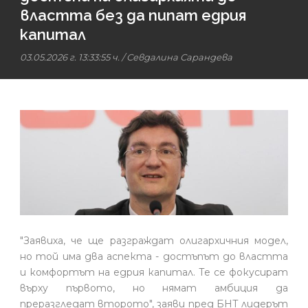
властта без да пипат едрия
капитал
03.05.2026 г. 13:33:55 ч.
/
Севдалина Сарандева
"Заявиха, че ще разграждат олигархичния модел,
но той има два аспекта - достъпът до властта
и комфортът на едрия капитал. Те се фокусират
върху първото, но нямат амбиция да
преразгледат второто", заяви пред БНТ лидерът