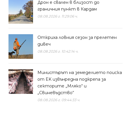
Дрон е свален в близост до
граничния пункт в Кардам
08.08.2026 г. 11:29:06 ч.
Откриха ловния сезон за прелетен
дивеч
08.08.2026 г. 10:42:14 ч.
Министърът на земеделието поиска
от EK извънредна подкрепа за
секторите „Мляко“ и
„Свиневъдство“
08.08.2026 г. 09:44:33 ч.