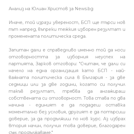
Анализ на Юлиан Христов за News.bg
Иначе, той изрази увереност, БСП ще търси нов
път напред, въпреки тежкия изборен резултат и
променената политическа среда.
Запитан дали е справедливо именно той да носи
отговорността за изборния неуспех на
партията, Зарков отговори: "Считам, че дали си
начело на една организация като БСП - най-
важната политическа сила в България - за две
седмици или за две години, когато си получил
такъв резултат, трябва да ангажираш
собствената си отговорност. Това става по два
начина - единият е да подадеш оставка
моментално без условия, другият е да потърсиш
доверие, за да продължиш по нов курс. Аз избрах
втория начин, получих това доверие, благодарен
съм, продължаваме."