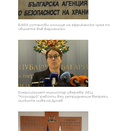
БАБХ установи огнище на африканска чума по
свинете във Варненско
Енергийният министър уверява: АЕЦ
"Козлодуй" работи без затруднения въпреки
ниските нива на Дунав