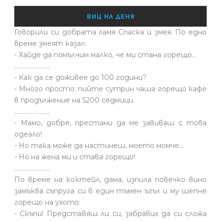
ВИЦ НА ДЕНЯ
Говорили си добрата ламя Спаска и змея. По едно
време змеят казал:
- Хайде да помълчим малко, че ми стана горещо...
........................
- Как да се доживее до 100 години?
- Много просто: пийте сутрин чаша горещо кафе
в продължение на 5200 седмици.
........................
- Мамо, добре, престани да ме завиваш с това
одеало!
- Но така може да настинеш, моето момче…
- Но на жена ми и става горещо!
........................
По време на коктейл, дама, изпила повечко вино
замъква съпруга си в един тъмен ъгъл и му шепне
горещо на ухото:
- Скъпи! Представяш ли си, забравих да си сложа