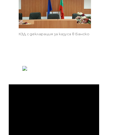
КЗД с декларация за казуса в Банско