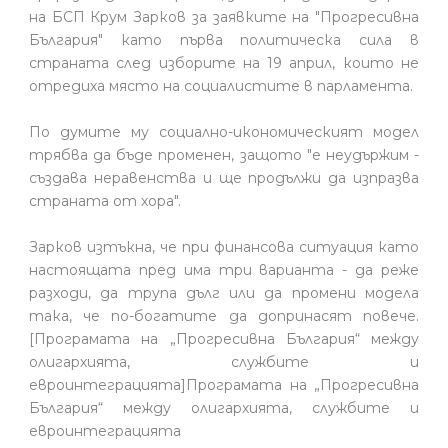
на БСП Крум Зарков за заявките на "Прогресивна
България" като първа политическа сила в
страната след изборите на 19 април, които не
отредиха място на социалистите в парламента.
По думите му социално-икономическият модел
трябва да бъде променен, защото "е неудържим -
създава неравенства и ще продължи да изпразва
страната от хора".
Зарков изтъкна, че при финансова ситуация като
настоящата пред има три варианта - да реже
разходи, да трупа дълг или да промени модела
така, че по-богатите да допринасят повече.
[Програмата на „Прогресивна България“ между
олигархията, службите и
евроинтеграцията]Програмата на „Прогресивна
България“ между олигархията, службите и
евроинтеграцията