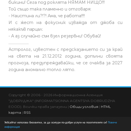
бикини! Сега под роклята НЯМАМ НИЩО!!!
Той също така пламенно и отговаря:
- Наистина ли?!?! Ама, че работа!!!!
И с жест на фокусник изважда от джоба си
някакъв парцал:
- А аз случайно съм взел резервни! Обувай!
.......................
Астролог, известен с предсказанието си за край
на света на 21.12.2012 година, допълни своята
прогноза, предупреждавайки, че се очаква за 2027
година аномално топло лято.
Copyright © 2006 - 2026 Информационна Агенция
"ДОБРУДЖА" (INFORMATSIONNA AGENTSIYA DOBRUDZHA
EOOD). Всички права запазени |
Общи условия
|
HTML
карта
|
RSS
Всяко копиране и друго използване за комерсиални цели
Уебсайтът използва бисквитки, за да осигури по-добри услуги на посетителите си!
Повече
на информациите в сайта се счита за нарушение на
информация
ЗАПСП и подлежи на съдебно преследване!