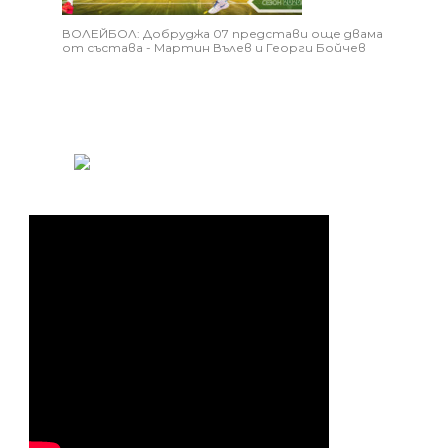
ВОЛЕЙБОЛ: Добруджа 07 представи още двама
от състава - Мартин Вълев и Георги Бойчев