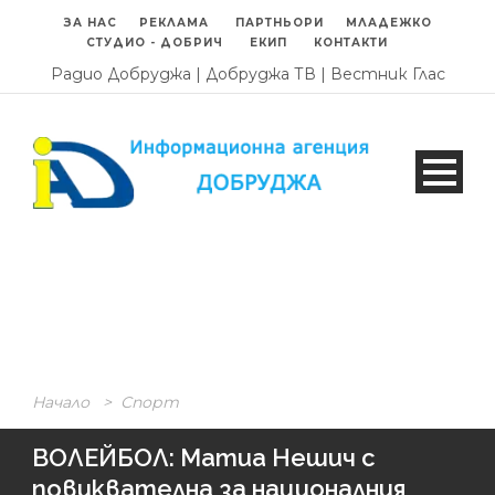
ЗА НАС
РЕКЛАМА
ПАРТНЬОРИ
МЛАДЕЖКО
СТУДИО - ДОБРИЧ
ЕКИП
КОНТАКТИ
Радио Добруджа
|
Добруджа ТВ
|
Вестник Глас
Начало
>
Спорт
ВОЛЕЙБОЛ: Матиа Нешич с
повиквателна за националния