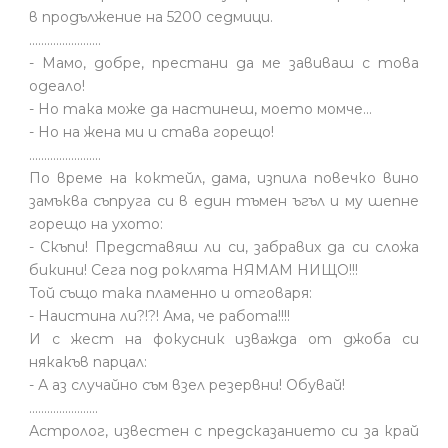
в продължение на 5200 седмици.
........................
- Мамо, добре, престани да ме завиваш с това
одеало!
- Но така може да настинеш, моето момче…
- Но на жена ми и става горещо!
........................
По време на коктейл, дама, изпила повечко вино
замъква съпруга си в един тъмен ъгъл и му шепне
горещо на ухото:
- Скъпи! Представяш ли си, забравих да си сложа
бикини! Сега под роклята НЯМАМ НИЩО!!!
Той също така пламенно и отговаря:
- Наистина ли?!?! Ама, че работа!!!!
И с жест на фокусник изважда от джоба си
някакъв парцал:
- А аз случайно съм взел резервни! Обувай!
.......................
Астролог, известен с предсказанието си за край