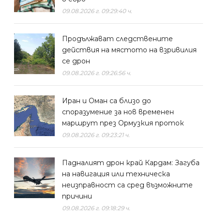
09.08.2026 г. 09:29:40 ч.
Продължават следствените
действия на мястото на взривилия
се дрон
09.08.2026 г. 09:26:56 ч.
Иран и Оман са близо до
споразумение за нов временен
маршрут през Ормузкия проток
09.08.2026 г. 09:23:21 ч.
Падналият дрон край Кардам: Загуба
на навигация или техническа
неизправност са сред възможните
причини
09.08.2026 г. 09:18:29 ч.