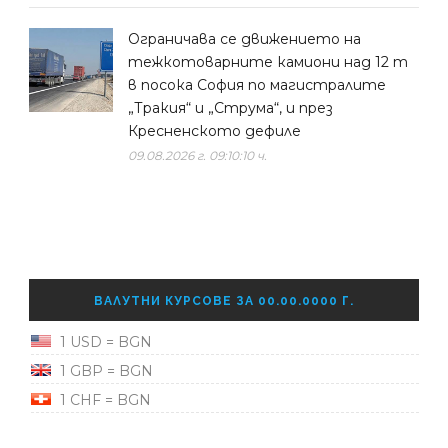
Ограничава се движението на
тежкотоварните камиони над 12 т
в посока София по магистралите
„Тракия“ и „Струма“, и през
Кресненското дефиле
09.08.2026 г. 09:10:10 ч.
ВАЛУТНИ КУРСОВЕ ЗА 00.00.0000 Г.
1 USD = BGN
1 GBP = BGN
1 CHF = BGN