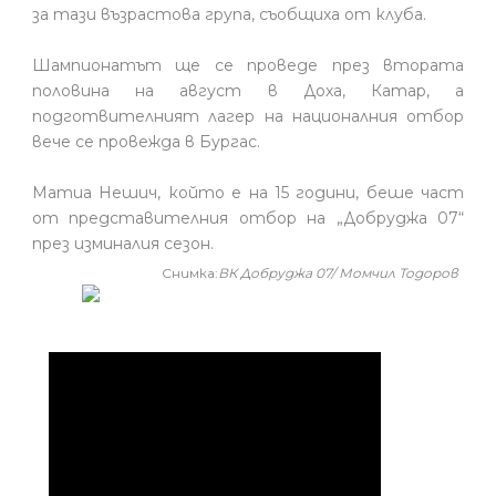
за тази възрастова група, съобщиха от клуба.
Шампионатът ще се проведе през втората
половина на август в Доха, Катар, а
подготвителният лагер на националния отбор
вече се провежда в Бургас.
Матиа Нешич, който е на 15 години, беше част
от представителния отбор на „Добруджа 07“
през изминалия сезон.
Снимка:
ВК Добруджа 07/ Момчил Тодоров