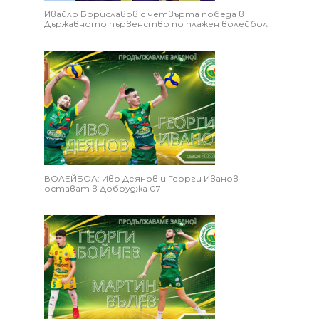
Ивайло Бориславов с четвърта победа в
Държавното първенство по плажен волейбол
ВОЛЕЙБОЛ: Иво Деянов и Георги Иванов
остават в Добруджа 07