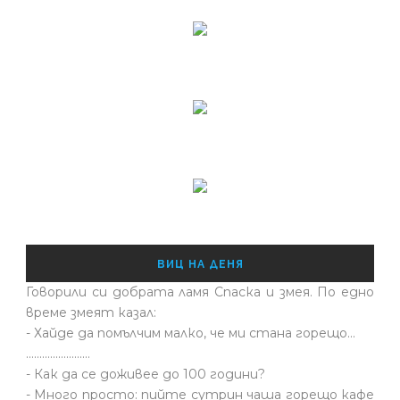
ВИЦ НА ДЕНЯ
Говорили си добрата ламя Спаска и змея. По едно
време змеят казал:
- Хайде да помълчим малко, че ми стана горещо...
........................
- Как да се доживее до 100 години?
- Много просто: пийте сутрин чаша горещо кафе