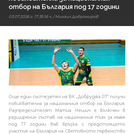
отбор на България под 17 години
03.07.2026 г. 17:35:16 ч.
/
Михаил Добромиров
Още един състезател на ВК „Добруджа 07“ получи
повиквателна за националния отбор на България.
Разпределителят Матиа Нешич е включен в
разширения състав на националния тим за мъже
под 17 години във връзка с предстоящото
участие на България на Световното първенство