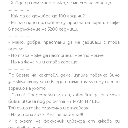
- Хайде да помълчим малко, че ми стана горещо...
........................
- Как да се доживее до 100 години?
- Много просто: пийте сутрин чаша горещо кафе
в продължение на 5200 седмици.
........................
- Мамо, добре, престани да ме завиваш с това
одеало!
- Но така може да настинеш, моето момче…
- Но на жена ми и става горещо!
........................
По време на коктейл, дама, изпила повечко вино
замъква съпруга си в един тъмен ъгъл и му шепне
горещо на ухото:
- Скъпи! Представяш ли си, забравих да си сложа
бикини! Сега под роклята НЯМАМ НИЩО!!!
Той също така пламенно и отговаря:
- Наистина ли?!?! Ама, че работа!!!!
И с жест на фокусник изважда от джоба си
някакъв парцал: