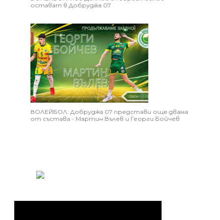
остават в Добруджа 07
ВОЛЕЙБОЛ: Добруджа 07 представи още двама
от състава - Мартин Вълев и Георги Бойчев