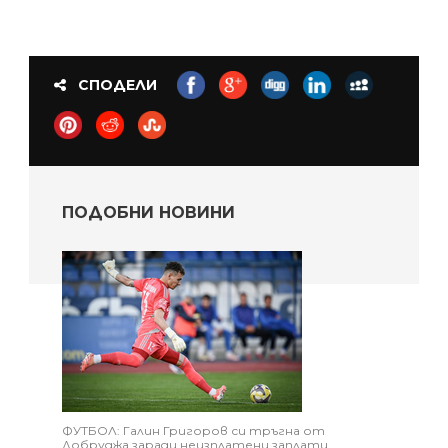
СПОДЕЛИ
ПОДОБНИ НОВИНИ
ФУТБОЛ: Галин Григоров си тръгна от
Добруджа заради неизплатени заплати