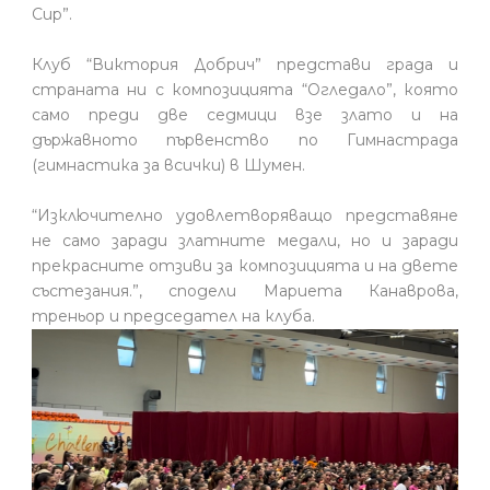
Cup”.
Клуб “Виктория Добрич” представи града и
страната ни с композицията “Огледало”, която
само преди две седмици взе злато и на
държавното първенство по Гимнастрада
(гимнастика за всички) в Шумен.
“Изключително удовлетворяващо представяне
не само заради златните медали, но и заради
прекрасните отзиви за композицията и на двете
състезания.”, сподели Мариета Канаврова,
треньор и председател на клуба.