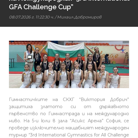
GFA Challenge Cup”
08.07.2026 г. 11:22:30 ч.
/
Михаил Добромиров
Гимнастичките на СКХГ “Виктория Добрич”
защитиха златото си от държавното
първенство по Гимнастрада и на международно
ниво. На 5-и юли в зала “Асикс Арена” София, се
проведе изключително мащабният международен
турнир “3rd International Gymnastics for All Challenge