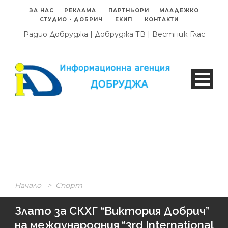
ЗА НАС
РЕКЛАМА
ПАРТНЬОРИ
МЛАДЕЖКО
СТУДИО - ДОБРИЧ
ЕКИП
КОНТАКТИ
Радио Добруджа
|
Добруджа ТВ
|
Вестник Глас
Начало
>
Спорт
Злато за СКХГ “Виктория Добрич”
на международния “3rd International