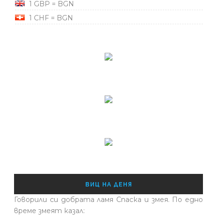
1 GBP = BGN
1 CHF = BGN
ВИЦ НА ДЕНЯ
Говорили си добрата ламя Спаска и змея. По едно
време змеят казал: