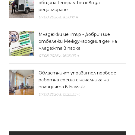
община Генерал Тошево за
рециклиране
07.08.2026 г. 16:18:17 ч.
Младежки център - Добрич ще
отбележи Международния ден на
младежта в парка
07.08.2026 г. 16:16:03 ч.
Областният управител проведе
работна среща с началника на
полицията в Балчик
07.08.2026 г. 15:25:35 ч.