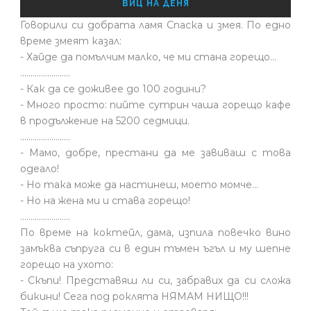
ВИЦ НА ДЕНЯ
Говорили си добрата ламя Спаска и змея. По едно
време змеят казал:
- Хайде да помълчим малко, че ми стана горещо...
........................
- Как да се доживее до 100 години?
- Много просто: пийте сутрин чаша горещо кафе
в продължение на 5200 седмици.
........................
- Мамо, добре, престани да ме завиваш с това
одеало!
- Но така може да настинеш, моето момче…
- Но на жена ми и става горещо!
........................
По време на коктейл, дама, изпила повечко вино
замъква съпруга си в един тъмен ъгъл и му шепне
горещо на ухото:
- Скъпи! Представяш ли си, забравих да си сложа
бикини! Сега под роклята НЯМАМ НИЩО!!!