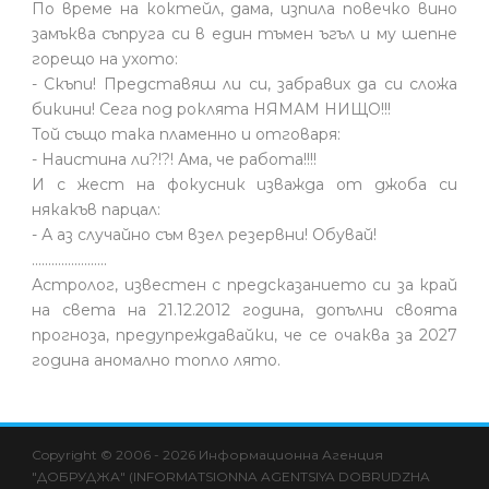
По време на коктейл, дама, изпила повечко вино
замъква съпруга си в един тъмен ъгъл и му шепне
горещо на ухото:
- Скъпи! Представяш ли си, забравих да си сложа
бикини! Сега под роклята НЯМАМ НИЩО!!!
Той също така пламенно и отговаря:
- Наистина ли?!?! Ама, че работа!!!!
И с жест на фокусник изважда от джоба си
някакъв парцал:
- А аз случайно съм взел резервни! Обувай!
.......................
Астролог, известен с предсказанието си за край
на света на 21.12.2012 година, допълни своята
прогноза, предупреждавайки, че се очаква за 2027
година аномално топло лято.
Copyright © 2006 - 2026 Информационна Агенция
"ДОБРУДЖА" (INFORMATSIONNA AGENTSIYA DOBRUDZHA