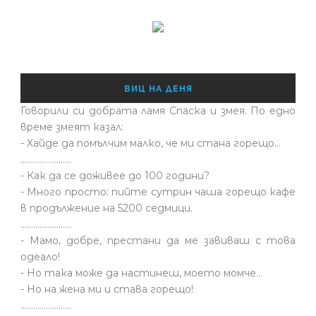
ВИЦ НА ДЕНЯ
Говорили си добрата ламя Спаска и змея. По едно
време змеят казал:
- Хайде да помълчим малко, че ми стана горещо...
........................
- Как да се доживее до 100 години?
- Много просто: пийте сутрин чаша горещо кафе
в продължение на 5200 седмици.
........................
- Мамо, добре, престани да ме завиваш с това
одеало!
- Но така може да настинеш, моето момче…
- Но на жена ми и става горещо!
........................