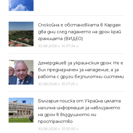
Спокойна е обстановката в Кардам
два дни след падането на дрон край
границата (ВИДЕО)
10.08.2026 г. 14:37:34 ч.
Демерджиев за украинския дрон: Не е
бил предназначен за нападение, а за
работа с други безпилотни системи
10.08.2026 г. 13:27:35 ч.
България поиска от Украйна цялата
налична информация за навлизането
на дрон в въздушното ни
пространство
10.08.2026 г. 13:05:55 ч.