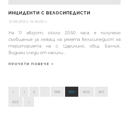
ИНЦИДЕНТИ С ВЕЛОСИПЕДИСТИ
12.08.2013 г. 14:36:00 ч.
На 11 август, около 20:50 часа е получено
съобщение за лежащ на земята велосипедист на
територията на с. Царичино, общ. Балчик.
Видими следи от насили...
ПРОЧЕТИ ПОВЕЧЕ
‹‹
1
2
...
598
599
600
601
602
››