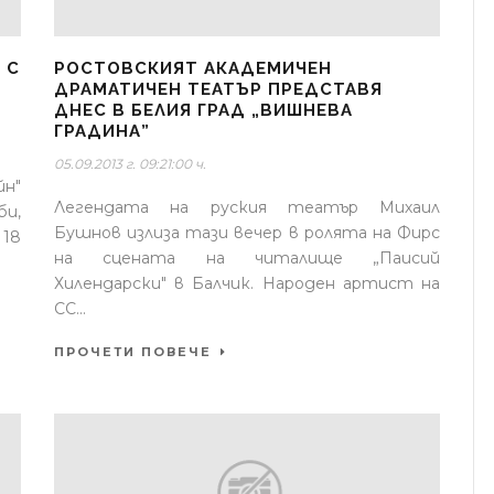
 С
РОСТОВСКИЯТ АКАДЕМИЧЕН
ДРАМАТИЧЕН ТЕАТЪР ПРЕДСТАВЯ
ДНЕС В БЕЛИЯ ГРАД „ВИШНЕВА
ГРАДИНА”
05.09.2013 г. 09:21:00 ч.
йн"
Легендата на руския театър Михаил
би,
Бушнов излиза тази вечер в ролята на Фирс
 18
на сцената на читалище „Паисий
Хилендарски" в Балчик. Народен артист на
СС...
ПРОЧЕТИ ПОВЕЧЕ