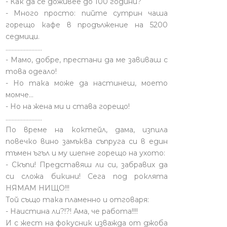
- Как да се доживее до 100 години?
- Много просто: пийте сутрин чаша
горещо кафе в продължение на 5200
седмици.
........................
- Мамо, добре, престани да ме завиваш с
това одеало!
- Но така може да настинеш, моето
момче…
- Но на жена ми и става горещо!
........................
По време на коктейл, дама, изпила
повечко вино замъква съпруга си в един
тъмен ъгъл и му шепне горещо на ухото:
- Скъпи! Представяш ли си, забравих да
си сложа бикини! Сега под роклята
НЯМАМ НИЩО!!!
Той също така пламенно и отговаря:
- Наистина ли?!?! Ама, че работа!!!!
И с жест на фокусник изважда от джоба