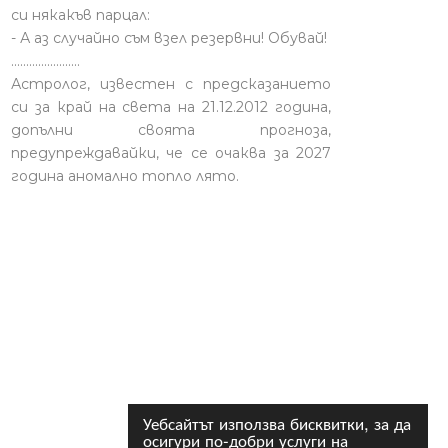
си някакъв парцал:
- А аз случайно съм взел резервни! Обувай!
.......................
Астролог, известен с предсказанието
си за край на света на 21.12.2012 година,
допълни своята прогноза,
предупреждавайки, че се очаква за 2027
година аномално топло лято.
Уебсайтът използва бисквитки, за да
осигури по-добри услуги на