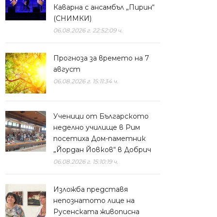
Каварна с ансамбъл „Пирин“
(СНИМКИ)
06.08.2026 г. 22:52:09 ч.
Прогноза за времето на 7
август
06.08.2026 г. 15:11:34 ч.
Ученици от Българското
неделно училище в Рим
посетиха Дом-паметник
„Йордан Йовков“ в Добрич
06.08.2026 г. 15:10:19 ч.
Изложба представя
непознатото лице на
Русенската живописна