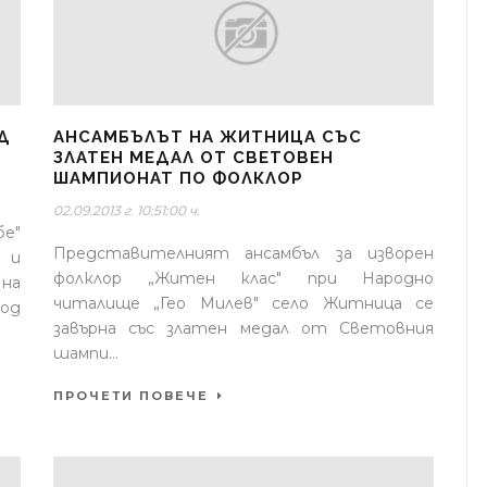
Д
АНСАМБЪЛЪТ НА ЖИТНИЦА СЪС
ЗЛАТЕН МЕДАЛ ОТ СВЕТОВЕН
ШАМПИОНАТ ПО ФОЛКЛОР
02.09.2013 г. 10:51:00 ч.
е"
Представителният ансамбъл за изворен
 и
фолклор „Житен клас" при Народно
 на
читалище „Гео Милев" село Житница се
под
завърна със златен медал от Световния
шампи...
ПРОЧЕТИ ПОВЕЧЕ