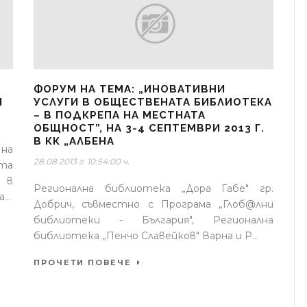
ФОРУМ НА ТЕМА: „ИНОВАТИВНИ
Ч
УСЛУГИ В ОБЩЕСТВЕНАТА БИБЛИОТЕКА
– В ПОДКРЕПА НА МЕСТНАТА
ОБЩНОСТ”, НА 3-4 СЕПТЕМВРИ 2013 Г.
В КК „АЛБЕНА
 на
28.08.2013 г. 10:54:00 ч.
та
 в
Регионална библиотека „Дора Габе" гр.
..
Добрич, съвместно с Програма „Глоб@лни
библиотеки - България", Регионална
библиотека „Пенчо Славейков" Варна и Р...
ПРОЧЕТИ ПОВЕЧЕ