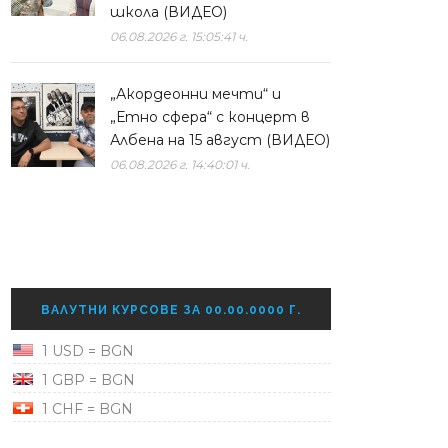
школа (ВИДЕО)
06.08.2026 г. 15:05:41 ч.
„Акордеонни мечти“ и
„Етно сфера“ с концерт в
Албена на 15 август (ВИДЕО)
06.08.2026 г. 14:40:01 ч.
ВАЛУТНИ КУРСОВЕ ЗА 00.00.0000 Г.
1 USD = BGN
1 GBP = BGN
1 CHF = BGN