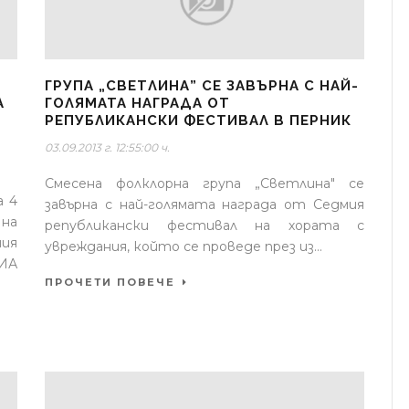
ГРУПА „СВЕТЛИНА” СЕ ЗАВЪРНА С НАЙ-
А
ГОЛЯМАТА НАГРАДА ОТ
РЕПУБЛИКАНСКИ ФЕСТИВАЛ В ПЕРНИК
03.09.2013 г. 12:55:00 ч.
Смесена фолклорна група „Светлина" се
а 4
завърна с най-голямата награда от Седмия
на
републикански фестивал на хората с
ия
увреждания, който се проведе през из...
ИА
ПРОЧЕТИ ПОВЕЧЕ