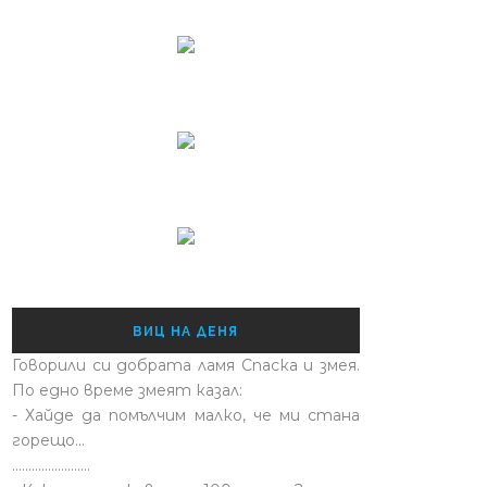
ВИЦ НА ДЕНЯ
Говорили си добрата ламя Спаска и змея.
По едно време змеят казал:
- Хайде да помълчим малко, че ми стана
горещо...
........................