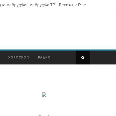
дио Добруджа
|
Добруджа ТВ
|
Вестник Глас
ХОРОСКОП
РАДИО