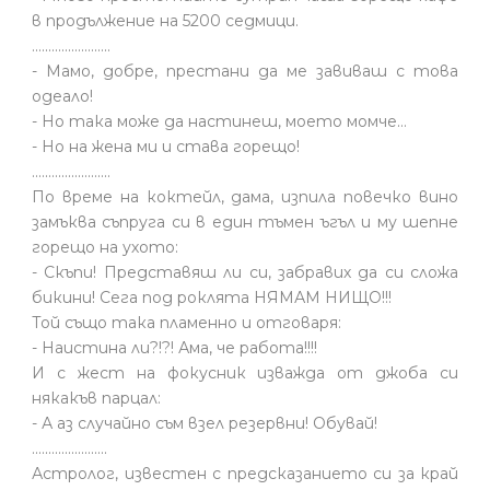
в продължение на 5200 седмици.
........................
- Мамо, добре, престани да ме завиваш с това
одеало!
- Но така може да настинеш, моето момче…
- Но на жена ми и става горещо!
........................
По време на коктейл, дама, изпила повечко вино
замъква съпруга си в един тъмен ъгъл и му шепне
горещо на ухото:
- Скъпи! Представяш ли си, забравих да си сложа
бикини! Сега под роклята НЯМАМ НИЩО!!!
Той също така пламенно и отговаря:
- Наистина ли?!?! Ама, че работа!!!!
И с жест на фокусник изважда от джоба си
някакъв парцал:
- А аз случайно съм взел резервни! Обувай!
.......................
Астролог, известен с предсказанието си за край