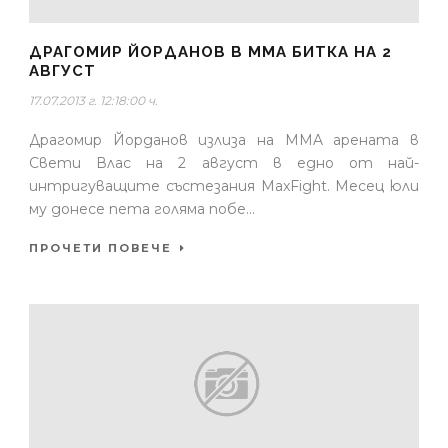
ДРАГОМИР ЙОРДАНОВ В MMA БИТКА НА 2
АВГУСТ
17.07.2013 г. 12:18:00 ч.
Драгомир Йорданов излиза на MMA арената в
Свети Влас на 2 август в едно от най-
интригуващите състезания MaxFight. Месец юли
му донесе пета голяма побе...
ПРОЧЕТИ ПОВЕЧЕ