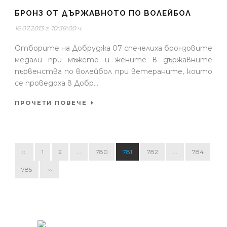
БРОНЗ ОТ ДЪРЖАВНОТО ПО ВОЛЕЙБОЛ
16.07.2013 г. 10:38:00 ч.
Отборите на Добруджа 07 спечелиха бронзовите
медали при мъжете и жените в държавните
първенства по волейбол при ветераните, които
се проведоха в Добр...
ПРОЧЕТИ ПОВЕЧЕ
‹‹
1
2
...
780
781
782
...
784
785
››