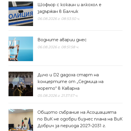
Шофьор с кокаин и алкохол е
задържан в Балчик
06.08.2026 г. 08:53:50 ч.
Водните аварии днес
06.08.2026 г. 08:51:58 ч.
Дичо и D2 дадоха старт на
концертите от „Седмица на
морето“ в Каварна
05.08.2026 г. 21:37:57 ч.
Общото събрание на Асоциацията
по ВиК не одобри бизнес плана на ВиК
Добрич за периода 2027–2031 г.