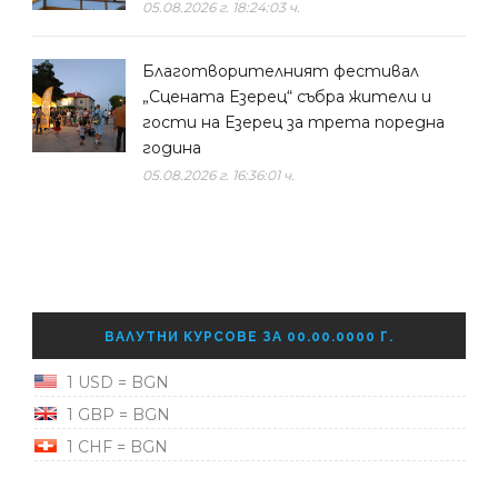
05.08.2026 г. 18:24:03 ч.
Благотворителният фестивал
„Сцената Езерец“ събра жители и
гости на Езерец за трета поредна
година
05.08.2026 г. 16:36:01 ч.
ВАЛУТНИ КУРСОВЕ ЗА 00.00.0000 Г.
1 USD = BGN
1 GBP = BGN
1 CHF = BGN