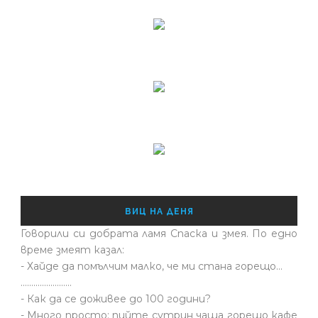
ВИЦ НА ДЕНЯ
Говорили си добрата ламя Спаска и змея. По едно
време змеят казал:
- Хайде да помълчим малко, че ми стана горещо...
........................
- Как да се доживее до 100 години?
- Много просто: пийте сутрин чаша горещо кафе