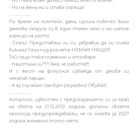
- Но така може да настинеш, моето момче…
- Но на жена ми и става горещо!
........................
По време на коктейл, дама, изпила повечко вино
замъква съпруга си в един тъмен ъгъл и му шепне
горещо на ухото:
- Скъпи! Представяш ли си, забравих да си сложа
бикини! Сега под роклята НЯМАМ НИЩО!!!
Той също така пламенно и отговаря:
- Наистина ли?!?! Ама, че работа!!!!
И с жест на фокусник изважда от джоба си
някакъв парцал:
- А аз случайно съм взел резервни! Обувай!
.......................
Астролог, известен с предсказанието си за край
на света на 21.12.2012 година, допълни своята
прогноза, предупреждавайки, че се очаква за 2027
година аномално топло лято.