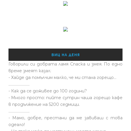
ВИЦ НА ДЕНЯ
Говорили си добрата ламя Спаска и змея. По едно
време змеят казал:
- Хайде да помълчим малко, че ми стана горещо...
........................
- Как да се доживее до 100 години?
- Много просто: пийте сутрин чаша горещо кафе
в продължение на 5200 седмици.
........................
- Мамо, добре, престани да ме завиваш с това
одеало!