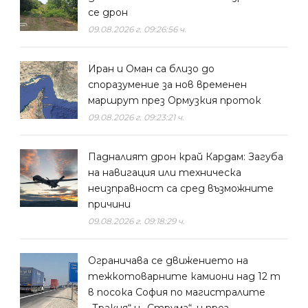
се дрон
09.08.2026 г. 09:26:56 ч.
Иран и Оман са близо до
споразумение за нов временен
маршрут през Ормузкия проток
09.08.2026 г. 09:23:21 ч.
Падналият дрон край Кардам: Загуба
на навигация или техническа
неизправност са сред възможните
причини
09.08.2026 г. 09:18:29 ч.
Ограничава се движението на
тежкотоварните камиони над 12 т
в посока София по магистралите