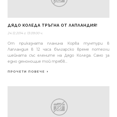
ДЯДО КОЛЕДА ТРЪГНА ОТ ЛАПЛАНДИЯ!
24.12.2014 г. 13:09:00 ч.
От приказната планина Корва тунтури в
Лапландия в 12 часа българско време потегли
шейната със елените на Дядо Коледа. Само за
едно денонощие той трябв...
ПРОЧЕТИ ПОВЕЧЕ