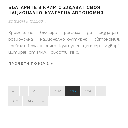
БЪЛГАРИТЕ В КРИМ СЪЗДАВАТ СВОЯ
НАЦИОНАЛНО-КУЛТУРНА АВТОНОМИЯ
23.12.2014 г. 13:53:00 ч.
Кримските българи решиха да създадат
регионална национално-културна автономия,
съобщи българският културен център „Извор",
цитиран от РИА Новости. Инс...
ПРОЧЕТИ ПОВЕЧЕ
‹‹
1
2
...
1592
1593
1594
...
1612
1613
››