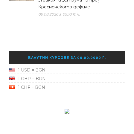
„Тракия“ и „Струма“, и през
Кресненското дефиле
09.08.2026 г. 09:10:10 ч.
ВАЛУТНИ КУРСОВЕ ЗА 00.00.0000 Г.
1 USD = BGN
1 GBP = BGN
1 CHF = BGN