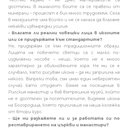
достъпни. В миналото боите са се правели от
минерали – процесът е бил много трудоемък. Сега
в магазините има всичко и не се налага да влагаме
някакви извънредни усилия.
- Влагате ли реални човешки лица в иконите
или се придържате към стандартите?
Не, придържам се към традиционните образи.
Лицата на повечето светци са с малко по-
издължени носове – нещо, което не е много
характерно за обикновените хора. Не ми се е
случвало, като рисувам икона – да ми заприлича на
някого. Въпреки това, съм имал един невероятен
случай като студент. Бяхме на посещение в
Рилския манастир и във вътрешния музей, който
не е достъпен за посетителите, видяхме икона
на Богородица, която приличаше на наша колежка
от втори курс.
- Ще ни разкажете ли и за работата си по
реставрирането на църкви и манастири?