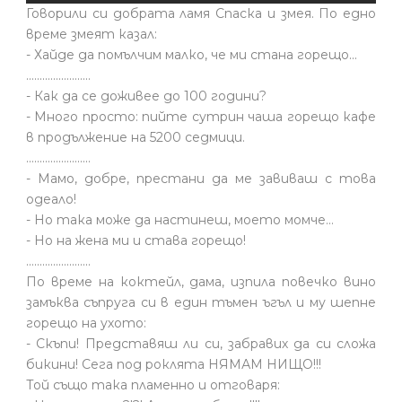
Говорили си добрата ламя Спаска и змея. По едно
време змеят казал:
- Хайде да помълчим малко, че ми стана горещо...
........................
- Как да се доживее до 100 години?
- Много просто: пийте сутрин чаша горещо кафе
в продължение на 5200 седмици.
........................
- Мамо, добре, престани да ме завиваш с това
одеало!
- Но така може да настинеш, моето момче…
- Но на жена ми и става горещо!
........................
По време на коктейл, дама, изпила повечко вино
замъква съпруга си в един тъмен ъгъл и му шепне
горещо на ухото:
- Скъпи! Представяш ли си, забравих да си сложа
бикини! Сега под роклята НЯМАМ НИЩО!!!
Той също така пламенно и отговаря: