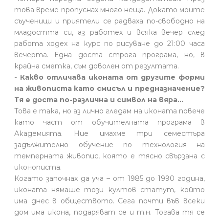
това време пропуснах много неща. Докато моите
съученици и приятели се радваха по-свободно на
младостта си, аз работех и всяка вечер след
работа ходех на курс по рисуване до 21:00 часа
вечерта. Една доста строга програма, но, в
крайна сметка, съм доволен от резултата.
- Какво отличава иконата от другите форми
на живописта като смисъл и предназначение?
Тя е доста по-различна и символ на вяра...
Това е така, но аз лично гледам на иконата повече
като част от обучителната програма в
Академията. Ние имахме три семестъра
задължително обучение по технология на
темперната живопис, която е тясно свързана с
иконописта.
Когато започнах да уча – от 1985 до 1990 година,
иконата нямаше този култов статут, който
има днес в обществото. Сега почти във всеки
дом има икона, подаряват се и т.н. Тогава тя се