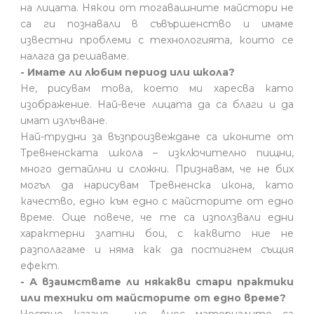
на лицата. Някои от тогавашните майстори не
са ги познавали в съвършенство и имаме
известни проблеми с технологията, които се
налага да решаваме.
- Имате ли любим период или школа?
Не, рисувам това, което ми харесва като
изображение. Най-вече лицата да са благи и да
имат излъчване.
Най-трудни за възпроизвеждане са иконите от
Тревненската школа – изключително пищни,
много детайлни и сложни. Признавам, че не бих
могъл да нарисувам Тревненска икона, като
качество, едно към едно с майсторите от едно
време. Още повече, че те са използвали едни
характерни златни бои, с каквито ние не
разполагаме и няма как да постигнем същия
ефект.
- А взаимствате ли някакви стари практики
или техники от майсторите от едно време?
Честно казано – не. Днес материалите са