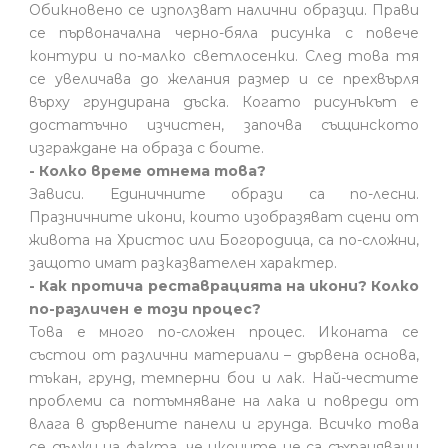
Обикновено се използват налични образци. Прави
се първоначална черно-бяла рисунка с повече
контури и по-малко светлосенки. След това тя
се увеличава до желания размер и се прехвърля
върху грундирана дъска. Когато рисунъкът е
достатъчно изчистен, започва същинското
изграждане на образа с боите.
- Колко време отнема това?
Зависи. Единичните образи са по-лесни.
Празничните икони, които изобразяват сцени от
живота на Христос или Богородица, са по-сложни,
защото имат разказвателен характер.
- Как протича реставрацията на икони? Колко
по-различен е този процес?
Това е много по-сложен процес. Иконата се
състои от различни материали – дървена основа,
тъкан, грунд, темперни бои и лак. Най-честите
проблеми са потъмняване на лака и повреди от
влага в дървените панели и грунда. Всичко това
се дължи на факта, че иконите не са съхранявани