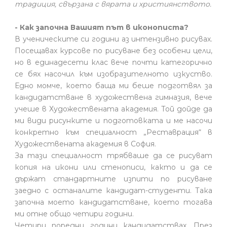
традиция, свързана с вярата и християнството.
- Как започна Вашият път в иконописта?
В ученическите си години аз интензивно рисувах.
Посещавах курсове по рисуване без особени цели,
но в единадесети клас вече почти категорично
се бях насочил към изобразителното изкуство.
Едно момче, което баща ми беше подготвял за
кандидатстване в художествена гимназия, вече
учеше в Художествената академия. Той дойде да
ми види рисунките и подготовката и ме насочи
конкретно към специалност „Реставрация“ в
Художествената академия в София.
За тази специалност трябваше да се рисуват
копия на икони или стенописи, както и да се
държат стандартните изпити по рисуване
заедно с останалите кандидат-студенти. Така
започна моето кандидатстване, което тогава
ми отне общо четири години.
Четири поредни години кандидатствах. През