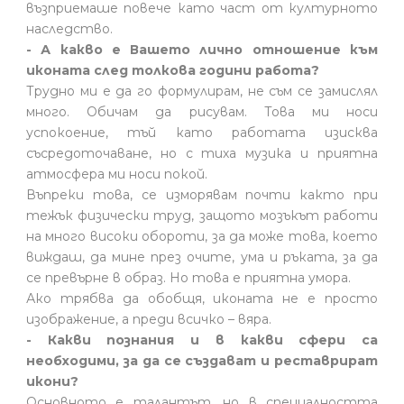
възприемаше повече като част от културното
наследство.
- А какво е Вашето лично отношение към
иконата след толкова години работа?
Трудно ми е да го формулирам, не съм се замислял
много. Обичам да рисувам. Това ми носи
успокоение, тъй като работата изисква
съсредоточаване, но с тиха музика и приятна
атмосфера ми носи покой.
Въпреки това, се изморявам почти както при
тежък физически труд, защото мозъкът работи
на много високи обороти, за да може това, което
виждаш, да мине през очите, ума и ръката, за да
се превърне в образ. Но това е приятна умора.
Ако трябва да обобщя, иконата не е просто
изображение, а преди всичко – вяра.
- Какви познания и в какви сфери са
необходими, за да се създават и реставрират
икони?
Основното е талантът, но в специалността