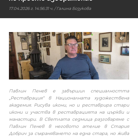
17.04.2026 г. 14:56:31 ч.
/
Галина Бозукова
Павлин Пенев е завършил специалността
„Реставрация“ в Националната художествена
академия. Рисува икони, но и реставрира стари
икони и участва в реставрацията на църкви и
манастири. В Светлата седмица разговаряме с
Павлин Пенев в неговото ателие в Стария
Добрич за съхраняването на една стара, но жива