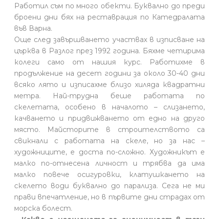
Работил съм по много обекти. Буквално до преди
броени дни бях на реставрация по Катедралата
във Варна.
Още след завършването участвах в изписване на
църква в Разлог през 1992 година. Бяхме четирима
колеги само от нашия курс. Работихме в
продължение на десет години за около 30-40 дни
всяко лято и изписахме близо хиляда квадратни
метра. Най-трудна беше работата по
скелетата, особено в началото – слизането,
качването и придвижването от едно на друго
място. Майсторите в строителството са
свикнали с работата на скеле, но за нас –
художниците, е доста по-сложно. Художникът е
малко по-отнесена личност и трябва да има
малко повече осигуровки, клатушкането на
скелето води буквално до парализа. Сега не ми
прави впечатление, но в първите дни страдах от
морска болест.