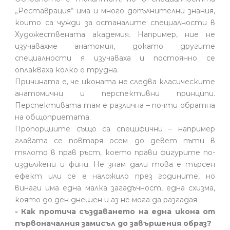
„Реставрация“ има и много допълнителни знания,
които са чужди за останалите специалности в
Художествената академия. Например, ние не
изучавахме анатомия, докато другите
специалности я изучаваха и постоянно се
оплакваха колко е трудна.
Причината е, че иконата не следва класическите
анатомични и перспективни принципи.
Перспективата там е различна – почти обратна
на общоприетата.
Пропорциите също са специфични – например
главата се повтаря осем до девет пъти в
тялото в прав ръст, което прави фигурите по-
издължени и фини. Не знам дали това е търсен
ефект или се е наложило през годините, но
винаги има една малка загадъчност, една схизма,
която до ден днешен и аз не мога да разгадая.
- Как протича създаването на една икона от
първоначалния замисъл до завършения образ?