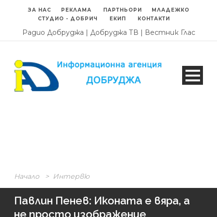
ЗА НАС
РЕКЛАМА
ПАРТНЬОРИ
МЛАДЕЖКО
СТУДИО - ДОБРИЧ
ЕКИП
КОНТАКТИ
Радио Добруджа
|
Добруджа ТВ
|
Вестник Глас
Начало
>
Интервю
Павлин Пенев: Иконата е вяра, а
не просто изображение