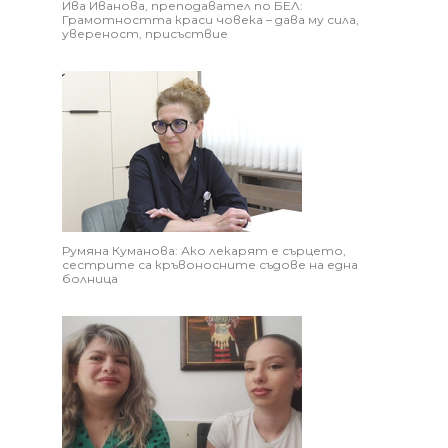
Ива Иванова, преподавател по БЕЛ:
Грамотността краси човека – дава му сила,
увереност, присъствие
Румяна Куманова: Ако лекарят е сърцето,
сестрите са кръвоносните съдове на една
болница