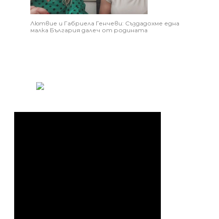
Лютвие и Габриела Генчеви: Създадохме една
малка България далеч от родината