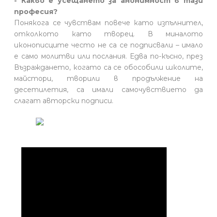
- Какво е усещането за анонимност в тази
професия?
Понякога се чувствам повече като изпълнител,
отколкото като творец. В миналото
иконописците често не са се подписвали – имало
е само молитви или послания. Едва по-късно, през
Възраждането, когато са се обособили школите,
майстори, творили в продължение на
десетилетия, са имали самочувствието да
слагат авторски подписи.