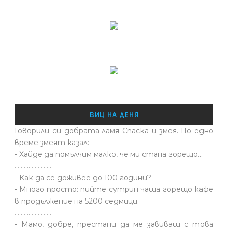
ВИЦ НА ДЕНЯ
Говорили си добрата ламя Спаска и змея. По едно
време змеят казал:
- Хайде да помълчим малко, че ми стана горещо...
........................
- Как да се доживее до 100 години?
- Много просто: пийте сутрин чаша горещо кафе
в продължение на 5200 седмици.
........................
- Мамо, добре, престани да ме завиваш с това