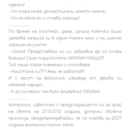
одеало!
- Но така може да настинеш, моето момче…
- Но на жена ми и става горещо!
........................
По време на коктейл, дама, изпила повечко вино
замъква съпруга си в един тъмен ъгъл и му шепне
горещо на ухото:
- Скъпи! Представяш ли си, забравих да си сложа
бикини! Сега под роклята НЯМАМ НИЩО!!!
Той също така пламенно и отговаря:
- Наистина ли?!?! Ама, че работа!!!!
И с жест на фокусник изважда от джоба си
някакъв парцал:
- А аз случайно съм взел резервни! Обувай!
.......................
Астролог, известен с предсказанието си за край
на света на 21.12.2012 година, допълни своята
прогноза, предупреждавайки, че се очаква за 2027
година аномално топло лято.