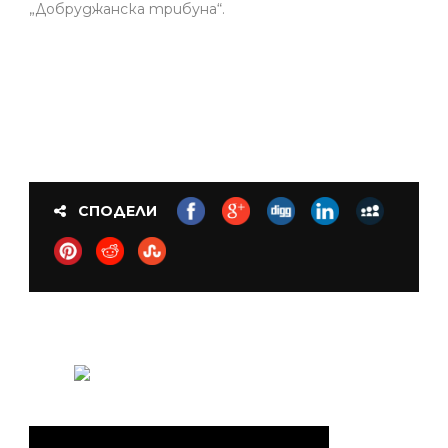
„Добруджанска трибуна“.
СПОДЕЛИ