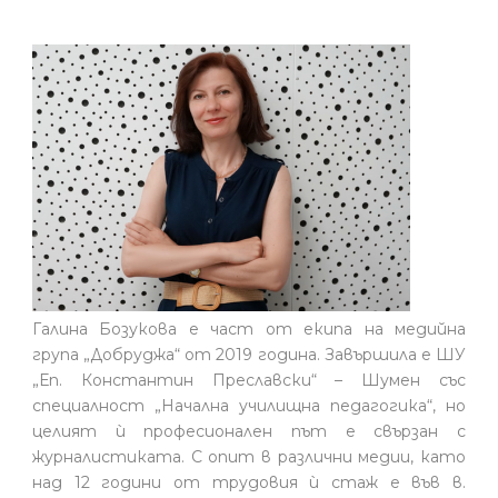
Галина Бозукова е част от екипа на медийна
група „Добруджа“ от 2019 година. Завършила е ШУ
„Еп. Константин Преславски“ – Шумен със
специалност „Начална училищна педагогика“, но
целият ѝ професионален път е свързан с
журналистиката. С опит в различни медии, като
над 12 години от трудовия ѝ стаж е във в.