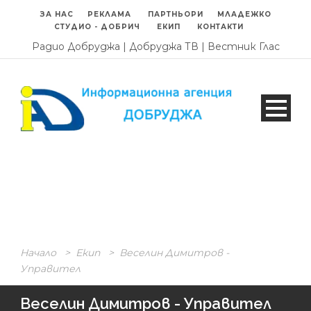
ЗА НАС
РЕКЛАМА
ПАРТНЬОРИ
МЛАДЕЖКО
СТУДИО - ДОБРИЧ
ЕКИП
КОНТАКТИ
Радио Добруджа
|
Добруджа ТВ
|
Вестник Глас
Начало
>
Екип
>
Веселин Димитров -
Управител
Веселин Димитров - Управител