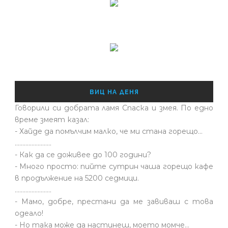
ВИЦ НА ДЕНЯ
Говорили си добрата ламя Спаска и змея. По едно
време змеят казал:
- Хайде да помълчим малко, че ми стана горещо...
........................
- Как да се доживее до 100 години?
- Много просто: пийте сутрин чаша горещо кафе
в продължение на 5200 седмици.
........................
- Мамо, добре, престани да ме завиваш с това
одеало!
- Но така може да настинеш, моето момче…