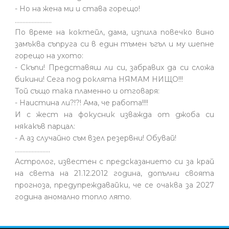
- Но на жена ми и става горещо!
........................
По време на коктейл, дама, изпила повечко вино
замъква съпруга си в един тъмен ъгъл и му шепне
горещо на ухото:
- Скъпи! Представяш ли си, забравих да си сложа
бикини! Сега под роклята НЯМАМ НИЩО!!!
Той също така пламенно и отговаря:
- Наистина ли?!?! Ама, че работа!!!!
И с жест на фокусник изважда от джоба си
някакъв парцал:
- А аз случайно съм взел резервни! Обувай!
.......................
Астролог, известен с предсказанието си за край
на света на 21.12.2012 година, допълни своята
прогноза, предупреждавайки, че се очаква за 2027
година аномално топло лято.