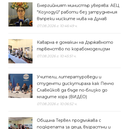
Енергийният министър уверява: АЕЦ
"Козлодуй" работи без затруднения
въпреки ниските нива на Дунав
07.08.2026 г. 10:46:49 ч.
​Каварна е домакин на Държавното
първенство по корабомоделизъм
07.08.2026 г. 10:45:51 ч.
Учители, литературоведи и
студенти дискутираха как Пенчо
Славейков да бъде по-близко до
младите хора (ВИДЕО)
07.08.2026 г. 10:06:52 ч.
Община Тервел продължава с
подкрепата за деца, възрастни и