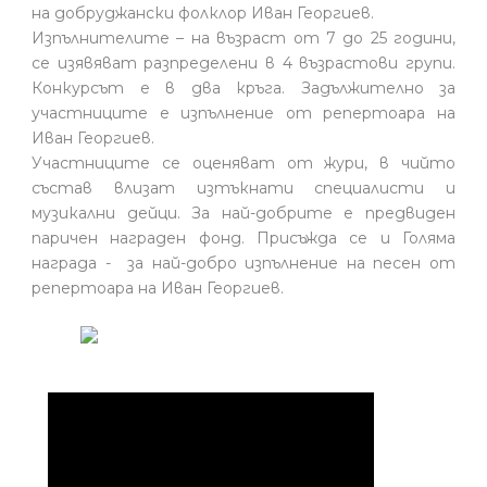
на добруджански фолклор Иван Георгиев.
Изпълнителите – на възраст от 7 до 25 години,
се изявяват разпределени в 4 възрастови групи.
Конкурсът е в два кръга. Задължително за
участниците е изпълнение от репертоара на
Иван Георгиев.
Участниците се оценяват от жури, в чийто
състав влизат изтъкнати специалисти и
музикални дейци. За най-добрите е предвиден
паричен награден фонд. Присъжда се и Голяма
награда - за най-добро изпълнение на песен от
репертоара на Иван Георгиев.