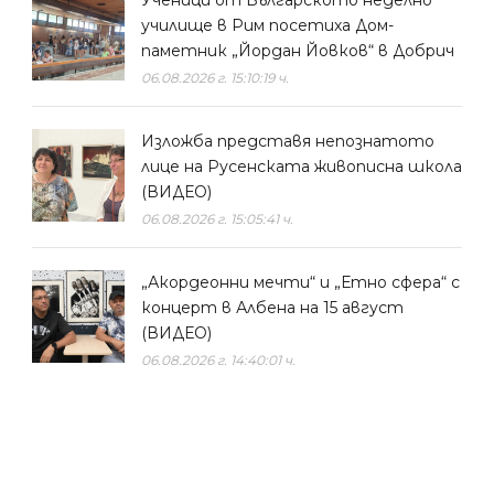
Ученици от Българското неделно
училище в Рим посетиха Дом-
паметник „Йордан Йовков“ в Добрич
06.08.2026 г. 15:10:19 ч.
Изложба представя непознатото
лице на Русенската живописна школа
(ВИДЕО)
06.08.2026 г. 15:05:41 ч.
„Акордеонни мечти“ и „Етно сфера“ с
концерт в Албена на 15 август
(ВИДЕО)
06.08.2026 г. 14:40:01 ч.