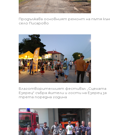
Продължава основният ремонт на пътя към
село Писарово
Благотворителният фестивал „Сцената
Езерец“ събра жители и гости на Езерец за
трета поредна година