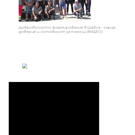
Доброволното формирование в Шабла - сърце,
доверие и готовност за помощ (ВИДЕО)