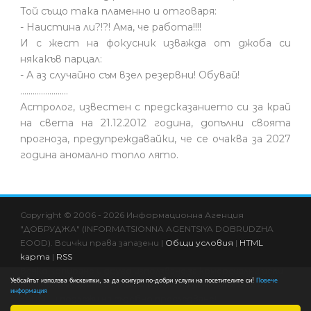
Той също така пламенно и отговаря:
- Наистина ли?!?! Ама, че работа!!!!
И с жест на фокусник изважда от джоба си
някакъв парцал:
- А аз случайно съм взел резервни! Обувай!
.......................
Астролог, известен с предсказанието си за край
на света на 21.12.2012 година, допълни своята
прогноза, предупреждавайки, че се очаква за 2027
година аномално топло лято.
Copyright © 2006 - 2026 Информационна Агенция
"ДОБРУДЖА" (INFORMATSIONNA AGENTSIYA DOBRUDZHA
EOOD). Всички права запазени |
Общи условия
|
HTML
карта
|
RSS
Всяко копиране и друго използване за комерсиални цели
Уебсайтът използва бисквитки, за да осигури по-добри услуги на посетителите си!
Повече
на информациите в сайта се счита за нарушение на
информация
ЗАПСП и подлежи на съдебно преследване!