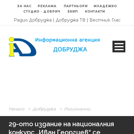
ЗА НАС
РЕКЛАМА
ПАРТНЬОРИ
МЛАДЕЖКО
СТУДИО - ДОБРИЧ
ЕКИП
КОНТАКТИ
Радио Добруджа
|
Добруджа ТВ
|
Вестник Глас
Начало
>
Добруджа
>
Регионални
29-ото издание на националния
конкурс „Иван Георгиев“ се