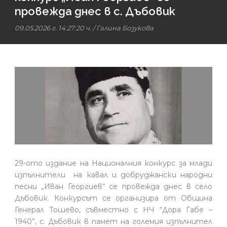
провежда днес в с. Дъбовик
09.05.2026 г. 14:27:20 ч.
/
Галина Бозукова
29-ото издание на Националния конкурс за млади
изпълнители на кавал и добруджански народни
песни „Иван Георгиев“ се провежда днес в село
Дъбовик. Конкурсът се организира от Община
Генерал Тошево, съвместно с НЧ “Дора Габе –
1940”, с. Дъбовик в памет на големия изпълнител