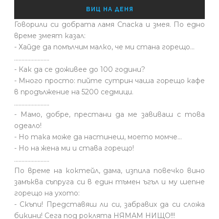
ВИЦ НА ДЕНЯ
Говорили си добрата ламя Спаска и змея. По едно
време змеят казал:
- Хайде да помълчим малко, че ми стана горещо...
........................
- Как да се доживее до 100 години?
- Много просто: пийте сутрин чаша горещо кафе
в продължение на 5200 седмици.
........................
- Мамо, добре, престани да ме завиваш с това
одеало!
- Но така може да настинеш, моето момче…
- Но на жена ми и става горещо!
........................
По време на коктейл, дама, изпила повечко вино
замъква съпруга си в един тъмен ъгъл и му шепне
горещо на ухото:
- Скъпи! Представяш ли си, забравих да си сложа
бикини! Сега под роклята НЯМАМ НИЩО!!!