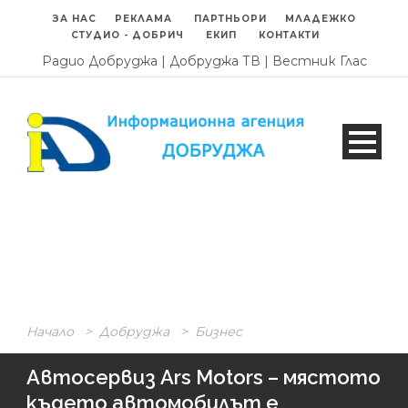
ЗА НАС
РЕКЛАМА
ПАРТНЬОРИ
МЛАДЕЖКО
СТУДИО - ДОБРИЧ
ЕКИП
КОНТАКТИ
Радио Добруджа
|
Добруджа ТВ
|
Вестник Глас
Начало
>
Добруджа
>
Бизнес
Автосервиз Ars Motors – мястото
където автомобилът е