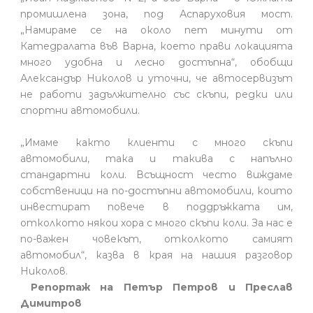
промишлена зона, под Аспаруховия мост.
„Намираме се на около пет минути от
Катедралата във Варна, което прави локацията
много удобна и лесно достъпна“, обобщи
Александър Николов и уточни, че автосервизът
не работи задължително със скъпи, редки или
спортни автомобили.
„Имаме както клиенти с много скъпи
автомобили, така и такива с напълно
стандартни коли. Всъщност често виждаме
собственици на по-достъпни автомобили, които
инвестират повече в поддръжката им,
отколкото някои хора с много скъпи коли. За нас е
по-важен човекът, отколкото самият
автомобил“, казва в края на нашия разговор
Николов.
Репортаж на Петър Петров и Преслав
Димитров