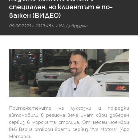
специален, но клиентът е по-
важен (ВИДЕО)
09.06.2026 г. 16:19:48 ч.
/
ИА Добруджа
Притежателите на луксозни и по-редки
автомобили в региона вече имат свой доверен
сервиз в морската столица. От месец ноември
във Варна отвори врати сервиз “Ars Motors” (Арс
Моторс).