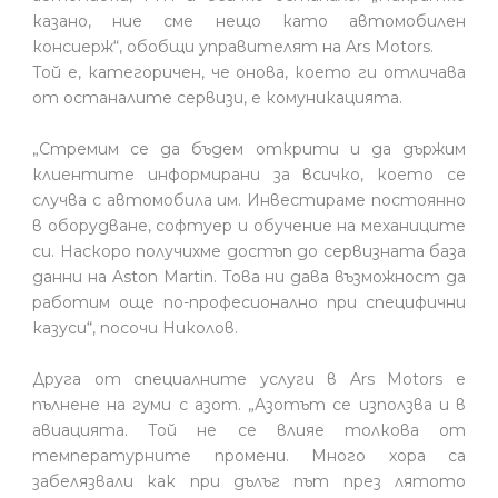
казано, ние сме нещо като автомобилен
консиерж“, обобщи управителят на Ars Motors.
Той е, категоричен, че онова, което ги отличава
от останалите сервизи, е комуникацията.
„Стремим се да бъдем открити и да държим
клиентите информирани за всичко, което се
случва с автомобила им. Инвестираме постоянно
в оборудване, софтуер и обучение на механиците
си. Наскоро получихме достъп до сервизната база
данни на Aston Martin. Това ни дава възможност да
работим още по-професионално при специфични
казуси“, посочи Николов.
Друга от специалните услуги в Ars Motors е
пълнене на гуми с азот. „Азотът се използва и в
авиацията. Той не се влияе толкова от
температурните промени. Много хора са
забелязвали как при дълъг път през лятото