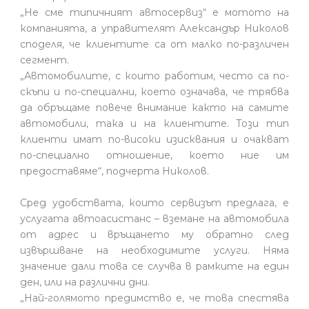
„Не сме типичният автосервиз“ е мотото на
компанията, а управителят Александър Николов
споделя, че клиентите са от малко по-различен
сегмент.
„Автомобилите, с които работим, често са по-
скъпи и по-специални, което означава, че трябва
да обръщаме повече внимание както на самите
автомобили, така и на клиентите. Този тип
клиенти имат по-високи изисквания и очакват
по-специално отношение, което ние им
предоставяме“, подчерта Николов.
Сред удобствата, които сервизът предлага, е
услугата автоасистанс – вземане на автомобила
от адрес и връщането му обратно след
извършване на необходимите услуги. Няма
значение дали това се случва в рамките на един
ден, или на различни дни.
„Най-голямото предимство е, че това спестява