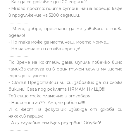
- Как да се доживее до 100 години?
- Много просто: пийте сутрин чаша горещо кафе
в продължение на 5200 седмици.
........................
- Мамо, добре, престани да ме завиваш с това
одеало!
- Но така може да настинеш, моето момче…
- Но на жена ми и става горещо!
........................
По време на коктейл, дама, изпила повечко вино
замъква съпруга си в един тъмен ъгъл и му шепне
горещо на ухото:
- Скъпи! Представяш ли си, забравих да си сложа
бикини! Сега под роклята НЯМАМ НИЩО!!!
Той също така пламенно и отговаря:
- Наистина ли?!?! Ама, че работа!!!!
И с жест на фокусник изважда от джоба си
някакъв парцал:
- А аз случайно съм взел резервни! Обувай!
.......................