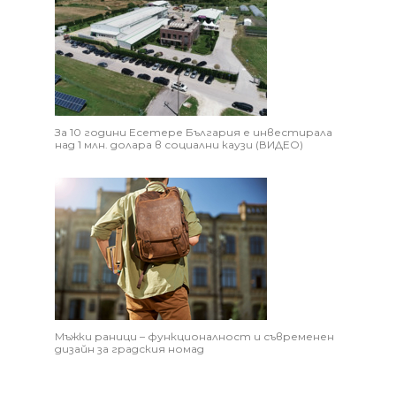
За 10 години Есетере България е инвестирала
над 1 млн. долара в социални каузи (ВИДЕО)
Мъжки раници – функционалност и съвременен
дизайн за градския номад