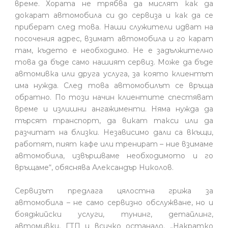
време. Хората не трябва да мислят как да
докарат автомобила си до сервиза и как да се
приберат след това. Наши служители идват на
посочения адрес, взимат автомобила и го карат
там, където е необходимо. Не е задължително
това да бъде само нашият сервиз. Може да бъде
автомивка или друга услуга, за която клиентът
има нужда. След това автомобилът се връща
обратно. По този начин клиентите спестяват
време и излишни ангажименти. Няма нужда да
търсят транспорт, да викат такси или да
разчитат на близки. Независимо дали са вкъщи,
работят, пият кафе или тренират – ние взимаме
автомобила, извършваме необходимото и го
връщаме“, обяснява Александър Николов.
Сервизът предлага цялостна грижа за
автомобила – не само сервизно обслужване, но и
бояджийски услуги, тунинг, детайлинг,
автомивки, ГТП и всичко останало. „Накратко