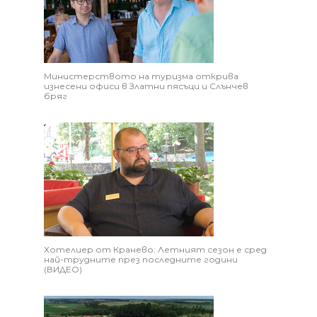
Министерството на туризма открива
изнесени офиси в Златни пясъци и Слънчев
бряг
Хотелиер от Кранево: Летният сезон е сред
най-трудните през последните години
(ВИДЕО)