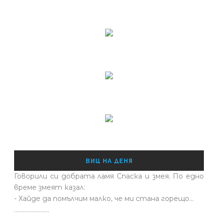
ВИЦ НА ДЕНЯ
Говорили си добрата ламя Спаска и змея. По едно
време змеят казал:
- Хайде да помълчим малко, че ми стана горещо...
........................