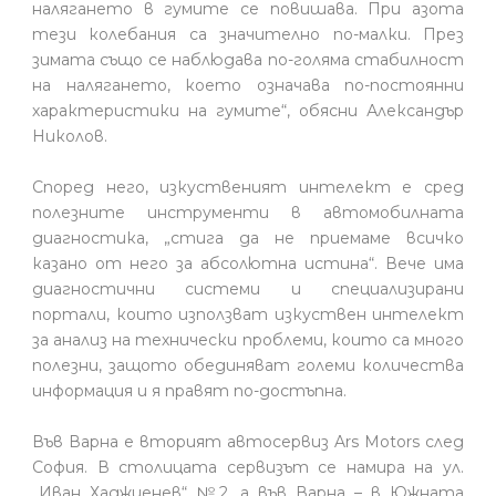
налягането в гумите се повишава. При азота
тези колебания са значително по-малки. През
зимата също се наблюдава по-голяма стабилност
на налягането, което означава по-постоянни
характеристики на гумите“, обясни Александър
Николов.
Според него, изкуственият интелект е сред
полезните инструменти в автомобилната
диагностика, „стига да не приемаме всичко
казано от него за абсолютна истина“. Вече има
диагностични системи и специализирани
портали, които използват изкуствен интелект
за анализ на технически проблеми, които са много
полезни, защото обединяват големи количества
информация и я правят по-достъпна.
Във Варна е вторият автосервиз Ars Motors след
София. В столицата сервизът се намира на ул.
„Иван Хаджиенев“ №2, а във Варна – в Южната