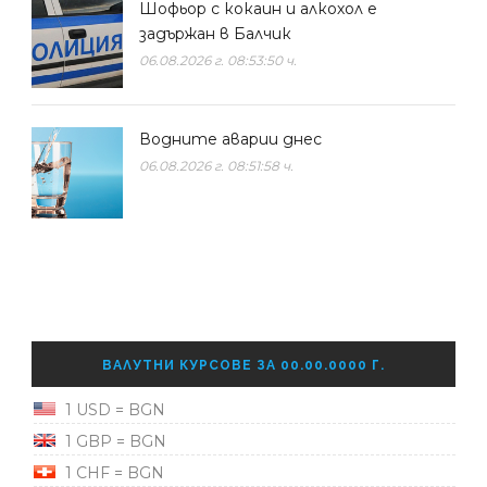
Шофьор с кокаин и алкохол е
задържан в Балчик
06.08.2026 г. 08:53:50 ч.
Водните аварии днес
06.08.2026 г. 08:51:58 ч.
ВАЛУТНИ КУРСОВЕ ЗА 00.00.0000 Г.
1 USD = BGN
1 GBP = BGN
1 CHF = BGN