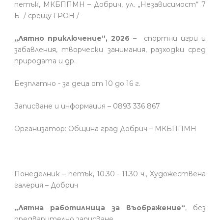
петък, МКБППМН – Добрич, ул. „Независимост“ 7
Б / срещу ГРОН /
,,Лятно приключение“, 2026
– спортни игри и
забавления, творчески занимания, разходки сред
природата и др.
Безплатно - за деца от 10 до 16 г.
Записване и информация – 0893 336 867
Организатор: Община град Добрич – МКБППМН
Понеделник – петък, 10.30 - 11.30 ч., Художествена
галерия – Добрич
„Лятна работилница за въображение“
, без
предварително записване