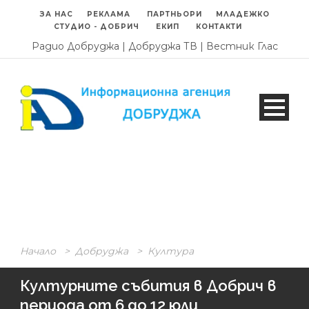
ЗА НАС
РЕКЛАМА
ПАРТНЬОРИ
МЛАДЕЖКО
СТУДИО - ДОБРИЧ
ЕКИП
КОНТАКТИ
Радио Добруджа
|
Добруджа ТВ
|
Вестник Глас
Начало
>
Добруджа
>
Култура
Културните събития в Добрич в
периода от 6 до 12 юли