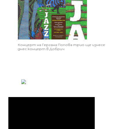
Концерт на Гергана Попова трио ще изнесе
днес концерт в Добрич