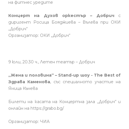
на фитнес уредите
Концерт на Духов оркестър – Добрич
с
диригент Росица Бояджиева – Вълева при ОКИ
„Добрич“
Организатор: ОКИ „Добрич“
9 юли, 20.30 ч., Летен театър – Добрич
,,Жена и половина“ – Stand-up шоу - The Best of
Здрава Каменова
, със специалното участие на
Яница Кънева
Билети на касата на Концертна зала ,,Добрич“ и
онлайн на https://grabo.bg/
Организатор: ЧИА