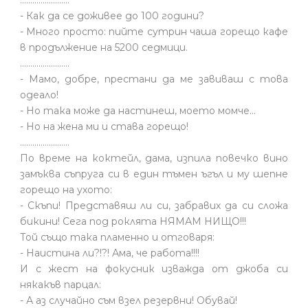
........................
- Как да се доживее до 100 години?
- Много просто: пийте сутрин чаша горещо кафе
в продължение на 5200 седмици.
........................
- Мамо, добре, престани да ме завиваш с това
одеало!
- Но така може да настинеш, моето момче…
- Но на жена ми и става горещо!
........................
По време на коктейл, дама, изпила повечко вино
замъква съпруга си в един тъмен ъгъл и му шепне
горещо на ухото:
- Скъпи! Представяш ли си, забравих да си сложа
бикини! Сега под роклята НЯМАМ НИЩО!!!
Той също така пламенно и отговаря:
- Наистина ли?!?! Ама, че работа!!!!
И с жест на фокусник изважда от джоба си
някакъв парцал:
- А аз случайно съм взел резервни! Обувай!