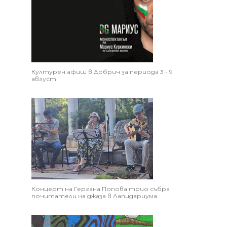
Културен афиш в Добрич за периода 3 - 9
август
Концерт на Гергана Попова трио събра
почитатели на джаза в Лапидариума