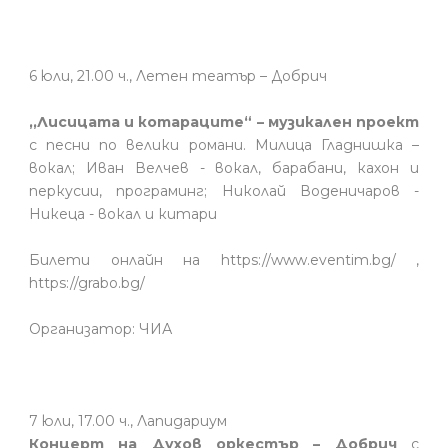
6 юли, 21.00 ч., Летен театър – Добрич
,,Лисицата и котараците“ – музикален проект
с песни по велики романи. Милица Гладнишка –
вокал; Иван Велчев - вокал, барабани, кахон и
перкусии, програминг; Николай Воденичаров -
Никеца - вокал и китари
Билети онлайн на https://www.eventim.bg/ ,
https://grabo.bg/
Организатор: ЧИА
7 юли, 17.00 ч., Лапидариум
Концерт на Духов оркестър – Добрич
с