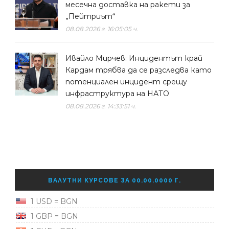
месечна доставка на ракети за
„Пейтриът“
08.08.2026 г. 16:05:05 ч.
Ивайло Мирчев: Инцидентът край
Кардам трябва да се разследва като
потенциален инцидент срещу
инфраструктура на НАТО
08.08.2026 г. 14:33:51 ч.
ВАЛУТНИ КУРСОВЕ ЗА 00.00.0000 Г.
1 USD = BGN
1 GBP = BGN