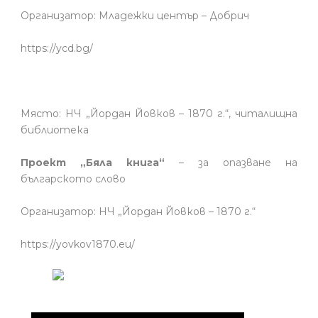
Организатор: Младежки център – Добрич
https://ycd.bg/
Място: НЧ „Йордан Йовков – 1870 г.“, читалищна
библиотека
Проект „Бяла книга“
– за опазване на
българското слово
Организатор: НЧ „Йордан Йовков – 1870 г.“
https://yovkov1870.eu/