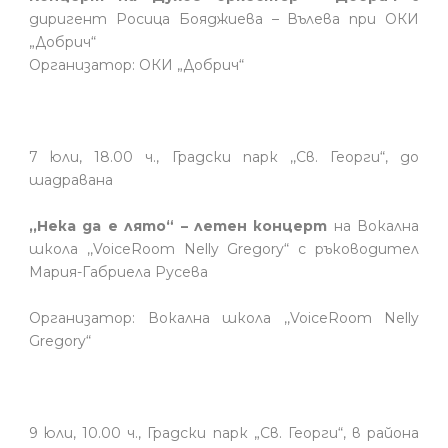
диригент Росица Бояджиева – Вълева при ОКИ
„Добрич“
Организатор: ОКИ „Добрич“
7 юли, 18.00 ч., Градски парк ,,Св. Георги“, до
шадравана
,,Нека да е лято“ – летен концерт
на Вокална
школа ,,VoiceRoom Nelly Gregory“ с ръководител
Мария-Габриела Русева
Организатор: Вокална школа ,,VoiceRoom Nelly
Gregory“
9 юли, 10.00 ч., Градски парк „Св. Георги“, в района