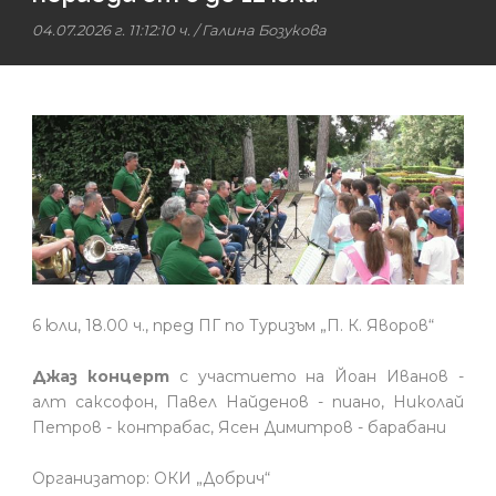
04.07.2026 г. 11:12:10 ч.
/
Галина Бозукова
6 юли, 18.00 ч., пред ПГ по Туризъм „П. К. Яворов“
Джаз концерт
с участието на Йоан Иванов -
алт саксофон, Павел Найденов - пиано, Николай
Петров - контрабас, Ясен Димитров - барабани
Организатор: ОКИ „Добрич“