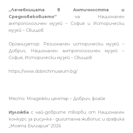
„Лечебницата в Античността и
Средновековието“
на Национален
антропологичен музей – София и Исторически
музей – Свищов
Организатор: Регионален исторически музей –
Добрич, Национален антропологичен музей –
София, Исторически музей – Свищов
https://www.dobrichmuseum.bg/
Място: Младежки център – Добрич, фоайе
Изложба
с най-добрите творби от Национален
конкурс за рисунка - дигитална живопис и графика
„Моята България“ 2026