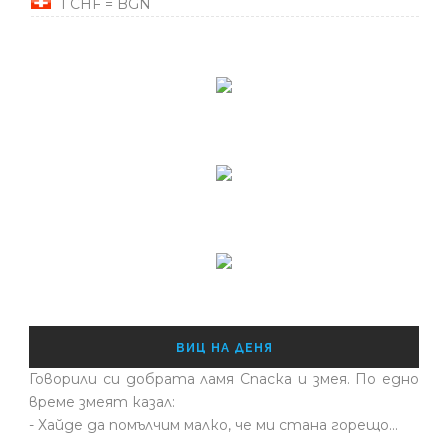
1 CHF = BGN
ВИЦ НА ДЕНЯ
Говорили си добрата ламя Спаска и змея. По едно
време змеят казал:
- Хайде да помълчим малко, че ми стана горещо...