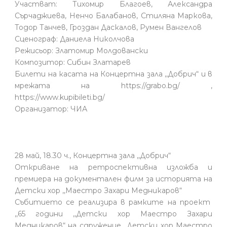
Участват: Тихомир Благоев, Александра
Сърчаджиева, Ненчо Балабанов, Стиляна Маркова,
Тодор Танчев, Гроздан Даскалов, Румен Вангелов
Сценограф: Даниела Николчова
Режисьор: Златомир Молдовански
Композитор: Сибин Златарев
Билети на касата на Концертна зала ,,Добрич“ и в
мрежата на https://grabo.bg/ ,
https://www.kupibileti.bg/
Организатор: ЧИА
28 май, 18.30 ч., Концертна зала ,,Добрич“
Откриване на ретроспективна изложба и
премиера на документален филм за историята на
Детски хор ,,Маестро Захари Медникаров“
Събитието се реализира в рамките на проект
,,65 години ,,Детски хор Маестро Захари
Медникаров“ на сдружение ,,Детски хор Маестро