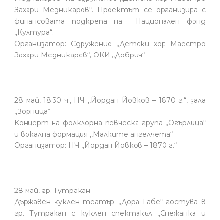
Захари Медникаров“. Проектът се организира с
финансовата подкрепа на Национален фонд
,,Култура“.
Организатор: Сдружение ,,Детски хор Маестро
Захари Медникаров“, ОКИ ,,Добрич“
28 май, 18.30 ч., НЧ ,,Йордан Йовков – 1870 г.“, зала
,,Зорница“
Концерт на фолклорна певческа група ,,Огърлица“
и вокална формация ,,Малките ангелчета“
Организатор: НЧ ,,Йордан Йовков – 1870 г.“
28 май, гр. Тутракан
Държавен куклен театър ,,Дора Габе“ гостува в
гр. Тутракан с куклен спектакъл ,,Снежанка и