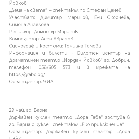
Йовков“
,,Деца на света“ – спектакъл по Стефан Цанев
Участват: Димитър Маринов, Ели Скорчева,
Симона Ангелова
Режисьор: Димитър Маринов
Композитор: Асен Аврамов
Сценограф и костюми: Томиана Томова
Информация и билети - Билетен център на
Драматичен театър ,,Йордан Йовков“ гр. Добрич,
телефон: 058/605 573 и в мрежата на
https://grabo.bg/
Организатор: ЧИА
29 май, гр. Варна
Държавен куклен театър ,,Дора Габе“ гостува в
гр. Варна с куклен спектакъл ,,Еко приключение“
Организатор: Държавен куклен театър ,,Дора
Габе“