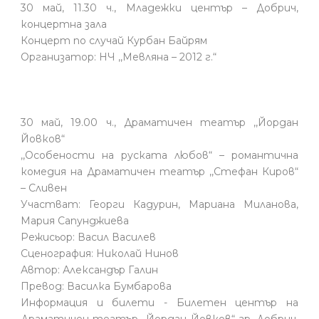
30 май, 11.30 ч., Младежки център – Добрич,
концертна зала
Концерт по случай Курбан Байрям
Организатор: НЧ ,,Мевляна – 2012 г.“
30 май, 19.00 ч., Драматичен театър ,,Йордан
Йовков“
,,Особености на руската любов“ – романтична
комедия на Драматичен театър ,,Стефан Киров“
– Сливен
Участват: Георги Кадурин, Мариана Миланова,
Мария Сапунджиева
Режисьор: Васил Василев
Сценография: Николай Нинов
Автор: Александър Галин
Превод: Василка Бумбарова
Информация и билети - Билетен център на