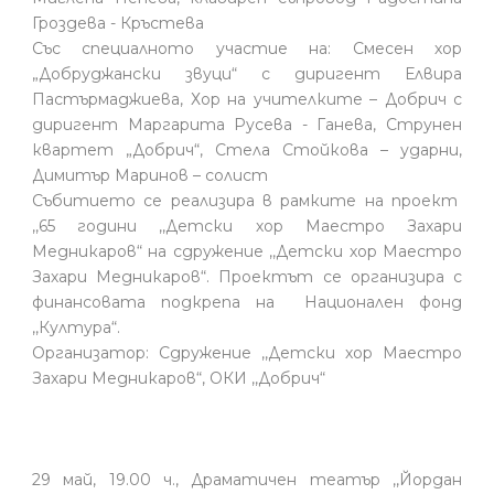
Гроздева - Кръстева
Със специалното участие на: Смесен хор
„Добруджански звуци“ с диригент Елвира
Пастърмаджиева, Хор на учителките – Добрич с
диригент Маргарита Русева - Ганева, Струнен
квартет „Добрич“, Стела Стойкова – ударни,
Димитър Маринов – солист
Събитието се реализира в рамките на проект
,,65 години ,,Детски хор Маестро Захари
Медникаров“ на сдружение ,,Детски хор Маестро
Захари Медникаров“. Проектът се организира с
финансовата подкрепа на Национален фонд
,,Култура“.
Организатор: Сдружение ,,Детски хор Маестро
Захари Медникаров“, ОКИ ,,Добрич“
29 май, 19.00 ч., Драматичен театър ,,Йордан