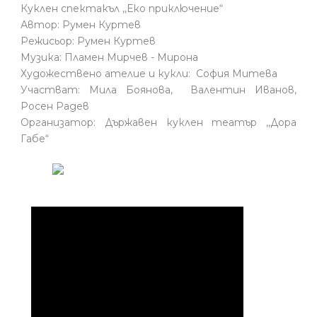
Куклен спектакъл ,,Еко приключение“
Автор: Румен Куртев
Режисьор: Румен Куртев
Музика: Пламен Мирчев - Мирона
Художествено ателие и кукли: София Митева
Участват: Мила Боянова, Валентин Иванов,
Росен Радев
Организатор: Държавен куклен театър ,,Дора
Габе“