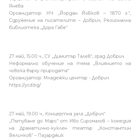
Янева
Организатор: НЧ ,,Йордан Йовков – 1870 г.“,
Сдружение на писателите – Добрич, Регионална
библиотека ,,Дора Габе“
27 май, 15.00 ч., СУ „Димитър Талев“, град Добрич
Неформално обучение на тема „Влиянието на
човека върху природата“
Организатор: Младежки център - Добрич
https://ycd.bg/
27 май, 19.00 ч., Концертна зала ,,Добрич“
,,Пътуване до Марс“ от Иво Сиромахов – комедия
на Драматично-куклен театър ,,Константин
Величков“ – Пазарджик