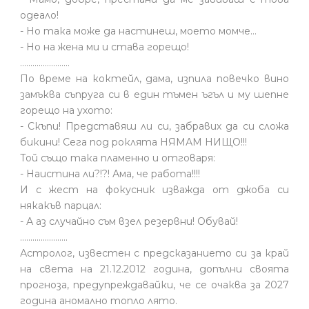
одеало!
- Но така може да настинеш, моето момче…
- Но на жена ми и става горещо!
........................
По време на коктейл, дама, изпила повечко вино
замъква съпруга си в един тъмен ъгъл и му шепне
горещо на ухото:
- Скъпи! Представяш ли си, забравих да си сложа
бикини! Сега под роклята НЯМАМ НИЩО!!!
Той също така пламенно и отговаря:
- Наистина ли?!?! Ама, че работа!!!!
И с жест на фокусник изважда от джоба си
някакъв парцал:
- А аз случайно съм взел резервни! Обувай!
.......................
Астролог, известен с предсказанието си за край
на света на 21.12.2012 година, допълни своята
прогноза, предупреждавайки, че се очаква за 2027
година аномално топло лято.