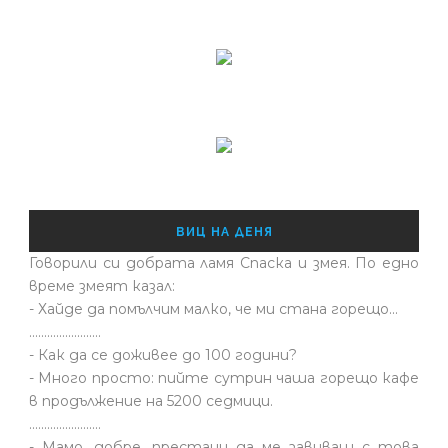
ВИЦ НА ДЕНЯ
Говорили си добрата ламя Спаска и змея. По едно
време змеят казал:
- Хайде да помълчим малко, че ми стана горещо...
........................
- Как да се доживее до 100 години?
- Много просто: пийте сутрин чаша горещо кафе
в продължение на 5200 седмици.
........................
- Мамо, добре, престани да ме завиваш с това