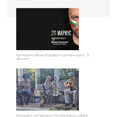
Културен афиш в Добрич за периода 3 - 9
август
Концерт на Гергана Попова трио събра