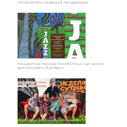
почитатели на джаза в Лапидариума
Концерт на Гергана Попова трио ще изнесе
днес концерт в Добрич