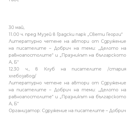
30 май,
11.00 ч. пред Музей в Градски парк „Свети Георги“
Литературно четене на автори от Сдружение
на писателите – Добрич на теми: „Делото на
равноапостолите“ и „Празникът на българското
А, Б“
12.30 ч., в Клуб на писателите /стария
хлебозавод/
Литературно четене на автори от Сдружение
на писателите – Добрич на теми: „Делото на
равноапостолите“ и „Празникът на българското
А, Б“
Организатор: Сдружение на писателите – Добрич