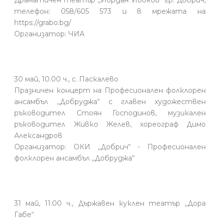
Драматичен театър ,,Йордан Йовков“ гр. Добрич,
телефон: 058/605 573 и в мрежата на
https://grabo.bg/
Организатор: ЧИА
30 май, 10.00 ч., с. Паскалево
Празничен концерт на Професионален фолклорен
ансамбъл ,,Добруджа“ с главен художествен
ръководител Стоян Господинов, музикален
ръководител Живко Желев, хореограф Димо
Александров
Организатор: ОКИ ,,Добрич“ - Професионален
фолклорен ансамбъл ,,Добруджа“
31 май, 11.00 ч., Държавен куклен театър ,,Дора
Габе“