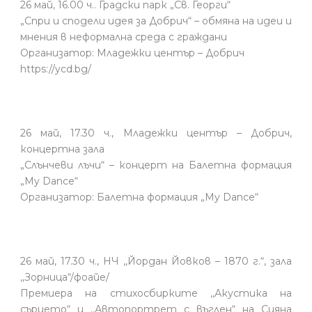
26 май, 16.00 ч.. Градски парк „Св. Георги“
„Спри и сподели идея за Добрич“ – обмяна на идеи и
мнения в неформална среда с граждани
Организатор: Младежки център – Добрич
https://ycd.bg/
26 май, 17.30 ч., Младежки център – Добрич,
концертна зала
„Слънчеви лъчи“ – концерт на Балетна формация
„My Dance“
Организатор: Балетна формация „My Dance“
26 май, 17.30 ч., НЧ ,,Йордан Йовков – 1870 г.“, зала
,,Зорница“/фоайе/
Премиера на стихосбирките ,,Акустика на
сърцето“ и ,,Автопортрет с въглен“ на Сияна