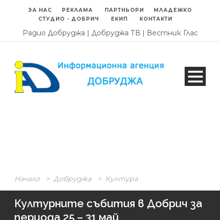
ЗА НАС
РЕКЛАМА
ПАРТНЬОРИ
МЛАДЕЖКО
СТУДИО - ДОБРИЧ
ЕКИП
КОНТАКТИ
Радио Добруджа
|
Добруджа ТВ
|
Вестник Глас
Начало
>
Добруджа
>
Култура
Културните събития в Добрич за
периода 25 – 31 май