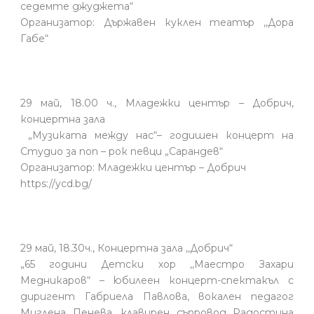
седемте джуджета“
Организатор: Държавен куклен театър ,,Дора
Габе“
29 май, 18.00 ч., Младежки център – Добрич,
концертна зала
„Музиката между нас“– годишен концерт на
Студио за поп – рок певци „Сарандев“
Организатор: Младежки център – Добрич
https://ycd.bg/
29 май, 18.30ч., Концертна зала ,,Добрич“
„65 години Детски хор ,‚Маестро Захари
Медникаров“ – юбилеен концерт-спектакъл с
диригент Габриела Павлова, вокален педагог
Миглена Пенева, клавирен съпровод Радостина