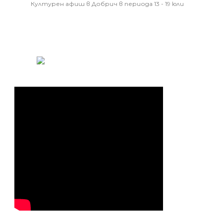
Културен афиш в Добрич в периода 13 - 19 юли