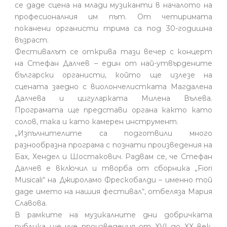
се даде сцена на млади музиканти в началото на
професионалния им път. От четиримата
поканени органисти трима са под 30-годишна
възраст.
Фестивалът се открива тази вечер с концерт
на Стефан Далчев – един от най-утвърдените
български органисти, който ще излезе на
сцената заедно с виолончелистката Магдалена
Далчева и цигуларката Милена Вълева.
Програмата ще представи органа както като
солов, така и като камерен инструмент.
„Изпълнителите са подготвили много
разнообразна програма с познати произведения на
Бах, Хендел и Шостакович. Радвам се, че Стефан
Далчев е включил и творба от сборника „Fiori
Musicali“ на Джироламо Фрескобалди – именно той
даде името на нашия фестивал“, отбеляза Мария
Славова.
В рамките на музикалните дни добричката
публика ще чуе произведения от XVI до XX век.