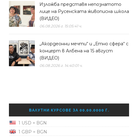
Изложба представя непознатото
лице на Русенската живописна школа
(ВИДЕО)
06.08.2026 г. 15:05:41 ч.
„Акордеонни мечти“ и „Етно сфера“ с
концерт в Албена на 15 август
(ВИДЕО)
06.08.2026 г. 14:40:01 ч.
ВАЛУТНИ КУРСОВЕ ЗА 00.00.0000 Г.
1 USD = BGN
1 GBP = BGN