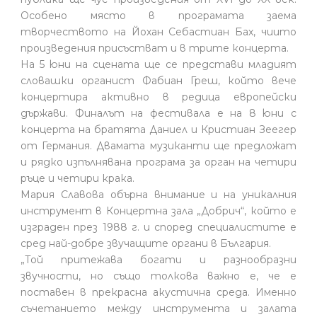
Особено място в програмата заема
творчеството на Йохан Себастиан Бах, чиито
произведения присъстват и в трите концерта.
На 5 юни на сцената ще се представи младият
словашки органист Фабиан Греш, който вече
концертира активно в редица европейски
държави. Финалът на фестивала е на 8 юни с
концерта на братята Даниел и Кристиан Зеегер
от Германия. Двамата музиканти ще предложат
и рядко изпълнявана програма за орган на четири
ръце и четири крака.
Мария Славова обърна внимание и на уникалния
инструмент в Концертна зала „Добрич“, който е
изграден през 1988 г. и според специалистите е
сред най-добре звучащите органи в България.
„Той притежава богати и разнообразни
звучности, но също толкова важно е, че е
поставен в прекрасна акустична среда. Именно
съчетанието между инструмента и залата