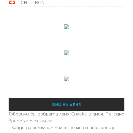
1 CHF = BGN
ВИЦ НА ДЕНЯ
Говорили си добрата ламя Спаска и змея. По едно
време змеят казал:
- Хайде да помълчим малко, че ми стана горещо...