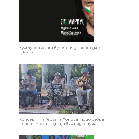
Културен афиш в Добрич за периода 3 - 9
август
Концерт на Гергана Попова трио събра
почитатели на джаза в Лапидариума