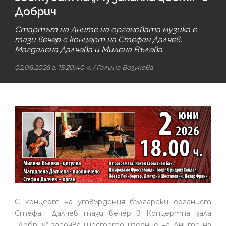
Добрич
Стартът на Дните на органовата музика е
тази вечер с концерт на Стефан Далчев,
Магдалена Далчева и Милена Вълева
02.06.2026 г. 15:20:40 ч.
/
Галина Бозукова
С концерт на утвърдения български органист
Стефан Далчев тази вечер в Концертна зала
„Добрич“ започва шестото издание на Дните на