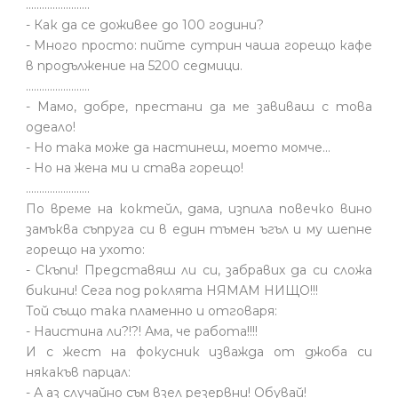
........................
- Как да се доживее до 100 години?
- Много просто: пийте сутрин чаша горещо кафе
в продължение на 5200 седмици.
........................
- Мамо, добре, престани да ме завиваш с това
одеало!
- Но така може да настинеш, моето момче…
- Но на жена ми и става горещо!
........................
По време на коктейл, дама, изпила повечко вино
замъква съпруга си в един тъмен ъгъл и му шепне
горещо на ухото:
- Скъпи! Представяш ли си, забравих да си сложа
бикини! Сега под роклята НЯМАМ НИЩО!!!
Той също така пламенно и отговаря:
- Наистина ли?!?! Ама, че работа!!!!
И с жест на фокусник изважда от джоба си
някакъв парцал:
- А аз случайно съм взел резервни! Обувай!