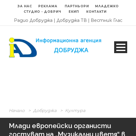
ЗА НАС
РЕКЛАМА
ПАРТНЬОРИ
МЛАДЕЖКО
СТУДИО - ДОБРИЧ
ЕКИП
КОНТАКТИ
Радио Добруджа
|
Добруджа ТВ
|
Вестник Глас
Начало
>
Добруджа
>
Култура
Млади европейски органисти
гостуват на „Музикални цветя“ в