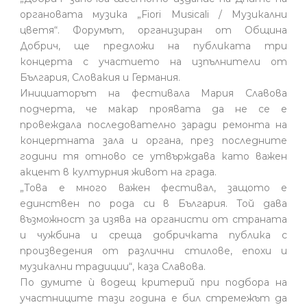
органовата музика „Fiori Musicali / Музикални
цветя“. Форумът, организиран от Община
Добрич, ще предложи на публиката три
концерта с участието на изпълнители от
България, Словакия и Германия.
Инициаторът на фестивала Мария Славова
подчерта, че макар проявата да не се е
провеждала последователно заради ремонта на
концертната зала и органа, през последните
години тя отново се утвърждава като важен
акцент в културния живот на града.
„Това е много важен фестивал, защото е
единствен по рода си в България. Той дава
възможност за изява на органисти от страната
и чужбина и среща добричката публика с
произведения от различни стилове, епохи и
музикални традиции“, каза Славова.
По думите ѝ водещ критерий при подбора на
участниците тази година е бил стремежът да