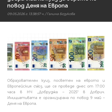
повод Деня на Европа
09.05.2026 г. 13:38:57 ч.
/
Галина Бозукова
Образователен куиз, посветен на еврото и
Европейския съюз, ще се проведе днес от 17:00
часа в НЧ „Добруджа – 2025“ в Добрич.
Инициативата е организирана по повод 9 май –
Деня на Европа.