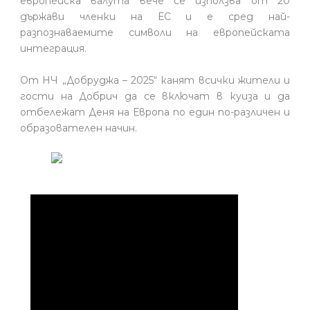
европейска валута вече се използва от 20
държави членки на ЕС и е сред най-
разпознаваемите символи на европейската
интеграция.
От НЧ „Добруджа – 2025“ канят всички жители и
гости на Добрич да се включат в куиза и да
отбележат Деня на Европа по един по-различен и
образователен начин.