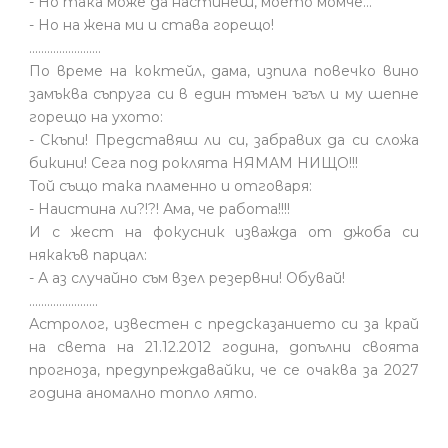
- Но така може да настинеш, моето момче…
- Но на жена ми и става горещо!
........................
По време на коктейл, дама, изпила повечко вино
замъква съпруга си в един тъмен ъгъл и му шепне
горещо на ухото:
- Скъпи! Представяш ли си, забравих да си сложа
бикини! Сега под роклята НЯМАМ НИЩО!!!
Той също така пламенно и отговаря:
- Наистина ли?!?! Ама, че работа!!!!
И с жест на фокусник изважда от джоба си
някакъв парцал:
- А аз случайно съм взел резервни! Обувай!
.......................
Астролог, известен с предсказанието си за край
на света на 21.12.2012 година, допълни своята
прогноза, предупреждавайки, че се очаква за 2027
година аномално топло лято.