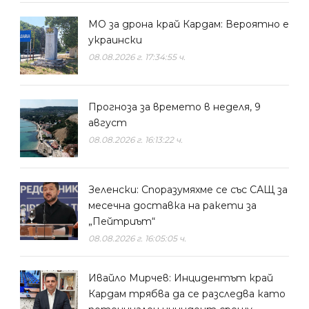
МО за дрона край Кардам: Вероятно е
украински
08.08.2026 г. 17:34:55 ч.
Прогноза за времето в неделя, 9
август
08.08.2026 г. 16:13:22 ч.
Зеленски: Споразумяхме се със САЩ за
месечна доставка на ракети за
„Пейтриът“
08.08.2026 г. 16:05:05 ч.
Ивайло Мирчев: Инцидентът край
Кардам трябва да се разследва като