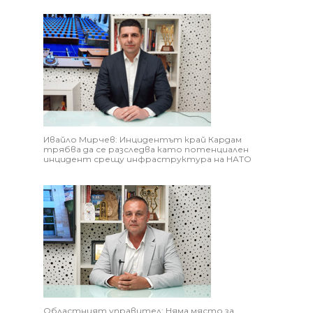
Ивайло Мирчев: Инцидентът край Кардам
трябва да се разследва като потенциален
инцидент срещу инфраструктура на НАТО
Областният управител: Няма място за