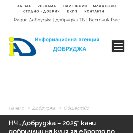
ЗА НАС
РЕКЛАМА
ПАРТНЬОРИ
МЛАДЕЖКО
СТУДИО - ДОБРИЧ
ЕКИП
КОНТАКТИ
Радио Добруджа
|
Добруджа ТВ
|
Вестник Глас
Начало
>
Добруджа
>
Общество
НЧ „Добруджа – 2025“ кани
добричлии на куиз за еврото по