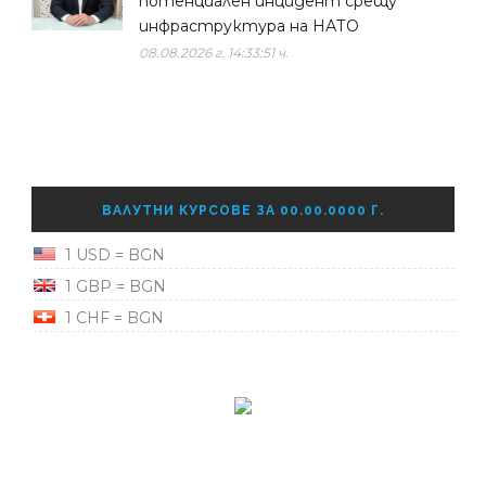
потенциален инцидент срещу
инфраструктура на НАТО
08.08.2026 г. 14:33:51 ч.
ВАЛУТНИ КУРСОВЕ ЗА 00.00.0000 Г.
1 USD = BGN
1 GBP = BGN
1 CHF = BGN