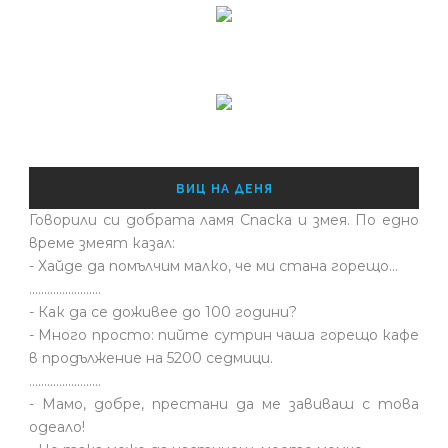
ВИЦ НА ДЕНЯ
Говорили си добрата ламя Спаска и змея. По едно
време змеят казал:
- Хайде да помълчим малко, че ми стана горещо...
........................
- Как да се доживее до 100 години?
- Много просто: пийте сутрин чаша горещо кафе
в продължение на 5200 седмици.
........................
- Мамо, добре, престани да ме завиваш с това
одеало!