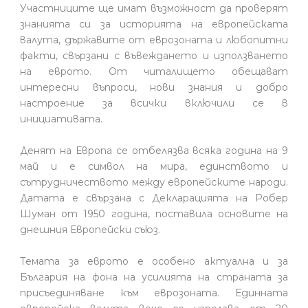
Участниците ще имат възможност да проверят
знанията си за историята на европейската
валута, държавите от еврозоната и любопитни
факти, свързани с въвеждането и използването
на еврото. От читалището обещават
интересни въпроси, нови знания и добро
настроение за всички включили се в
инициативата.
Денят на Европа се отбелязва всяка година на 9
май и е символ на мира, единството и
сътрудничеството между европейските народи.
Датата е свързана с Декларацията на Робер
Шуман от 1950 година, поставила основите на
днешния Европейски съюз.
Темата за еврото е особено актуална и за
България на фона на усилията на страната за
присъединяване към еврозоната. Единната