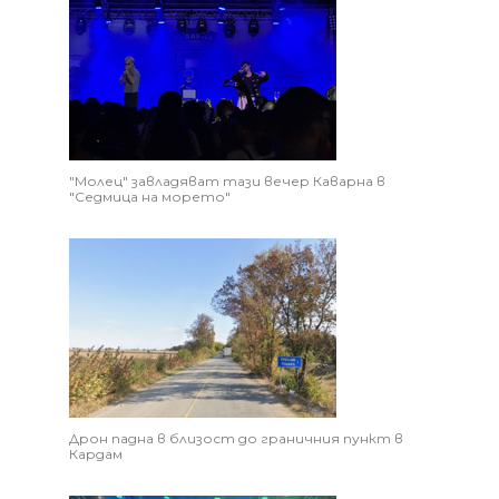
"Молец" завладяват тази вечер Каварна в
"Седмица на морето"
Дрон падна в близост до граничния пункт в
Кардам