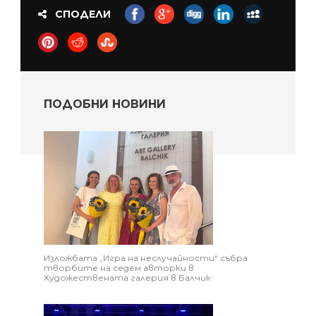
СПОДЕЛИ
ПОДОБНИ НОВИНИ
Изложбата „Игра на неслучайности“ събра
творбите на седем авторки в
Художествената галерия в Балчик