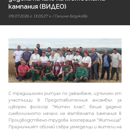
кампания (ВИДЕО)
09.07.2026 г. 13:05:27 ч.
/
Галина Бозукова
С традиционен ритуал по зажънване, изпълнен от
участници в Представителния ансамбъл за
изворен фолклор "Житен клас", беше дадено
символичното начало на жътвената кампания в
Производствено-трудова кооперация "Житница".
Празничният обичай събра земеделци и жители на