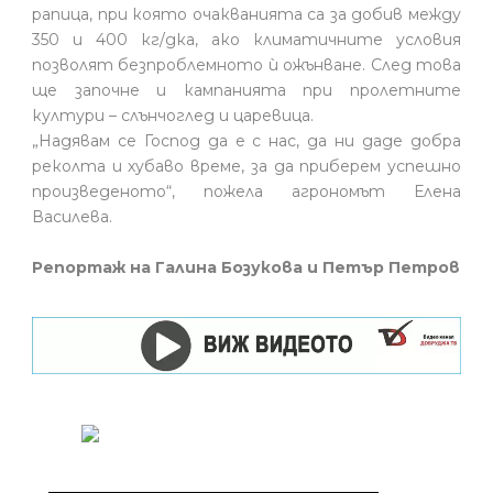
рапица, при която очакванията са за добив между
350 и 400 кг/дка, ако климатичните условия
позволят безпроблемното ѝ ожънване. След това
ще започне и кампанията при пролетните
култури – слънчоглед и царевица.
„Надявам се Господ да е с нас, да ни даде добра
реколта и хубаво време, за да приберем успешно
произведеното“, пожела агрономът Елена
Василева.
Репортаж на Галина Бозукова и Петър Петров