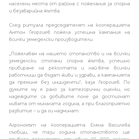
населени места от района с пожелания за спорна
и безаварийна жътва.
След ритуала председателят на кооперацията
Антон Георгиев пожела успешна кампания на
всички земеделски производители.
„Пожелавам на нашето стопанство и на всички
земеделски стопани спорна жътва, успешно
прибиране на реколтата и най-вече всички
работници да бъдат живи и здрави, а кампанията
да премине без инциденти“, каза Георгиев. По
думите му е рано за категорични оценки, но
надеждите са добивите поне да достигнат
нивата от миналата година, а при благоприятно
развитие – и да ги надминат.
Агрономът на кооперацията Елена Василева
съобщи, че тази година стопанството ще