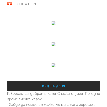
1 CHF = BGN
ВИЦ НА ДЕНЯ
Говорили си добрата ламя Спаска и змея. По едно
време змеят казал:
- Хайде да помълчим малко, че ми стана горещо...