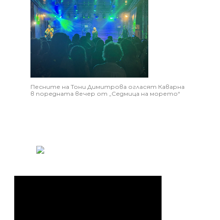
Песните на Тони Димитрова огласят Каварна
в поредната вечер от „Седмица на морето“