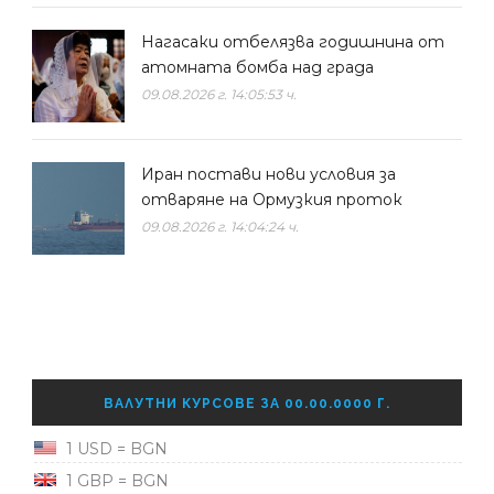
Нагасаки отбелязва годишнина от
атомната бомба над града
09.08.2026 г. 14:05:53 ч.
Иран постави нови условия за
отваряне на Ормузкия проток
09.08.2026 г. 14:04:24 ч.
ВАЛУТНИ КУРСОВЕ ЗА 00.00.0000 Г.
1 USD = BGN
1 GBP = BGN