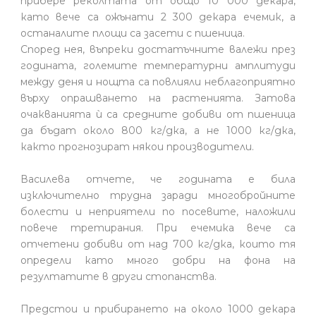
прибере реколтата от общо 10 000 декара,
като вече са ожънати 2 300 декара ечемик, а
останалите площи са засети с пшеница.
Според нея, въпреки достатъчните валежи през
годината, големите температурни амплитуди
между деня и нощта са повлияли неблагоприятно
върху опрашването на растенията. Затова
очакванията ѝ са средните добиви от пшеница
да бъдат около 800 кг/дка, а не 1000 кг/дка,
както прогнозират някои производители.
Василева отчете, че годината е била
изключително трудна заради многобройните
болести и неприятели по посевите, наложили
повече третирания. При ечемика вече са
отчетени добиви от над 700 кг/дка, които тя
определи като много добри на фона на
резултатите в други стопанства.
Предстои и прибирането на около 1000 декара