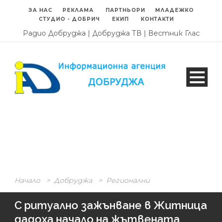
ЗА НАС
РЕКЛАМА
ПАРТНЬОРИ
МЛАДЕЖКО
СТУДИО - ДОБРИЧ
ЕКИП
КОНТАКТИ
Радио Добруджа
|
Добруджа ТВ
|
Вестник Глас
Начало
>
Добруджа
>
Регионални
С ритуално зажънване в Житница
дадоха начало на жътвената