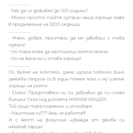
........................
- Как да се доживее до 100 години?
- Много просто: пийте сутрин чаша горещо кафе
в продължение на 5200 седмици.
........................
- Мамо, добре, престани да ме завиваш с това
одеало!
- Но така може да настинеш, моето момче…
- Но на жена ми и става горещо!
........................
По време на коктейл, дама, изпила повечко вино
замъква съпруга си в един тъмен ъгъл и му шепне
горещо на ухото:
- Скъпи! Представяш ли си, забравих да си сложа
бикини! Сега под роклята НЯМАМ НИЩО!!!
Той също така пламенно и отговаря:
- Наистина ли?!?! Ама, че работа!!!!
И с жест на фокусник изважда от джоба си
някакъв парцал: